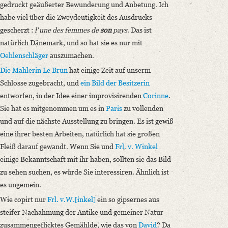
gedruckt geäußerter Bewunderung und Anbetung. Ich
habe viel über die Zweydeutigkeit des Ausdrucks
gescherzt :
lʼune des femmes de
son
pays
. Das ist
natürlich Dänemark, und so hat sie es nur mit
Oehlenschläger
auszumachen.
Die Mahlerin Le Brun
hat einige Zeit auf unserm
Schlosse zugebracht, und
ein Bild
der Besitzerin
entworfen, in der Idee einer improvisirenden
Corinne
.
Sie hat es mitgenommen um es in
Paris
zu vollenden
und auf die nächste Ausstellung zu bringen. Es ist gewiß
eine ihrer besten Arbeiten, natürlich hat sie großen
Fleiß darauf gewandt. Wenn Sie und
Frl. v. Winkel
einige Bekanntschaft mit ihr haben, sollten sie das Bild
zu sehen suchen, es würde Sie interessiren. Ähnlich ist
es ungemein.
Wie copirt nur
Frl. v.W.[inkel]
ein so gipsernes aus
steifer Nachahmung der Antike und gemeiner Natur
zusammengeflicktes Gemählde, wie das von
David
? Da