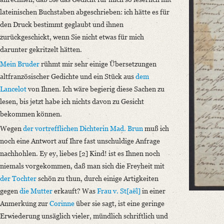
French
lateinischen Buchstaben abgeschrieben: ich hätte es für
den Druck bestimmt geglaubt und ihnen
zurückgeschickt, wenn Sie nicht etwas für mich
darunter gekritzelt hätten.
Mein Bruder
rühmt mir sehr einige Übersetzungen
altfranzösischer Gedichte und ein Stück aus
dem
Lancelot
von Ihnen. Ich wäre begierig diese Sachen zu
lesen, bis jetzt habe ich nichts davon zu Gesicht
bekommen können.
Wegen
der vortrefflichen Dichterin Mad. Brun
muß ich
noch eine Antwort auf Ihre fast unschuldige Anfrage
nachhohlen. Ey ey, liebes [2] Kind! ist es Ihnen noch
niemals vorgekommen, daß man sich die Freyheit mit
der Tochter
schön zu thun, durch einige Artigkeiten
gegen
die Mutter
erkauft? Was
Frau v. St[aël]
in einer
Anmerkung zur
Corinne
über sie sagt, ist eine geringe
Erwiederung unsäglich vieler, mündlich schriftlich und