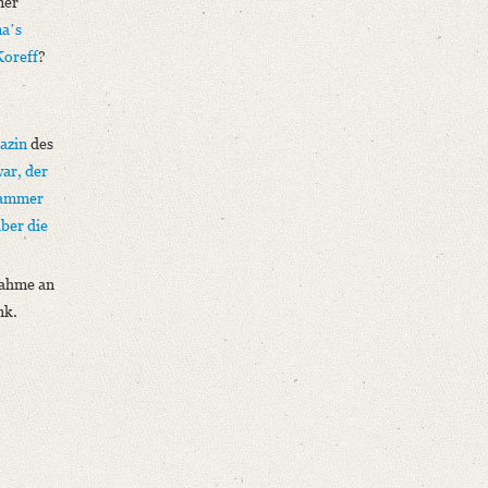
mer
aʼs
Koreff
?
gazin
des
ar, der
ammer
ber die
nahme an
nk.