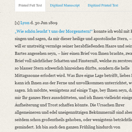
Metadata Concerning Header
Printed Full Text
Digitized Manuscript
Digitized Printed Text
Sender: August Wilhelm von Schlegel
Recipient: Helmina von Chézy
[1]
Lyon
d. 30 Jun 1809
Place of Dispatch: Lyon
GND
„Wie schön leuchtʼt uns der Morgenstern!“
konnte ich wohl mit 
Place of Destination: Paris
GND
singen und sagen, da mir dieser heilige und apostolische Stern, 
Date: 30.06.1809
will er unstreitig vermöge seiner herabfließenden Haare und sei
Notations: Empfangsort erschlossen.
Bartes angesehen seyn, – hier einen Brief von Ihnen brachte, zw
Brief voll nächtlicher Schatten und Finsterniß, welche zu zerstre
Printed Text
so blasser Stern schwerlich hinreichen dürfte, sondern die helle
Provider: Dresden, Sächsische Landesbibliothek - Staats- und U
Mittagssonne erfodert wird. Was Ihre eigne Lage betrifft, liebes
OAI Id: 343347008
kann ich Ihnen aus der Ferne und unvollkommen unterrichtet, w
Bibliography: Briefe von und an August Wilhelm Schlegel. Ges
sagen.
Ich möchte, wenigstens auf einige Tage, bey Ihnen seyn, d
Incipit: „[1] Lyon d. 30 Jun 1809
mir Ihr ganzes Herz ausschütteten
, und ich Ihnen vielleicht einig
„Wie schön leuchtʼt uns der Morgenstern!“ konnte ich wohl mit
Aufheiterung und Trost schaffen könnte. Die Ursachen Ihrer
Manuscript
allgemeineren und edel uneigennützigen Bekümmerniß sind abe
Provider: Kraków, Biblioteka Jagiellońska
seitdem schon großentheils gehoben, oder wenigstens beträchtli
gemindert. Ich bin auch den ganzen Frühling hindurch von
Language