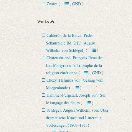
Znaim
(
,
GND
)
Works
Calderón de la Barca, Pedro:
Schauspiele Bd. 2 [Ü: August
Wilhelm von Schlegel]
(
)
Chateaubriand, François-René de:
Les Martyrs ou le Triomphe de la
religion chrétienne
(
,
GND
)
Chézy, Helmina von: Gesang vom
Morgenlande
(
)
Hammer-Purgstall, Joseph von: Sur
le langage des fleurs
(
)
Schlegel, August Wilhelm von: Über
dramatische Kunst und Litteratur.
Vorlesungen (1809–1811)