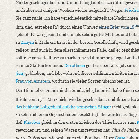
Niedergeschlagenheit und Unmuth unglaublich zerrüttet gewese
German
mich aber seit einigen Wochen wieder aufgerafft. Wegen
Friedri
Sie ganz ruhig, ich habe verschiedentlich mittelbare Nachrichten
te
ihm, und jetzt eben [2] durch einen Umweg
einen Brief vom 18
gehabt. Er war gesund und damals schon gutes Muthes und befan
zu
Znaym
in Mähren. Er ist in der besten Gesellschaft, wird gesc
geliebt, und auch in dem allerschlimmsten Falle, daß er genöthig
sollte, eine weite Reise zu machen, wird ihm seine jetzige Laufb
sehr zu Statten kommen.
Dorotheen
geht es ebenfalls gut: sie ist
[ien]
geblieben, und lebt während dieser schlimmen Zeiten im H
Frau von Arnstein
, wodurch sie vieler Sorgen überhoben ist.
Der Himmel verzeihe mir die Sünde, ich glaube ich habe Ihnen se
ten
Briefe vom 15
März nicht wieder geschrieben, und Ihnen also 
das liebliche Lobgedicht auf die persischen Sänger
nicht gedankt.
zu sehr mit jenen Gegenständen beschäftigt. Sie werden es längst
daß
Phoebus
gleich in den ersten Zeichen des Thierkreises zum
P
geworden ist, und seinen Wagen umgeworfen hat.
Plus de Phébu
notre littérature
, wie wohl noch viel Bombast. Über
Cotta
haben 