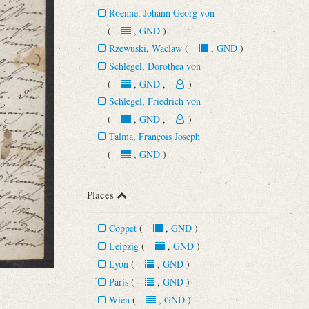
Roenne, Johann Georg von
(
,
GND
)
Rzewuski, Waclaw
(
,
GND
)
Schlegel, Dorothea von
(
,
GND
,
)
Schlegel, Friedrich von
(
,
GND
,
)
Talma, François Joseph
(
,
GND
)
Places
Coppet
(
,
GND
)
Leipzig
(
,
GND
)
Lyon
(
,
GND
)
Paris
(
,
GND
)
Wien
(
,
GND
)