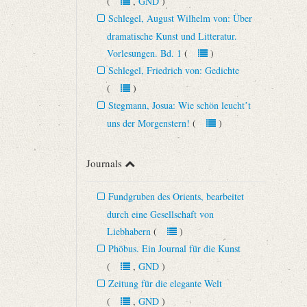
(
,
GND
)
Schlegel, August Wilhelm von: Über
dramatische Kunst und Litteratur.
Vorlesungen. Bd. 1
(
)
Schlegel, Friedrich von: Gedichte
(
)
Stegmann, Josua: Wie schön leuchtʼt
uns der Morgenstern!
(
)
Journals
Fundgruben des Orients, bearbeitet
durch eine Gesellschaft von
Liebhabern
(
)
Phöbus. Ein Journal für die Kunst
(
,
GND
)
Zeitung für die elegante Welt
(
,
GND
)