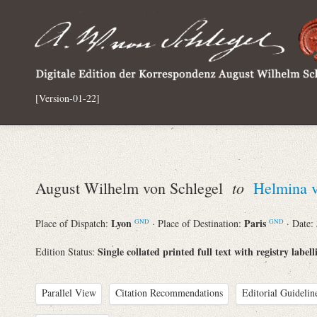
[Version-01-22]
to
August Wilhelm von Schlegel
Helmina 
Lyon
Paris
Place of Dispatch:
· Place of Destination:
· Date:
GND
GND
Single collated printed full text with registry labell
Edition Status:
Parallel View
Citation Recommendations
Editorial Guidelin