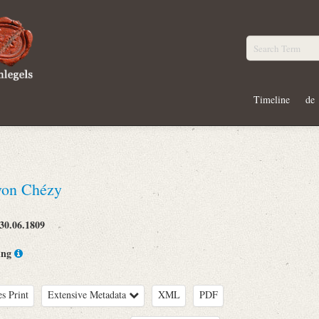
Timeline
de
von Chézy
30.06.1809
ing
es Print
Extensive Metadata
XML
PDF