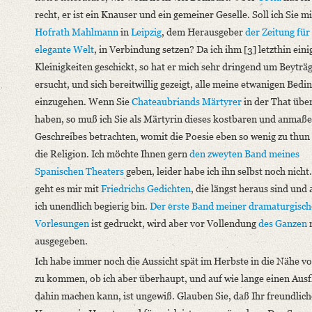
recht, er ist ein Knauser und ein gemeiner Geselle. Soll ich Sie mi
Hofrath Mahlmann
in
Leipzig
, dem Herausgeber
der Zeitung für
elegante Welt
, in Verbindung setzen? Da ich ihm [3] letzthin eini
Kleinigkeiten geschickt, so hat er mich sehr dringend um Beyträ
ersucht, und sich bereitwillig gezeigt, alle meine etwanigen Bed
einzugehen. Wenn Sie
Chateaubriands
Märtyrer
in der That über
haben, so muß ich Sie als Märtyrin dieses kostbaren und anmaß
Geschreibes betrachten, womit die Poesie eben so wenig zu thun 
die Religion. Ich möchte Ihnen gern
den zweyten Band meines
Spanischen Theaters
geben, leider habe ich ihn selbst noch nicht
geht es mir mit
Friedrichs
Gedichten
, die längst heraus sind und 
ich unendlich begierig bin.
Der erste Band meiner dramaturgisc
Vorlesungen
ist gedruckt, wird aber vor Vollendung
des Ganzen
n
ausgegeben.
Ich habe immer noch die Aussicht spät im Herbste in die Nähe v
zu kommen, ob ich aber überhaupt, und auf wie lange einen Ausf
dahin machen kann, ist ungewiß. Glauben Sie, daß Ihr freundlich