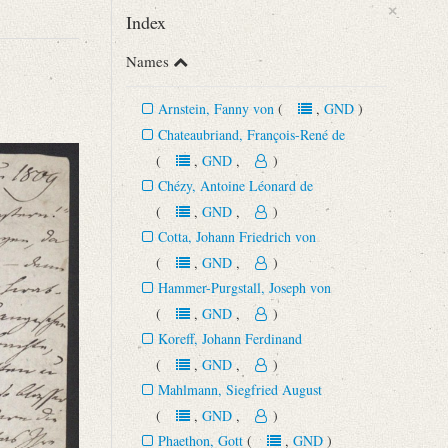
×
Index
Names
Arnstein, Fanny von
(
,
GND
)
Chateaubriand, François-René de
(
,
GND
,
)
Chézy, Antoine Léonard de
(
,
GND
,
)
Cotta, Johann Friedrich von
(
,
GND
,
)
.
Hammer-Purgstall, Joseph von
(
,
GND
,
)
Koreff, Johann Ferdinand
(
,
GND
,
)
Mahlmann, Siegfried August
(
,
GND
,
)
Phaethon, Gott
(
,
GND
)