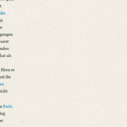
t
 die
ge
ge
ingungen
setzt
enden
hat als
. Eben so
auf die
hen
icht
on
Paris
lug
er