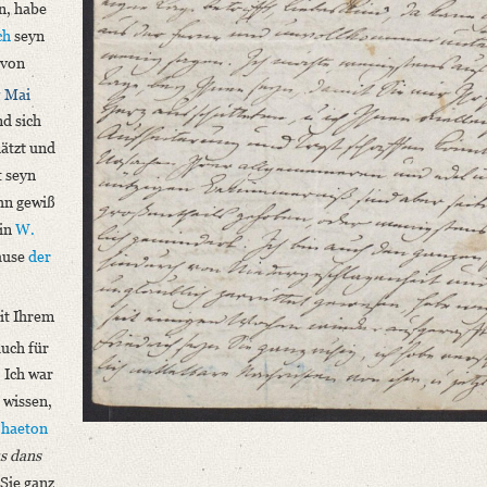
n, habe
ch
seyn
 von
n
Mai
d sich
hätzt und
t seyn
ahn gewiß
 in
W.
ause
der
it Ihrem
auch für
 Ich war
 wissen,
haeton
s dans
Sie ganz