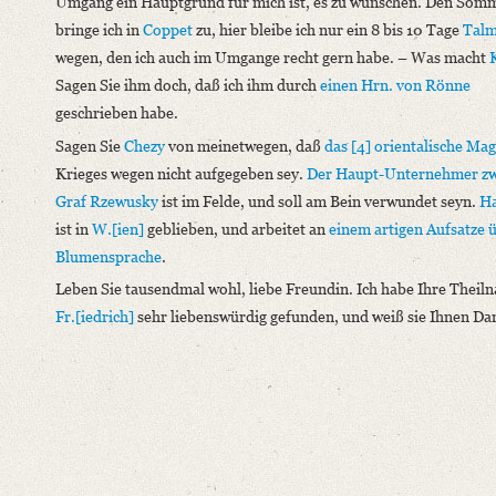
Umgang ein Hauptgrund für mich ist, es zu wünschen. Den Som
bringe ich in
Coppet
zu, hier bleibe ich nur ein 8 bis 10 Tage
Talm
wegen, den ich auch im Umgange recht gern habe. – Was macht
Sagen Sie ihm doch, daß ich ihm durch
einen Hrn. von Rönne
geschrieben habe.
Sagen Sie
Chezy
von meinetwegen, daß
das [4] orientalische Ma
Krieges wegen nicht aufgegeben sey.
Der Haupt-Unternehmer zw
Graf Rzewusky
ist im Felde, und soll am Bein verwundet seyn.
H
ist in
W.[ien]
geblieben, und arbeitet an
einem artigen Aufsatze ü
Blumensprache
.
Leben Sie tausendmal wohl, liebe Freundin. Ich habe Ihre Theil
Fr.[iedrich]
sehr liebenswürdig gefunden, und weiß sie Ihnen Da