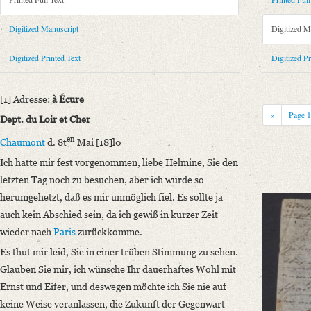
Metadata Concerning Header
Sender: August Wilhelm von Schlegel
Digitized Manuscript
Digitized M
Recipient: Helmina von Chézy
Place of Dispatch: Chaumont-sur-Loire
GND
Digitized Printed Text
Digitized Pr
Place of Destination: Paris
GND
Date: 08.05.1810
[1] Adresse:
à Écure
Notations: Empfangsort erschlossen.
«
Page
Dept. du Loir et Cher
Printed Text
en
Chaumont
d. 8t
Mai [18]l0
Provider: Dresden, Sächsische Landesbibliothek - Staats- und Universitä
Ich hatte mir fest vorgenommen, liebe Helmine, Sie den
OAI Id: 343347008
letzten Tag noch zu besuchen, aber ich wurde so
Bibliography: Briefe von und an August Wilhelm Schlegel. Gesammelt un
herumgehetzt, daß es mir unmöglich fiel. Es sollte ja
Incipit: „[1] Adresse: à Écure
auch kein Abschied sein, da ich gewiß in kurzer Zeit
Dept. du Loir et Cher
wieder nach
Paris
zurückkomme.
Chaumont d. 8ten Mai [18]l0
Es thut mir leid, Sie in einer trüben Stimmung zu sehen.
Ich hatte mir fest vorgenommen, liebe Helmine, Sie den letzten [...]“
Glauben Sie mir, ich wünsche Ihr dauerhaftes Wohl mit
Manuscript
Ernst und Eifer, und deswegen möchte ich Sie nie auf
Provider: Kraków, Biblioteka Jagiellońska
keine Weise veranlassen, die Zukunft der Gegenwart