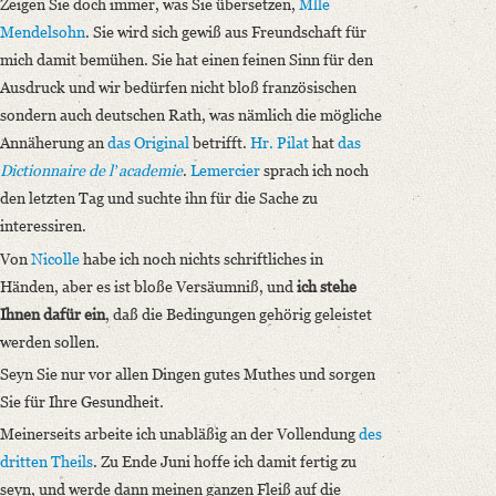
Zeigen Sie doch immer, was Sie übersetzen,
Mlle
Mendelsohn
. Sie wird sich gewiß aus Freundschaft für
mich damit bemühen. Sie hat einen feinen Sinn für den
Ausdruck und wir bedürfen nicht bloß französischen
sondern auch deutschen Rath, was nämlich die mögliche
Annäherung an
das Original
betrifft.
Hr. Pilat
hat
das
Dictionnaire de lʼacademie
.
Lemercier
sprach ich noch
den letzten Tag und suchte ihn für die Sache zu
interessiren.
Von
Nicolle
habe ich noch nichts schriftliches in
Händen, aber es ist bloße Versäumniß, und
ich stehe
Ihnen dafür ein
, daß die Bedingungen gehörig geleistet
werden sollen.
Seyn Sie nur vor allen Dingen gutes Muthes und sorgen
Sie für Ihre Gesundheit.
Meinerseits arbeite ich unabläßig an der Vollendung
des
dritten Theils
. Zu Ende Juni hoffe ich damit fertig zu
seyn, und werde dann meinen ganzen Fleiß auf die