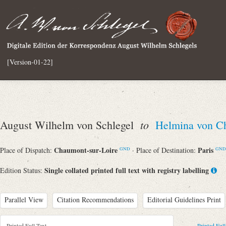
[Version-01-22]
to
August Wilhelm von Schlegel
Helmina von C
Chaumont-sur-Loire
Paris
Place of Dispatch:
· Place of Destination:
GND
GND
Single collated printed full text with registry labelling
Edition Status:
Parallel View
Citation Recommendations
Editorial Guidelines Print
Printed Full Text
Printed Full