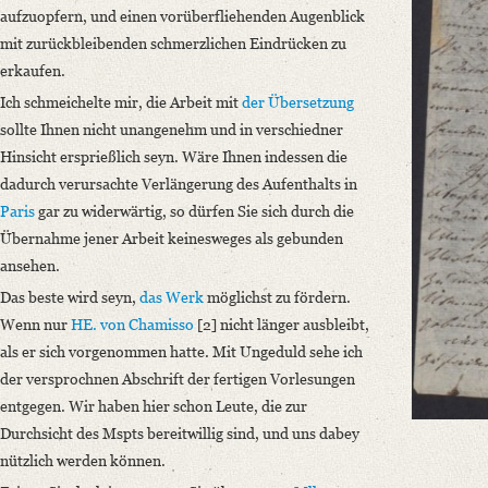
aufzuopfern, und einen vorüberfliehenden Augenblick
Language
mit zurückbleibenden schmerzlichen Eindrücken zu
German
erkaufen.
Ich schmeichelte mir, die Arbeit mit
der Übersetzung
sollte Ihnen nicht unangenehm und in verschiedner
Hinsicht ersprießlich seyn. Wäre Ihnen indessen die
dadurch verursachte Verlängerung des Aufenthalts in
Paris
gar zu widerwärtig, so dürfen Sie sich durch die
Übernahme jener Arbeit keinesweges als gebunden
ansehen.
Das beste wird seyn,
das Werk
möglichst zu fördern.
Wenn nur
HE. von Chamisso
[2] nicht länger ausbleibt,
als er sich vorgenommen hatte. Mit Ungeduld sehe ich
der versprochnen Abschrift der fertigen Vorlesungen
entgegen. Wir haben hier schon Leute, die zur
Durchsicht des Mspts bereitwillig sind, und uns dabey
nützlich werden können.