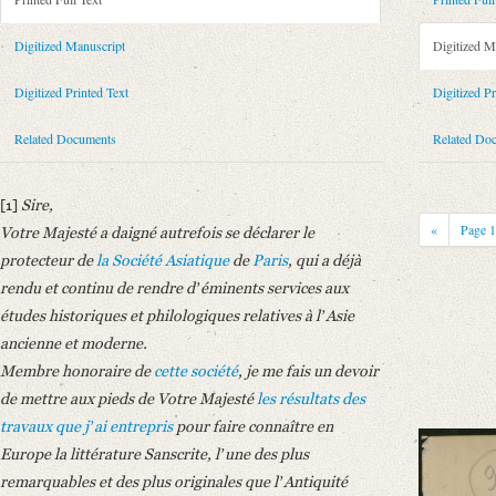
Metadata Concerning Header
Sender: August Wilhelm von Schlegel
Digitized Manuscript
Digitized M
Recipient: Louis Philippe, Frankreich, König
Place of Dispatch: Paris
GND
Digitized Printed Text
Digitized Pr
Place of Destination: Paris
GND
Related Documents
Related Do
Date: 01.12.1831
Notations: Empfangsort erschlossen.
[1]
Sire,
Printed Text
«
Page
Votre Majesté a daigné autrefois se déclarer le
Provider: Dresden, Sächsische Landesbibliothek - Staats- und Universitä
protecteur de
la Société Asiatique
de
Paris
, qui a déjà
OAI Id: 343347008
rendu et continu de rendre dʼéminents services aux
Bibliography: Briefe von und an August Wilhelm Schlegel. Gesammelt un
études historiques et philologiques relatives à lʼAsie
Incipit: „[1] Sire,
ancienne et moderne.
Votre Majesté a daigné autrefois se déclarer le protecteur de la Société As
Membre honoraire de
cette société
, je me fais un devoir
Manuscript
de mettre aux pieds de Votre Majesté
les résultats des
Provider: Dresden, Sächsische Landesbibliothek - Staats- und Universitä
travaux que jʼai entrepris
pour faire connaître en
OAI Id: DE-611-34965
Europe la littérature Sanscrite, lʼune des plus
Classification Number: Mscr.Dresd.e.90,XIX,Bd.14,Nr.90
remarquables et des plus originales que lʼAntiquité