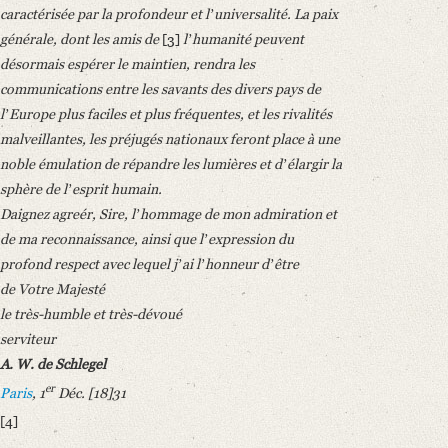
caractérisée par la profondeur et lʼuniversalité. La paix
générale, dont les amis de
[3]
lʼhumanité peuvent
désormais espérer le maintien, rendra les
communications entre les savants des divers pays de
lʼEurope plus faciles et plus fréquentes, et les rivalités
malveillantes, les préjugés nationaux feront place à une
noble émulation de répandre les lumières et dʼélargir la
sphère de lʼesprit humain.
Daignez agreér, Sire, lʼhommage de mon admiration et
de ma reconnaissance, ainsi que lʼexpression du
profond respect avec lequel jʼai lʼhonneur dʼêtre
de Votre Majesté
le très-humble et très-dévoué
serviteur
A. W. de Schlegel
er
Paris
, 1
Déc. [18]31
[4]