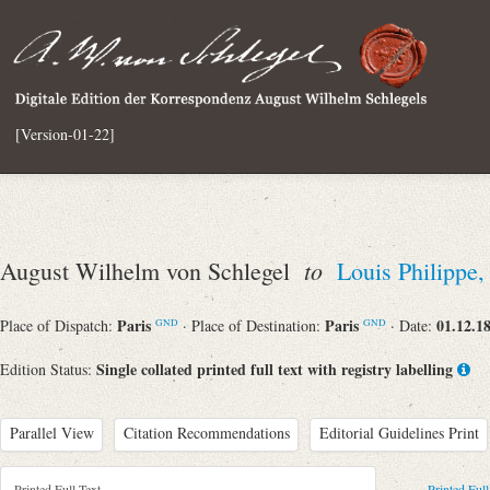
[Version-01-22]
to
August Wilhelm von Schlegel
Louis Philippe,
Paris
Paris
01.12.1
Place of Dispatch:
· Place of Destination:
· Date:
GND
GND
Single collated printed full text with registry labelling
Edition Status:
Parallel View
Citation Recommendations
Editorial Guidelines Print
Printed Full Text
Printed Full