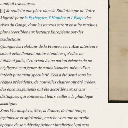
Number of Pages: 3 S. auf Doppelbl., hs. m. U.
nous ait transmises.
Format: 25,6 x 20,8 cm
[2]
Je sollicite une place dans la Bibliothèque de Votre
Majesté pour
le Pythagore
,
lʼHomère
et
lʼÉsope
des
Language
rives du Gange, dont les œuvres seront ensuite rendues
French
plus accessibles aux lecteurs Européens par des
traductions.
Quoique les relations de la France avec lʼAsie intérieure
soient actuellement moins étendues quʼelles ne
lʼétaient jadis, il convient à une nation éclairée de ne
négliger aucun genre de connaissances, même dʼun
intérêt purement spéculatif. Cela a été senti sous les
règnes précédents; de nouvelles chaires ont été créées,
des encouragements ont été accordés aux savans
distingués, qui consacrent leurs veilles a la philologie
asiatique.
Sous Vos auspices, Sire, la France, de tout temps,
ingénieuse et spirituelle, marche vers une nouvelle
époque de son développement intellectuel qui sera