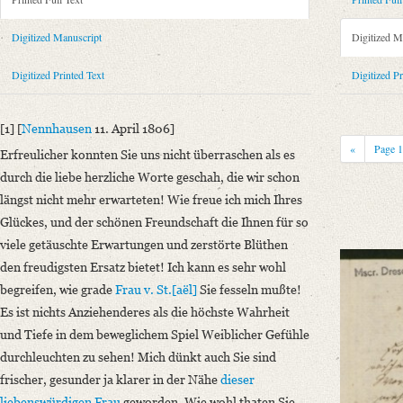
Metadata Concerning Header
Sender: Caroline de La Motte-Fouqué
Digitized Manuscript
Digitized M
Recipient: August Wilhelm von Schlegel
Place of Dispatch: Nennhausen
GND
Digitized Printed Text
Digitized Pr
Place of Destination: Coppet
GND
Date: [11. April 1806]
[1] [
Nennhausen
11. April 1806]
Notations: Datum sowie Absendeort erschlossen.
«
Page
Erfreulicher konnten Sie uns nicht überraschen als es
Printed Text
durch die liebe herzliche Worte geschah, die wir schon
Provider: Dresden, Sächsische Landesbibliothek - Staats- und Universitä
längst nicht mehr erwarteten! Wie freue ich mich Ihres
OAI Id: 335976727
Glückes, und der schönen Freundschaft die Ihnen für so
Bibliography: Krisenjahre der Frühromantik. Briefe aus dem Schlegelkre
viele getäuschte Erwartungen und zerstörte Blüthen
318‒319.
den freudigsten Ersatz bietet! Ich kann es sehr wohl
Incipit: „[1] [Nennhausen 11. April 1806]
begreifen, wie grade
Frau v. St.[aël]
Sie fesseln mußte!
Erfreulicher konnten Sie uns nicht überraschen als es durch die liebe he
Es ist nichts Anziehenderes als die höchste Wahrheit
und Tiefe in dem beweglichem Spiel Weiblicher Gefühle
Manuscript
durchleuchten zu sehen! Mich dünkt auch Sie sind
Provider: Dresden, Sächsische Landesbibliothek - Staats- und Universitä
frischer, gesunder ja klarer in der Nähe
dieser
OAI Id: APP2712-Bd-7
liebenswürdigen Frau
geworden. Wie wohl thaten Sie