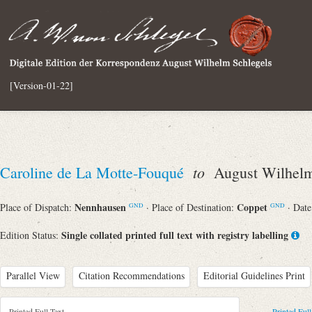
[Version-01-22]
to
Caroline de La Motte-Fouqué
August Wilhelm
Nennhausen
Coppet
Place of Dispatch:
· Place of Destination:
· Dat
GND
GND
Single collated printed full text with registry labelling
Edition Status:
Parallel View
Citation Recommendations
Editorial Guidelines Print
Printed Full Text
Printed Full