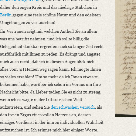
Classification Number: Mscr.Dresd.App.2712,B,25,1
daher den engen Kreis und das niedrige Stübchen in
Number of Pages: 3 S. auf Doppelbl., hs. m. U.
Berlin
gegen eine freie schöne Natur und den edelsten
Format: 18,9 x 11,5 cm
Umgebungen zu vertauschen!
Language
Ihr Vertrauen zeigt mir welchen Antheil Sie an allem
German
was uns betrifft nehmen, und ich sollte billig die
Gelegenheit dankbar ergreifen nach so langer Zeit recht
ausführlich mit Ihnen zu reden. Es drängt und ängstet
mich auch recht, daß ich in diesem Augenblick nicht
alles vom [2] Herzen weg sagen kann. Ich mögte Ihnen
so vieles erzehlen! Um so mehr da ich Ihnen etwas zu
bekennen habe, worüber ich schon im Voraus um Ihre
Nachsicht bitte. Ja Lieber tadlen Sie es nicht zu streng,
wenn ich es wagte in der Litterärischen Welt
aufzutreten, und sehen Sie
den schwachen Versuch
, als
den freien Ergus eines vollen Herzens an, dessen
einziges Verdienst in der innren individuellen Wahrheit
aufzusuchen ist. Ich erinnre mich hier einiger Worte,