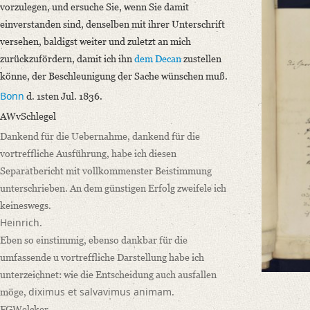
Incipit: „[1] An die Herren Professoren
vorzulegen, und ersuche Sie, wenn Sie damit
Heinrich
einverstanden sind, denselben mit ihrer Unterschrift
Welcker
versehen, baldigst weiter und zuletzt an mich
Näke
zurückzufördern, damit ich ihn
dem Decan
zustellen
Nöggerath
könne, der Beschleunigung der Sache wünschen muß.
dʼAlton
Bonn
d. 1sten Jul. 1836.
Strahl
AWvSchlegel
Diez
Dankend für die Uebernahme, dankend für die
Meinen verehrten Herren Collegen beehre ich mich, anbei den, dem üb
vortreffliche Ausführung, habe ich diesen
Language
Separatbericht mit vollkommenster Beistimmung
German
unterschrieben. An dem günstigen Erfolg zweifele ich
keineswegs.
Editors
Heinrich
.
Bamberg, Claudia
Eben so einstimmig, ebenso dankbar für die
Bürger, Thomas
umfassende u vortreffliche Darstellung habe ich
unterzeichnet: wie die Entscheidung auch ausfallen
diximus et salvavimus animam
möge,
.
FGWelcker.