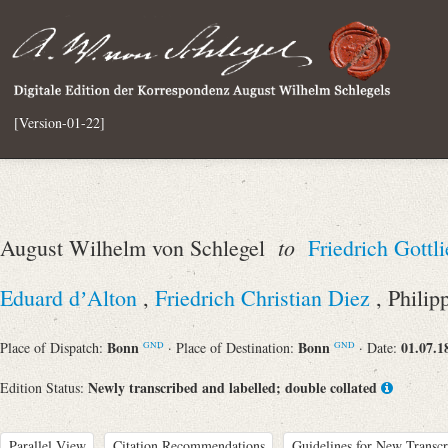
[Version-01-22]
to
August Wilhelm von Schlegel
Friedrich Gott
Eduard dʼAlton
,
Friedrich Christian Diez
, Philip
Bonn
Bonn
01.07.1
Place of Dispatch:
· Place of Destination:
· Date:
GND
GND
Newly transcribed and labelled; double collated
Edition Status:
Parallel View
Citation Recommendations
Guidelines for New Transcr