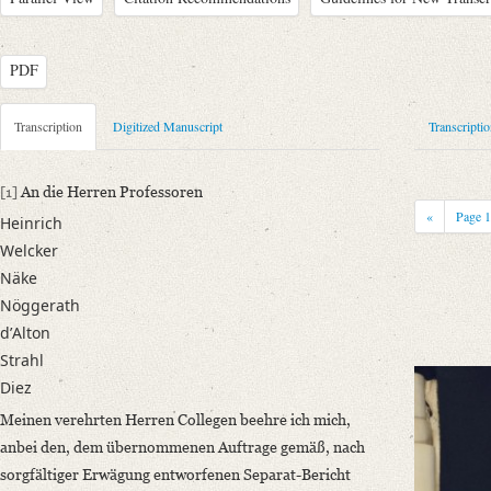
PDF
Metadata Concerning Header
Transcription
Digitized Manuscript
Transcripti
Sender: August Wilhelm von Schlegel
Recipient: Friedrich Gottlieb Welcker, August Ferdinand Naeke, Jakob N
[1]
An die Herren Professoren
Heinrich
«
Page
Heinrich
Place of Dispatch: Bonn
GND
Welcker
Place of Destination: Bonn
GND
Näke
Date: 01.07.1836
Nöggerath
Notations: Empfangsort erschlossen.
dʼAlton
Strahl
Manuscript
Diez
Provider: Dresden, Sächsische Landesbibliothek - Staats- und Universitä
OAI Id: id-512516790
Meinen verehrten Herren Collegen beehre ich mich,
Classification Number: Mscr.Dresd.e.90,IV,Nr.6b
anbei den, dem übernommenen Auftrage gemäß, nach
Number of Pages: 1 1/2 S., m. U.
sorgfältiger Erwägung entworfenen Separat-Bericht