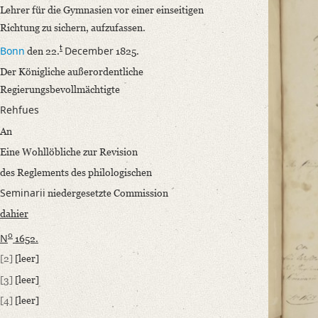
Incipit: „[1] Einer Wohllöblichen Commission habe ich auf die gefällige
Lehrer für die Gymnasien vor einer einseitigen
Richtung zu sichern, aufzufassen.
Language
t
Bonn
December
German
den 22.
1825.
Der Königliche außerordentliche
Editors
Regierungsbevollmächtigte
Bamberg, Claudia
Rehfues
Strobel, Jochen
An
Eine Wohllöbliche zur Revision
des Reglements des philologischen
Seminarii
niedergesetzte Commission
dahier
o
N
1652.
[2]
[leer]
[3]
[leer]
[4]
[leer]