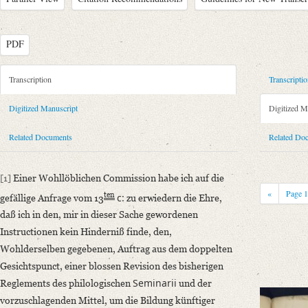
PDF
Metadata Concerning Header
Transcription
Transcripti
Sender: Philipp Joseph von Rehfues
Digitized Manuscript
Digitized M
Recipient: August Wilhelm von Schlegel, Karl Dietrich Hüllmann, Frie
Naeke
Related Documents
Related Do
Place of Dispatch: Bonn
GND
Place of Destination: Bonn
GND
[1]
Einer Wohllöblichen Commission habe ich auf die
Date: 22.12.1825
«
Page
ten
c:
gefällige Anfrage vom 13
zu erwiedern die Ehre,
Notations: Nur Unterschrift eigenhändig.
daß ich in den, mir in dieser Sache gewordenen
Manuscript
Instructionen kein Hinderniß finde, den,
Provider: Dresden, Sächsische Landesbibliothek - Staats- und Universitä
Wohlderselben gegebenen, Auftrag aus dem doppelten
OAI Id: id-512516790
Gesichtspunct, einer blossen Revision des bisherigen
Classification Number: Mscr.Dresd.e.90,IV,Nr.21e(1)
Seminarii
Reglements des philologischen
und der
Number of Pages: 1 S., m. U.
vorzuschlagenden Mittel, um die Bildung künftiger