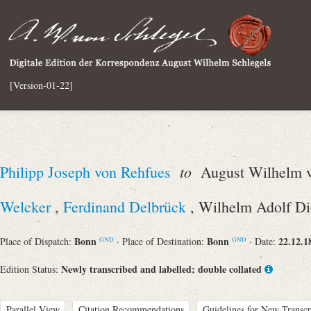
[Version-01-22]
to
Philipp Joseph von Rehfues
August Wilhelm v
Welcker
,
Ferdinand Delbrück
, Wilhelm Adolf Di
Bonn
Bonn
22.12.1
Place of Dispatch:
· Place of Destination:
· Date:
GND
GND
Newly transcribed and labelled; double collated
Edition Status:
Parallel View
Citation Recommendations
Guidelines for New Transcr