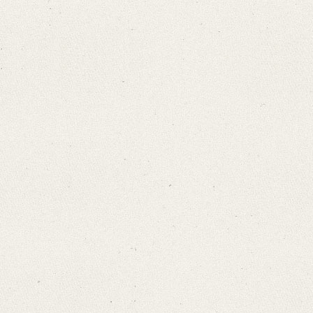
Provider: Dresden, Sächsische Landesbibliothek - Staats- und Universitä
OAI Id: 406368066
Classification Number: Mscr.Dresd.e.90,XXII,11
Format: 18,8 x 11,4 cm
Language
German
Editors
Bamberg, Claudia
Golyschkin, Ruth