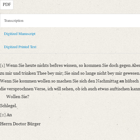
PDF
Metadata Concerning Header
Transcription
Sender: August Wilhelm von Schlegel
Digitized Manuscript
Recipient: Gottfried August Bürger
Place of Dispatch: Göttingen
GND
Digitized Printed Text
Place of Destination: Göttingen
GND
Date: [September 1787 bis Oktober 1789]
[1]
Wenn Sie heute nichts beßres wissen, so kommen Sie doch gegen Abe
Notations: Briefkonzept, in die Übersetzung des „Sommernachtstraum“ 
zu mir und trinken Thee bey mir; Sie sind so lange nicht bey mir gewesen
Printed Text
Wenn Sie kommen wollen so machen Sie sich den Nachmittag
an
hübsch 
Provider: Dresden, Sächsische Landesbibliothek - Staats- und Universitä
die versprochnen Verse, ich will sehen, ob ich auch etwas auftischen kann
OAI Id: 362840601
Wollen
Sie?
Bibliography: Strodtmann, Adolf: Briefe von und an Gottfried August B
Schlegel.
anderen, meist handschriftlichen Quellen. Bd. 3. Berlin 1874, S. 245.
[2]
An
Weitere Drucke: Gottfried August Bürger. Briefwechsel. Hg. v. Ulrich
Herrn Doctor Bürger
Incipit: „[1] Wenn Sie heute nichts beßres wissen, so kommen Sie doch
Manuscript