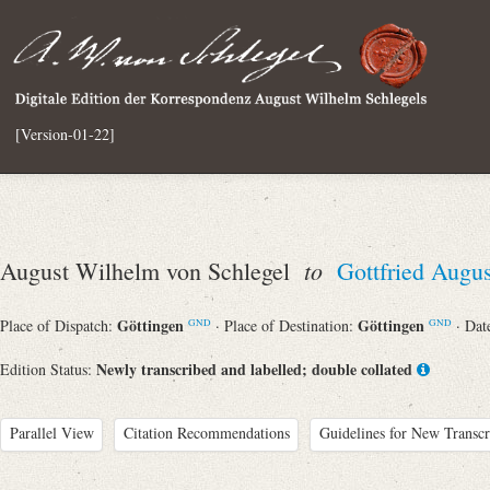
[Version-01-22]
to
August Wilhelm von Schlegel
Gottfried Augu
Göttingen
Göttingen
Place of Dispatch:
· Place of Destination:
· Dat
GND
GND
Newly transcribed and labelled; double collated
Edition Status:
Parallel View
Citation Recommendations
Guidelines for New Transcr