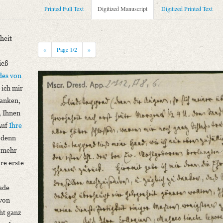
Printed Full Text
Digitized Manuscript
Digitized Printed Text
heit
«
Page
1
/2
»
ieß
des von
 ich mir
danken,
, Ihnen
niversitätsbibliothek
Auf
Ihre
; denn
hlegelkreis. Hg. v. Josef Körner. Bd. 1. Der Texte erste Hälfte. 1791‒1808. B
h mehr
beln Gewohnheit nach erst heute Morgens ½ 4 U.[hr] dem Sanftesten aller Götter
re erste
niversitätsbibliothek
rade
 von
ht ganz