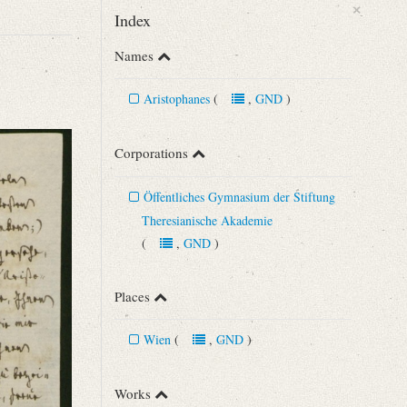
×
Index
Names
Aristophanes
(
,
GND
)
Corporations
Öffentliches Gymnasium der Stiftung
Theresianische Akademie
(
,
GND
)
ern u.a. ²1969, S. 523‒524.
 [...]“
Places
Wien
(
,
GND
)
Works