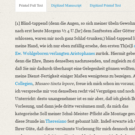
Metadata Concerning Header
Printed Full Text
Digitized Manuscript
Digitized Printed Text
Sender: Lorenz Leopold Haschka
Recipient: August Wilhelm von Schlegel
[1] Blind-tappend (denn die Augen, so sich meiner übeln Gewohn
Place of Dispatch: Wien
GND
nach erst heute Morgens ½ 4 U.[hr] dem Sanftesten aller Götter
Place of Destination: Wien
GND
schlossen, waren mir noch ganz Schlaf-trunken;) blind-tappend l
Date: 25.03.1808
meine Hand, wie ich nur eben zufällig ersehe, den ersten Th[ei]l
Notations: Empfangsort erschlossen.
Ew. Wohlgeboren verlangten
Aristophanes
zurück. Hiermit gebe
denn die Ehre, Ihnen denselben nachzusenden, und zugleich zu 
Printed Text
daß Sie mir dadurch überhaupt eine Gelegenheit gönnen wollten
Provider: Dresden, Sächsische Landesbibliothek - Staats- und U
meine Dienst-Fertigkeit einiger Maßen wenigstens zu bezeigen.
OAI Id: 335976727
Collegien
,
Musaeo tincta lepore
, freue ich mich schon im voraus
Bibliography: Krisenjahre der Frühromantik. Briefe aus dem Sc
ich verspreche mir von denselben recht viel Vergnügen und noc
Incipit: „[1] Blind-tappend (denn die Augen, so sich meiner ü
Unterricht: desto unangenehmer ist es mir aber, daß ich gleich Ih
Manuscript
Vorlesung, und dann jede dritte versäumen muß, da mich das
Provider: Dresden, Sächsische Landesbibliothek - Staats- und U
kategorische Soll meiner Schul-Meister-Pflicht alle Montage ge
OAI Id: APP2712-Bd-3
diese Stunde im
Theresiano
fest gebannt hält. Indeß erwarte ich
Classification Number: Mscr.Dresd.App.2712,A,8,6
Ihrer Güte, daß diese versäumte Vorlesung für mich dennoch nic
Number of Pages: 2 S., hs. m. U.