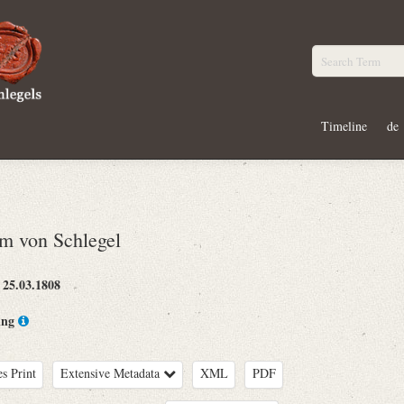
Timeline
de
m von Schlegel
25.03.1808
:
ing
es Print
Extensive Metadata
XML
PDF