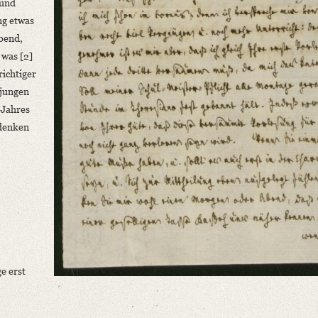
 und
ng etwas
bend,
 was [2]
richtiger
 jungen
-Jahres
ndenken
e erst