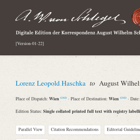
[Version-01-22]
to
Lorenz Leopold Haschka
August Wilhel
Wien
Wien
Place of Dispatch:
· Place of Destination:
· Date
GND
GND
Single collated printed full text with registry labell
Edition Status:
Parallel View
Citation Recommendations
Editorial Guidelin