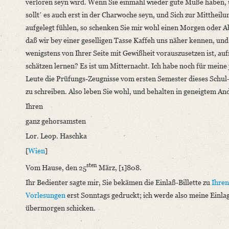
verloren seyn wird. Wenn Sie einmahl wieder gute Muße haben,
Format: 17,9 x 11,4 cm
solltʼ es auch erst in der Charwoche seyn, und Sich zur Mittheilu
aufgelegt fühlen, so schenken Sie mir wohl einen Morgen oder A
Language
daß wir bey einer geselligen Tasse Kaffeh uns näher kennen, und
German
wenigstens von Ihrer Seite mit Gewißheit vorauszusetzen ist, auf
Latin
schätzen lernen? Es ist um Mitternacht. Ich habe noch für meine
Leute die Prüfungs-Zeugnisse vom ersten Semester dieses Schul
zu schreiben. Also leben Sie wohl, und behalten in geneigtem A
Ihren
ganz gehorsamsten
Lor. Leop. Haschka
[
Wien
]
sten
Vom Hause, den 25
März, [1]808.
Ihr Bedienter sagte mir, Sie bekämen die Einlaß-Billette zu
Ihren
Vorlesungen
erst Sonntags gedruckt; ich werde also meine Einlag
übermorgen schicken.