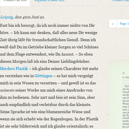
Metadata Concerning Header
Sender: Friedrich von Schlegel
Recipient: August Wilhelm von Schlegel
Leipzig
, den 4ten Juni 91
.
Place of Dispatch: Leipzig
GND
«
Page
Fast bin ich besorgt, da ich noch immer nichts von Dir
Place of Destination: Amsterdam
GND
höre. – Ich kann mir denken, daß alles neue Dir wenige
Date: 04.06.1791 bis 08.06.1791
Zeit übrig läßt für freundschaftlichen Genuß. Denn ich
Notations: Empfangsort erschlossen.
weiß daß Du im Getriebe kleiner Sorgen so viel Schönes
auf dem Fluge entwendest, wie Du
kannst
. – So eben
Printed Text
diesen Morgen laß ich eins Deiner Lieblingsbücher.
Bibliography: Kritische Friedrich-Schlegel-Ausgabe. Bd. 23. Dritte Ab
Herders
Plastik
– ich glaube seinen Charakter itzt mehr
romantischen Schule (15. September 1788 ‒ 15. Juli 1797). Mit Einleit
zu verstehen wie in
Göttingen
– es hat mich vergnügt
Incipit: „Leipzig, den 4ten Juni 91.
mich in sein Wesen zu versetzen – und gewiß ist es das
Fast bin ich besorgt, da ich noch immer nichts von Dir höre. – Ich kann
seineste
seiner Werke um mich eines Ausdrucks von
Language
ihm zu bedienen. Sehr zart und fein ist sein Sinn, aber
German
auch empfindlich und verletzbar durch das kleinste.
Seine Sprache ist wie eine blumenreiche Wiese und
wenn sie sich erhebt wie der Regenbogen. In der Plastik
ist sie sehr bilderreich und ich glaube orientalisch; es