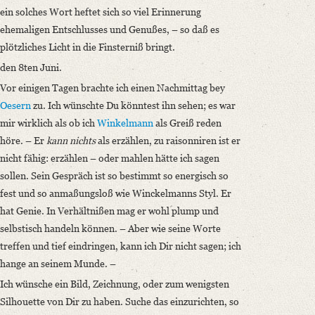
ein solches Wort heftet sich so viel Erinnerung
ehemaligen Entschlusses und Genußes, – so daß es
plötzliches Licht in die Finsterniß bringt.
den 8ten Juni.
Vor einigen Tagen brachte ich einen Nachmittag bey
Oesern
zu. Ich wünschte Du könntest ihn sehen; es war
mir wirklich als ob ich
Winkelmann
als Greiß reden
höre. – Er
kann nichts
als erzählen, zu raisonniren ist er
nicht fähig: erzählen – oder mahlen hätte ich sagen
sollen. Sein Gespräch ist so bestimmt so energisch so
fest und so anmaßungsloß wie Winckelmanns Styl. Er
hat Genie. In Verhältnißen mag er wohl plump und
selbstisch handeln können. – Aber wie seine Worte
treffen und tief eindringen, kann ich Dir nicht sagen; ich
hange an seinem Munde. –
Ich wünsche ein Bild, Zeichnung, oder zum wenigsten
Silhouette von Dir zu haben. Suche das einzurichten, so