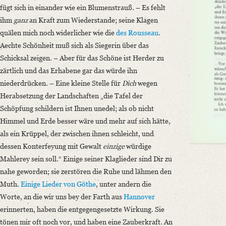
fügt sich in einander wie ein Blumenstrauß. – Es fehlt
ihm
ganz
an Kraft zum Wiederstande; seine Klagen
quälen mich noch widerlicher wie die
des Rousseau
.
Aechte Schönheit muß sich als Siegerin über das
Schicksal zeigen. – Aber für das Schöne ist Herder zu
zärtlich und das Erhabene gar das würde ihn
niederdrücken. – Eine kleine Stelle für
Dich
wegen
Herabsetzung der Landschaften „die Tafel der
Schöpfung schildern ist Ihnen unedel; als ob nicht
Himmel und Erde besser wäre und mehr auf sich hätte,
als ein Krüppel, der zwischen ihnen schleicht, und
dessen Konterfeyung mit Gewalt
einzige
würdige
Mahlerey sein soll.“ Einige seiner Klaglieder sind Dir zu
nahe geworden; sie zerstören die Ruhe und lähmen den
Muth.
Einige Lieder von
Göthe
, unter andern die
Worte, an die wir uns bey der Farth aus
Hannover
erinnerten, haben die entgegengesetzte Wirkung. Sie
tönen mir oft noch vor, und haben eine Zauberkraft. An