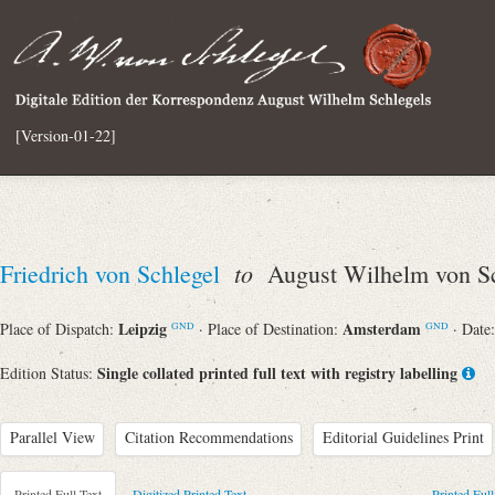
[Version-01-22]
to
Friedrich von Schlegel
August Wilhelm von Sc
Leipzig
Amsterdam
Place of Dispatch:
· Place of Destination:
· Date
GND
GND
Single collated printed full text with registry labelling
Edition Status:
Parallel View
Citation Recommendations
Editorial Guidelines Print
Printed Full Text
Digitized Printed Text
Printed Full