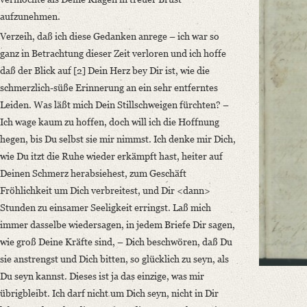
Language
aufzunehmen.
German
Verzeih, daß ich diese Gedanken anrege – ich war so
ganz in Betrachtung dieser Zeit verloren und ich hoffe
daß der Blick auf [2] Dein Herz bey Dir ist, wie die
schmerzlich-süße Erinnerung an ein sehr entferntes
Leiden. Was läßt mich Dein Stillschweigen fürchten? –
Ich wage kaum zu hoffen, doch will ich die Hoffnung
hegen, bis Du selbst sie mir nimmst. Ich denke mir Dich,
wie Du itzt die Ruhe wieder erkämpft hast, heiter auf
Deinen Schmerz herabsiehest, zum Geschäft
Fröhlichkeit um Dich verbreitest, und Dir <dann>
Stunden zu einsamer Seeligkeit erringst. Laß mich
immer dasselbe wiedersagen, in jedem Briefe Dir sagen,
wie groß Deine Kräfte sind, – Dich beschwören, daß Du
sie anstrengst und Dich bitten, so glücklich zu seyn, als
Du seyn kannst. Dieses ist ja das einzige, was mir
übrigbleibt. Ich darf nicht um Dich seyn, nicht in Dir