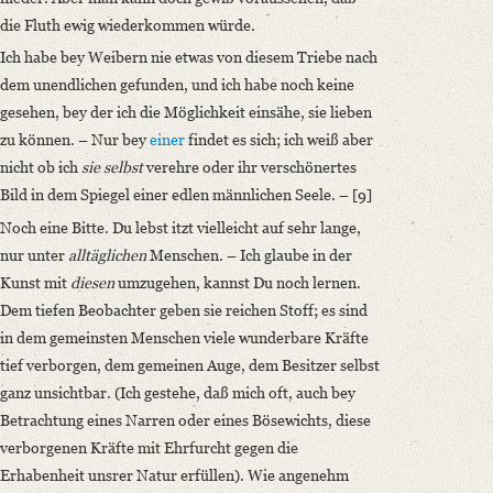
die Fluth ewig wiederkommen würde.
Ich habe bey Weibern nie etwas von diesem Triebe nach
dem unendlichen gefunden, und ich habe noch keine
gesehen, bey der ich die Möglichkeit einsähe, sie lieben
zu können. – Nur bey
einer
findet es sich; ich weiß aber
nicht ob ich
sie
selbst
verehre oder ihr verschönertes
Bild in dem Spiegel einer edlen männlichen Seele. – [9]
Noch eine Bitte. Du lebst itzt vielleicht auf sehr lange,
nur unter
alltäglichen
Menschen. – Ich glaube in der
Kunst mit
diesen
umzugehen, kannst Du noch lernen.
Dem tiefen Beobachter geben sie reichen Stoff; es sind
in dem gemeinsten Menschen viele wunderbare Kräfte
tief verborgen, dem gemeinen Auge, dem Besitzer selbst
ganz unsichtbar. (Ich gestehe, daß mich oft, auch bey
Betrachtung eines Narren oder eines Bösewichts, diese
verborgenen Kräfte mit Ehrfurcht gegen die
Erhabenheit unsrer Natur erfüllen). Wie angenehm