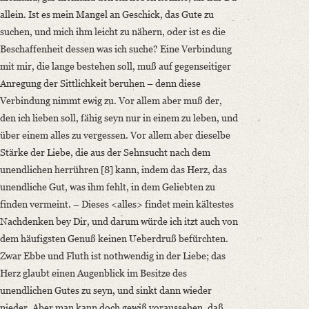
allein. Ist es mein Mangel an Geschick, das Gute zu
suchen, und mich ihm leicht zu nähern, oder ist es die
Beschaffenheit dessen was ich suche? Eine Verbindung
mit mir, die lange bestehen soll, muß auf gegenseitiger
Anregung der Sittlichkeit beruhen – denn diese
Verbindung nimmt ewig zu. Vor allem aber muß der,
den ich lieben soll, fähig seyn nur in einem zu leben, und
über einem alles zu vergessen. Vor allem aber dieselbe
Stärke der Liebe, die aus der Sehnsucht nach dem
unendlichen herrühren [8] kann, indem das Herz, das
unendliche Gut, was ihm fehlt, in dem Geliebten zu
finden vermeint. – Dieses <alles> findet mein kältestes
Nachdenken bey Dir, und darum würde ich itzt auch von
dem häufigsten Genuß keinen Ueberdruß befürchten.
Zwar Ebbe und Fluth ist nothwendig in der Liebe; das
Herz glaubt einen Augenblick im Besitze des
unendlichen Gutes zu seyn, und sinkt dann wieder
nieder. Aber man kann doch gewiß voraussehen, daß