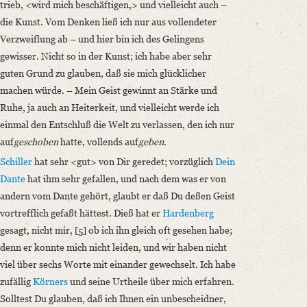
trieb, <wird mich beschäftigen,> und vielleicht auch –
die Kunst. Vom Denken ließ ich nur aus vollendeter
Verzweiflung ab – und hier bin ich des Gelingens
gewisser. Nicht so in der Kunst; ich habe aber sehr
guten Grund zu glauben, daß sie mich glücklicher
machen würde. – Mein Geist gewinnt an Stärke und
Ruhe, ja auch an Heiterkeit, und vielleicht werde ich
einmal den Entschluß die Welt zu verlassen, den ich nur
auf
geschoben
hatte, vollends auf
geben
.
Schiller
hat sehr <gut> von Dir geredet; vorzüglich
Dein
Dante
hat ihm sehr gefallen, und nach dem was er von
andern vom Dante gehört, glaubt er daß Du deßen Geist
vortrefflich gefaßt hättest. Dieß hat er
Hardenberg
gesagt, nicht mir, [5] ob ich ihn gleich oft gesehen habe;
denn er konnte mich nicht leiden, und wir haben nicht
viel über sechs Worte mit einander gewechselt. Ich habe
zufällig
Körners
und seine Urtheile über mich erfahren.
Solltest Du glauben, daß ich Ihnen ein unbescheidner,