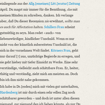
einliegende aus der
Allg.[emeinen] Litt.[eratur] Zeitung
April. Du magst mir immer für die Bemühung,
das
mit
meinen Händen zu schreiben, danken. Ich verlange
aber, daß Du dieser Recension
nie
erwähnst,
sollte man
es auch für Affectation halten
.
Schillers Frau
scheint
gutmüthig zu seyn
. Man redet <auch> von
liebenswürdiger, kindlicher Unschuld. Wenn es nur
nicht von der künstlich zubereiteten Unschuld ist, die
sich in der vornehmen Welt findet.
Körners Frau
, geht
nur darauf [7] aus, unzüchtige Begierde zu erregen, und
sie geht hiebey mit tiefer Einsicht zu Werke. Eine sehr
verständige, vielleicht auch schätzbare Frau. Er, heiter,
thätig und verständig, zieht mich am meisten an. Doch
bin ich ihm nicht nahe gekommen.
Ich habe in Dr.[esden] mich mit vielen gut unterhalten,
Hardenberg
ist mir durch einen sehr edlen Zug noch
schätzbarer geworden – und doch ist unter allen diesen
niemand, gar niemand den ich lieben könnte, als nur Du