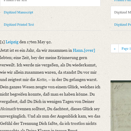
Metadata Concerning Header
Sender: Friedrich von Schlegel
Digitized Manuscript
Digitized M
Recipient: August Wilhelm von Schlegel
Place of Dispatch: Leipzig
GND
Digitized Printed Text
Digitized Pr
Place of Destination: Unknown
Date: 17.05.1792
[1]
Leipzig
den 17ten May 92.
Printed Text
«
Page
Jetzt ist es ein Jahr, da wir zusammen in
Hann.[over]
Bibliography: Kritische Friedrich-Schlegel-Ausgabe. Bd. 23. Dritte Ab
lebten; eine Zeit, bey der meine Erinnerung gern
romantischen Schule (15. September 1788 ‒ 15. Juli 1797). Mit Einleit
verweilt. Ich werde nie vergeßen, als Du wiederkamst,
Incipit: „[1] Leipzig den 17ten May 92.
wie wir allein zusammen waren, da standst Du vor mir
Jetzt ist es ein Jahr, da wir zusammen in Hann.[over] lebten; eine Zeit, 
und zeigtest mir die
Kette
, – in der Du gefangen warst.
Dein ganzes Wesen zeugte von einem Glück, welches ich
Manuscript
nicht begreifen konnte, daß man es haben könne. Du
Provider: Dresden, Sächsische Landesbibliothek - Staats- und Universitä
vergaßest, daß Du Dich in wenigen Tagen von Deiner
OAI Id: DE-1a-34186
Heimath
trennen solltest, Du dachtest, dieses Glück sey
Classification Number: Mscr.Dresd.e.90,XIX,Bd.24.a,Nr.11
unvergänglich. Und als nun der Augenblick kam, wo das
Number of Pages: 4S. auf Doppelbl., hs. m. U.
Gefühl der Trennung Dich faßte, da ich trostlos nichts
Format: 19,1 x 11,4 cm
vermochte als Deine Klagen in treuer Brust