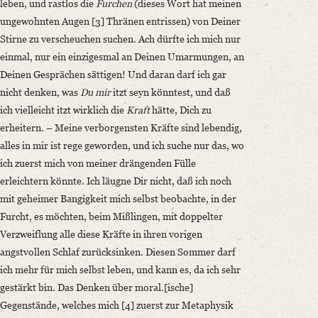
leben, und rastlos die
Furchen
(dieses Wort hat meinen
ungewohnten Augen [3] Thränen entrissen) von Deiner
Stirne zu verscheuchen suchen. Ach dürfte ich mich nur
einmal, nur ein einzigesmal an Deinen Umarmungen, an
Deinen Gesprächen sättigen! Und daran darf ich gar
nicht denken, was
Du mir
itzt seyn könntest, und daß
ich vielleicht itzt wirklich die
Kraft
hätte, Dich zu
erheitern. – Meine verborgensten Kräfte sind lebendig,
alles in mir ist rege geworden, und ich suche nur das, wo
ich zuerst mich von meiner drängenden Fülle
erleichtern könnte. Ich läugne Dir nicht, daß ich noch
mit geheimer Bangigkeit mich selbst beobachte, in der
Furcht, es möchten, beim Mißlingen, mit doppelter
Verzweiflung alle diese Kräfte in ihren vorigen
angstvollen Schlaf zurücksinken. Diesen Sommer darf
ich mehr für mich selbst leben, und kann es, da ich sehr
gestärkt bin. Das Denken über moral.[ische]
Gegenstände, welches mich [4] zuerst zur Metaphysik