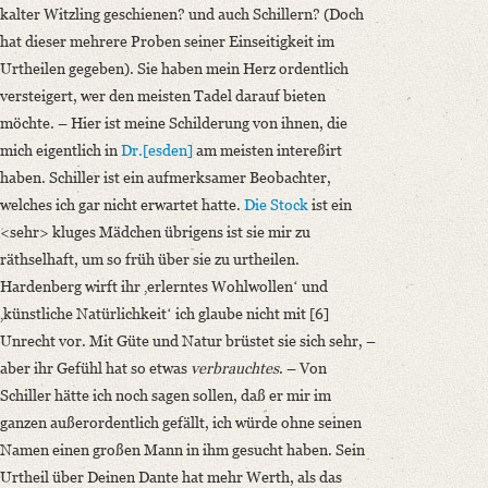
kalter Witzling geschienen? und auch Schillern? (Doch
hat dieser mehrere Proben seiner Einseitigkeit im
Urtheilen gegeben). Sie haben mein Herz ordentlich
versteigert, wer den meisten Tadel darauf bieten
möchte. – Hier ist meine Schilderung von ihnen, die
mich eigentlich in
Dr.[esden]
am meisten intereßirt
haben. Schiller ist ein aufmerksamer Beobachter,
welches ich gar nicht erwartet hatte.
Die Stock
ist ein
<sehr> kluges Mädchen übrigens ist sie mir zu
räthselhaft, um so früh über sie zu urtheilen.
Hardenberg wirft ihr ‚erlerntes Wohlwollenʻ und
‚künstliche Natürlichkeitʻ ich glaube nicht mit [6]
Unrecht vor. Mit Güte und Natur brüstet sie sich sehr, –
aber ihr Gefühl hat so etwas
verbrauchtes
. – Von
Schiller hätte ich noch sagen sollen, daß er mir im
ganzen außerordentlich gefällt, ich würde ohne seinen
Namen einen großen Mann in ihm gesucht haben. Sein
Urtheil über Deinen Dante hat mehr Werth, als das