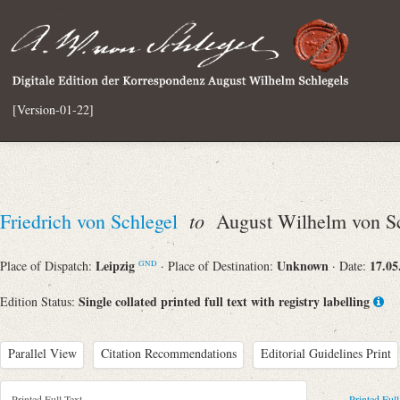
[Version-01-22]
to
Friedrich von Schlegel
August Wilhelm von Sc
Leipzig
Unknown
17.05
Place of Dispatch:
· Place of Destination:
· Date:
GND
Single collated printed full text with registry labelling
Edition Status:
Parallel View
Citation Recommendations
Editorial Guidelines Print
Printed Full Text
Printed Full