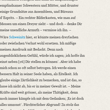
empfindsamer Schwestern und Mütter, und drunter
einige Grundsätze aus Assembleen, und Büreaux
dʼEsprits. – Ein rechter Bilderkasten, wie man auf
Messen um einen Dreyer sieht – und doch – denke Dir
meine unendliche Armuth – vermisse ich ihn. –
Wäre
Schweinitz
hier, er könnte meinen dreyfachen
oder zwiefachen Verlust wohl ersetzen. Ich mäßige
meinen Ausdruck mit Bedacht. Denn nach
augenblicklichem Gefühl, würde ich sagen; ‚ich hoffe ihn
einst neben [26] Dir stellen zu könnenʻ. Aber ich habe
mich schon so oft selbst betrogen. Ich werde einen
bessern Halt in seiner Seele haben, als Eitelkeit. Ich
glaube einige Zärtlichkeit zu bemerken, und ist das, so
lasse ich nicht ab, bis er in meiner Gewalt ist. – Meine
Kräfte sind weit grösser, als meine Thätigkeit, denn
noch immer kämpfe ich mit dem Gedanken; ‚Es ist doch
alles umsonstʻ. Fürchterlicher Abgrund! Zu stolz das