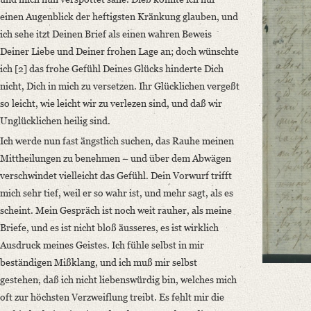
Language
einen Augenblick der heftigsten Kränkung glauben, und
German
ich sehe itzt Deinen Brief als einen wahren Beweis
Deiner Liebe und Deiner frohen Lage an; doch wünschte
ich [2] das frohe Gefühl Deines Glücks hinderte Dich
nicht, Dich in mich zu versetzen. Ihr Glücklichen vergeßt
so leicht, wie leicht wir zu verlezen sind, und daß wir
Unglücklichen heilig sind.
Ich werde nun fast ängstlich suchen, das Rauhe meinen
Mittheilungen zu benehmen – und über dem Abwägen
verschwindet vielleicht das Gefühl.
Dein Vorwurf trifft
mich sehr tief, weil er so wahr ist
, und mehr sagt, als es
scheint.
Mein Gespräch ist noch weit rauher, als meine
Briefe, und es ist nicht bloß äusseres, es ist wirklich
Ausdruck meines Geistes
. Ich fühle selbst in mir
beständigen Mißklang, und ich muß mir selbst
gestehen, daß ich nicht liebenswürdig bin, welches mich
oft zur höchsten Verzweiflung treibt. Es fehlt mir die