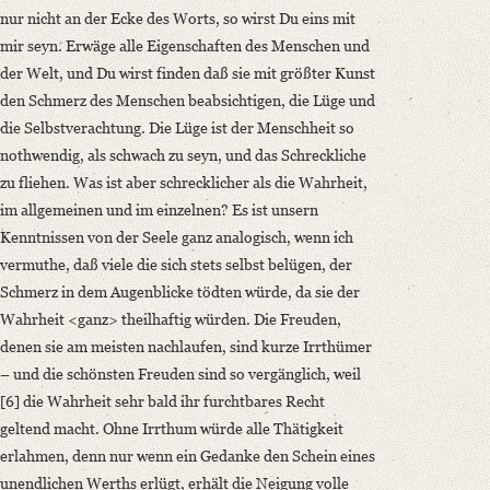
nur nicht an der Ecke des Worts, so wirst Du eins mit
mir seyn. Erwäge alle Eigenschaften des Menschen und
der Welt, und Du wirst finden daß sie mit größter Kunst
den Schmerz des Menschen beabsichtigen, die Lüge und
die Selbstverachtung. Die Lüge ist der Menschheit so
nothwendig, als schwach zu seyn, und das Schreckliche
zu fliehen. Was ist aber schrecklicher als die Wahrheit,
im allgemeinen und im einzelnen? Es ist unsern
Kenntnissen von der Seele ganz analogisch, wenn ich
vermuthe, daß viele die sich stets selbst belügen, der
Schmerz in dem Augenblicke tödten würde, da sie der
Wahrheit <ganz> theilhaftig würden. Die Freuden,
denen sie am meisten nachlaufen, sind kurze Irrthümer
– und die schönsten Freuden sind so vergänglich, weil
[6] die Wahrheit sehr bald ihr furchtbares Recht
geltend macht. Ohne Irrthum würde alle Thätigkeit
erlahmen, denn nur wenn ein Gedanke den Schein eines
unendlichen Werths erlügt, erhält die Neigung volle