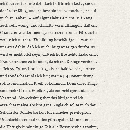
ich über sie fast wie itzt, doch hoffte ich <fast>, sie sei
der Liebe fähig, und ich beschloß zu versuchen, sie auf
mich zu lenken. – Auf Figur sieht sie nicht, auf Rang
auch sehr wenig, und ich hatte Vermuthungen, daß ein
Character wie der meinige sie reizen könne. Fürs erste
wollte ich nur ihre Einbildung beschäftigen – war ich
nur erst dahin, daß ich mich ihr ganz zeigen durfte, so
wird es nicht eitel seyn, daß ich hoffte ächte Liebe einer
Frau verdienen zu können, da ich die Deinige verdient.
– Ich
stellte
mich so heftig, als ich bald wurde, stolzer
und sonderbarer als ich bin; meine [14] Bewundrung
sollte einen hohen Preiß bekommen. Denn diese Dinge
sind mehr für die Eitelkeit, als ein richtiger einfacher
Verstand. Abwechslung that das übrige und ich
erreichte meine Absicht ganz. Zugleich sollte mich der
Schein der Sonderbarkeit für manches privilegiren.
Unentschlossenheit in den günstigsten Momenten, da
die Heftigkeit mir einige Zeit alle Besonnenheit raubte,