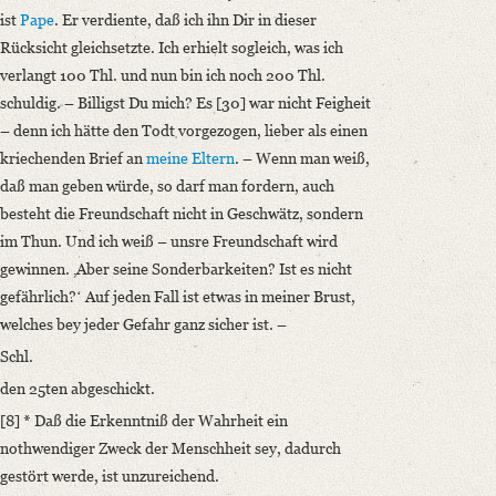
ist
Pape
. Er verdiente, daß ich ihn Dir in dieser
Rücksicht gleichsetzte. Ich erhielt sogleich, was ich
verlangt 100 Thl. und nun bin ich noch 200 Thl.
schuldig. – Billigst Du mich? Es [30] war nicht Feigheit
– denn ich hätte den Todt vorgezogen, lieber als einen
kriechenden Brief an
meine Eltern
. – Wenn man weiß,
daß man geben würde, so darf man fordern, auch
besteht die Freundschaft nicht in Geschwätz, sondern
im Thun. Und ich weiß – unsre Freundschaft wird
gewinnen. ‚Aber seine Sonderbarkeiten? Ist es nicht
gefährlich?ʻ Auf jeden Fall ist etwas in meiner Brust,
welches bey jeder Gefahr ganz sicher ist. –
Schl.
den 25ten abgeschickt.
[8] * Daß die Erkenntniß der Wahrheit ein
nothwendiger Zweck der Menschheit sey, dadurch
gestört werde, ist unzureichend.