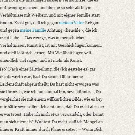
nothwendig machen, und die nie so sehr als beym
Verhältnisse mit Weibern und mit eigner Familie statt
finden. Es ist gut, daß ich gegen
meinen Vater
Religion
und gegen
meine Familie
Achtung <heuchle>, die ich
nicht habe. – Das wenige, was in menschlichen
Verhältnissen Kunst ist, ist mit Geschick lügen können,
und dieß läßt sich lernen. Mit Weißheit lügen will
unendlich viel sagen, und ist mehr als Kunst.
[10] Nach einer Mittheilung, die (ich gestehe es) gar
nichts werth war, hast Du schnell über meine
Leidenschaft abgeurtheilt; Du hast nicht erwogen was
sie für mich, wie ich nun einmal bin, seyn könnte. – Du
vergleichst sie mit einem willkürlichen Bilde, wie es bey
mir hätte seyn sollen. Ich erstaune, daß Du nicht alles
so
erwartetest. Habe ich mich etwa verwandelt, oder kennt
man sich niemals? Wußtest Du nicht, daß ich Mangel an
innerer Kraft immer durch Plane ersetze? – Wenn Dich