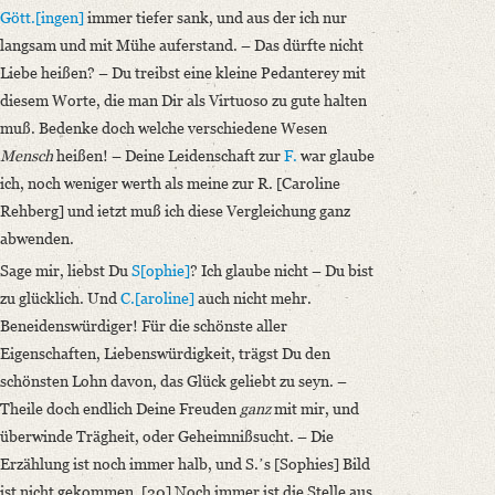
Gött.[ingen]
immer tiefer sank, und aus der ich nur
langsam und mit Mühe auferstand. – Das dürfte nicht
Liebe heißen? – Du treibst eine kleine Pedanterey mit
diesem Worte, die man Dir als Virtuoso zu gute halten
muß. Bedenke doch welche verschiedene Wesen
Mensch
heißen! – Deine Leidenschaft zur
F.
war glaube
ich, noch weniger werth als meine zur R. [Caroline
Rehberg] und ietzt muß ich diese Vergleichung ganz
abwenden.
Sage mir, liebst Du
S[ophie]
? Ich glaube nicht – Du bist
zu glücklich. Und
C.[aroline]
auch nicht mehr.
Beneidenswürdiger! Für die schönste aller
Eigenschaften, Liebenswürdigkeit, trägst Du den
schönsten Lohn davon, das Glück geliebt zu seyn. –
Theile doch endlich Deine Freuden
ganz
mit mir, und
überwinde Trägheit, oder Geheimnißsucht. – Die
Erzählung ist noch immer halb, und S.ʼs [Sophies] Bild
ist nicht gekommen. [20] Noch immer ist die Stelle aus