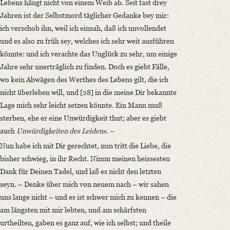
Lebens hängt nicht von einem Weib ab. Seit fast drey
Jahren ist der Selbstmord täglicher Gedanke bey mir:
ich verschob ihn, weil ich einsah, daß ich unvollendet
und es also zu früh sey, welches ich sehr weit ausführen
könnte: und ich verachte das Unglück zu sehr, um einige
Jahre sehr unerträglich zu finden. Doch es giebt Fälle,
wo kein Abwägen des Werthes des Lebens gilt, die ich
nicht überleben will, und [28] in die meine Dir bekannte
Lage mich sehr leicht setzen könnte. Ein Mann muß
sterben, ehe er eine Unwürdigkeit thut; aber es giebt
auch
Unwürdigkeiten des Leidens
. –
Nun habe ich mit Dir gerechtet, nun tritt die Liebe, die
bisher schwieg, in ihr Recht. Nimm meinen heissesten
Dank für Deinen Tadel, und laß es nicht den letzten
seyn. – Denke über mich von neuem nach – wir sahen
uns lange nicht – und es ist schwer mich zu kennen – die
am längsten mit mir lebten, und am schärfsten
urtheilten, gaben es ganz auf, wie ich selbst; und theile