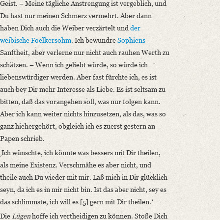
Geist. – Meine tägliche Anstrengung ist vergeblich, und
Du hast nur meinen Schmerz vermehrt. Aber dann
haben Dich auch die Weiber verzärtelt und
der
weibische Foelkersohm
. Ich bewundre
Sophiens
Sanftheit, aber verlerne nur nicht auch rauhen Werth zu
schätzen. – Wenn ich geliebt würde, so würde ich
liebenswürdiger werden. Aber fast fürchte ich, es ist
auch bey Dir mehr Interesse als Liebe. Es ist seltsam zu
bitten, daß das vorangehen soll, was nur folgen kann.
Aber ich kann weiter nichts hinzusetzen, als das, was so
ganz hiehergehört, obgleich ich es zuerst gestern an
Papen schrieb.
‚Ich wünschte, ich könnte was bessers mit Dir theilen,
als meine Existenz. Verschmähe es aber nicht, und
theile auch Du wieder mit mir. Laß mich in Dir glücklich
seyn, da ich es in mir nicht bin. Ist das aber nicht, sey es
das schlimmste, ich will es [5] gern mit Dir theilen.ʻ
Die
Lügen
hoffe ich vertheidigen zu können. Stoße Dich