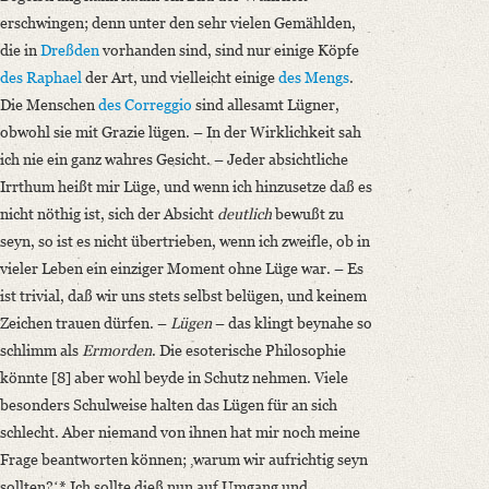
erschwingen; denn unter den sehr vielen Gemählden,
die in
Dreßden
vorhanden sind, sind nur einige Köpfe
des Raphael
der Art, und vielleicht einige
des Mengs
.
Die Menschen
des Correggio
sind allesamt Lügner,
obwohl sie mit Grazie lügen. – In der Wirklichkeit sah
ich nie ein ganz wahres Gesicht. – Jeder absichtliche
Irrthum heißt mir Lüge, und wenn ich hinzusetze daß es
nicht nöthig ist, sich der Absicht
deutlich
bewußt zu
seyn, so ist es nicht übertrieben, wenn ich zweifle, ob in
vieler Leben ein einziger Moment ohne Lüge war. – Es
ist trivial, daß wir uns stets selbst belügen, und keinem
Zeichen trauen dürfen. –
Lügen
– das klingt beynahe so
schlimm als
Ermorden
. Die esoterische Philosophie
könnte [8] aber wohl beyde in Schutz nehmen. Viele
besonders Schulweise halten das Lügen für an sich
schlecht. Aber niemand von ihnen hat mir noch meine
Frage beantworten können; ‚warum wir aufrichtig seyn
sollten?ʻ* Ich sollte dieß nun auf Umgang und