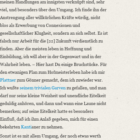
meinen Handlungen am innigsten verknüpft sind, sehr
viel, und besonders über den Umgang. Ich finde ihn der
Anstrengung aller willkürlichen Kräfte würdig, nicht
blos als Erwerbung von Connexionen und
gesellschaftlicher Klugheit, sondern an sich selbst. Es ist
falsch nur Arbeit für die [22] Zukunft verdienstlich zu
finden. Aber die meisten leben in Hoffnung und
Einbildung, ich will aber in der Gegenwart und in der
Wahrheit leben. – Hier hast Du einige Bruchstücke. Für
den etwanigen Plan zum Hofmeisterleben habe ich mir
Plattner
zum Gönner gemacht, dem ich zuwieder war.
Ich wußte
seinem trivialen Garven
zu gefallen, und man
darf nur seine kleine Weisheit und unendliche Eitelkeit
geduldig anhören, und dann und wann eine Laune nicht
bemerken; auf seine Eitelkeit hatte es besonders
Einfluß, daß ich ihm Anlaß gegeben, mich für einen
bekehrten
Kanti
aner zu nehmen.
Sonst ist es mit allem Umgang, der noch etwas werth