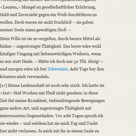
<Launen,> Mangel an gesellschaftlicher Erfahrung,
Geld und Zuversicht gegen ein Weib durchführen zu
wollen. Doch waren sie nicht fruchtloß – sie gaben
meiner Seele einen gewaltigen Stoß. –
Mein Wille ist sie zu vergeßen, durch bessre Mittel als
bisher – angestrengte Thätigkeit. Das beste wäre wohl
häufiger Umgang mit liebenswürdigen Weibern, wenn
es nur statt fände. – Hätte ich doch nur 50 Thl. übrig! –
und morgen wäre ich bey
Schweinitz
. Acht Tage bey ihm
könnten mich verwandeln.
[17] Meine Leidenschaft ist noch sehr stark. Ich hatte sie
<fast> fünf Wochen mit Fleiß nicht gesehen: in diese
Zeit fiel meine Krankheit, tiefeindringende Bewegungen
ganz andrer Art, und angestrengte Thätigkeit mit
interessanten Gegenständen. Vor acht Tagen sprach ich
sie wieder – und seitdem hat sie mich Tag und Nacht
fast nicht verlassen. Ja mich mit ihr in einem Saale zu