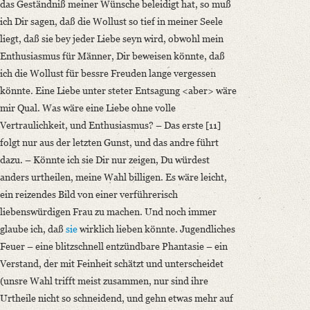
das Geständniß meiner Wünsche beleidigt hat, so muß
ich Dir sagen, daß die Wollust so tief in meiner Seele
liegt, daß sie bey jeder Liebe seyn wird, obwohl mein
Enthusiasmus für Männer, Dir beweisen könnte, daß
ich die Wollust für bessre Freuden lange vergessen
könnte. Eine Liebe unter steter Entsagung <aber> wäre
mir Qual. Was wäre eine Liebe ohne volle
Vertraulichkeit, und Enthusiasmus? – Das erste [11]
folgt nur aus der letzten Gunst, und das andre führt
dazu. – Könnte ich sie Dir nur zeigen, Du würdest
anders urtheilen, meine Wahl billigen. Es wäre leicht,
ein reizendes Bild von einer verführerisch
liebenswürdigen Frau zu machen. Und noch immer
glaube ich, daß
sie
wirklich lieben könnte. Jugendliches
Feuer – eine blitzschnell entzündbare Phantasie – ein
Verstand, der mit Feinheit schätzt und unterscheidet
(unsre Wahl trifft meist zusammen, nur sind ihre
Urtheile nicht so schneidend, und gehn etwas mehr auf