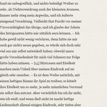
fand sie unbegreiflich, und nichts beleidigt Weiber so
sehr, als Nichterwiedrung auch der kleinsten Avancen.
Immer mehr stieg mein Argwohn, und ich äußerte
einigemal Verachtung. Vielleicht that Furcht vor meiner
Unvorsichtigkeit das übrige, und ich glaube der Schein
des Intriguanten hätte mir nützlich seyn können. – Ich
habe gewiß nicht wenig verlohren, denn hätte sie mir
auch gar nichts neues gegeben, so würde sich doch sehr
viel aus mir selbst entwickelt haben: obwohl unsre
große Verschiedenheit für mich viel Schmerz zur Folge
hätte haben müssen. – [15] Mistrauen und Eitelkeit
machen mein Unheil über meinen Eindruck auf sie
gleich sehr unsicher. – Es ist dem Weibe natürlich, mit
einem heftigen Manne ihr Spiel zu treiben; es kitzelt
ihre Eitelkeit um so mehr, je mehr männlichen Verstand
sie selbst ihm zutraut. Aber verächtlich bin ich ihr nicht,
wie ich weiß; und wenn dieß nicht ist macht heftige
Leidenschaft allemal einigen Eindruck, sehr tiefen aber