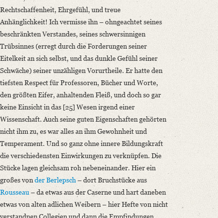
Rechtschaffenheit, Ehrgefühl, und treue
Anhänglichkeit! Ich vermisse ihn – ohngeachtet seines
beschränkten Verstandes, seines schwersinnigen
Trübsinnes (erregt durch die Forderungen seiner
Eitelkeit an sich selbst, und das dunkle Gefühl seiner
Schwäche) seiner unzähligen Vorurtheile. Er hatte den
tiefsten Respect für Professoren, Bücher und Worte,
den größten Eifer, anhaltenden Fleiß, und doch so gar
keine Einsicht in das [25] Wesen irgend einer
Wissenschaft. Auch seine guten Eigenschaften gehörten
nicht ihm zu, es war alles an ihm Gewohnheit und
Temperament. Und so ganz ohne innere Bildungskraft
die verschiedensten Einwirkungen zu verknüpfen. Die
Stücke lagen gleichsam roh nebeneinander. Hier ein
großes von
der Berlepsch
– dort Bruchstücke aus
Rousseau
– da etwas aus der Caserne und hart daneben
etwas von alten adlichen Weibern – hier Hefte von nicht
verstandnen Collegien und dann die Empfindungen