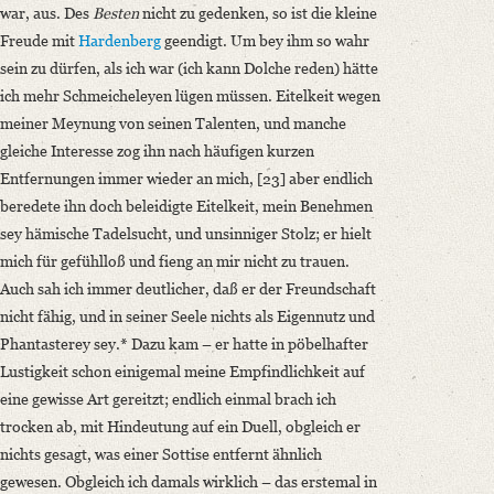
war, aus. Des
Besten
nicht zu gedenken, so ist die kleine
Freude mit
Hardenberg
geendigt. Um bey ihm so wahr
sein zu dürfen, als ich war (ich kann Dolche reden) hätte
ich mehr Schmeicheleyen lügen müssen. Eitelkeit wegen
meiner Meynung von seinen Talenten, und manche
gleiche Interesse zog ihn nach häufigen kurzen
Entfernungen immer wieder an mich, [23] aber endlich
beredete ihn doch beleidigte Eitelkeit, mein Benehmen
sey hämische Tadelsucht, und unsinniger Stolz; er hielt
mich für gefühlloß und fieng an mir nicht zu trauen.
Auch sah ich immer deutlicher, daß er der Freundschaft
nicht fähig, und in seiner Seele nichts als Eigennutz und
Phantasterey sey.* Dazu kam – er hatte in pöbelhafter
Lustigkeit schon einigemal meine Empfindlichkeit auf
eine gewisse Art gereitzt; endlich einmal brach ich
trocken ab, mit Hindeutung auf ein Duell, obgleich er
nichts gesagt, was einer Sottise entfernt ähnlich
gewesen. Obgleich ich damals wirklich – das erstemal in