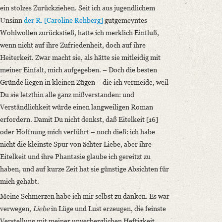
ein stolzes Zurückziehen. Seit ich aus jugendlichem
Unsinn
der R. [Caroline Rehberg]
gutgemeyntes
Wohlwollen zurückstieß, hatte ich merklich Einfluß,
wenn nicht auf ihre Zufriedenheit, doch auf ihre
Heiterkeit. Zwar macht sie, als hätte sie mitleidig mit
meiner Einfalt, mich aufgegeben. – Doch die besten
Gründe liegen in kleinen Zügen – die ich vermeide, weil
Du sie letzthin alle ganz mißverstanden: und
Verständlichkeit würde einen langweiligen Roman
erfordern. Damit Du nicht denkst, daß Eitelkeit [16]
oder Hoffnung mich verführt – noch dieß: ich habe
nicht die kleinste Spur von ächter Liebe, aber ihre
Eitelkeit und ihre Phantasie glaube ich gereitzt zu
haben, und auf kurze Zeit hat sie günstige Absichten für
mich gehabt.
Meine Schmerzen habe ich mir selbst zu danken. Es war
verwegen,
Liebe
in Lüge und Lust erzeugen, die feinste
Verstellung mit meiner unverberglichen Heftigkeit,