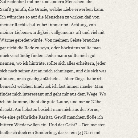
Zufriedenheit mit mir und andern Menschen, die
Sanft[3]muth, die Grazie, welche Liebe erwerben kann.
Ich wünschte so auf die Menschen zu wirken daß von
meiner Rechtschaffenheit immer mit Achtung, von
meiner Liebenswürdigkeit <allgemein> oft und viel mit
Wärme geredet würde. Von meinem Geiste brauchte
gar nicht die Rede zu seyn, oder höchstens sollte man
mich verständig finden. Jedermann sollte mich gut
nennen, wo ich hinträte, sollte sich alles erheitern, jeder
sich nach seiner Art an mich schmiegen, und die sich was
dünken, mich gnädig anlächeln. – Aber längst habe ich
bemerkt welchen Eindruck ich fast immer mache. Man
findet mich interessant und geht mir aus dem Wege. Wo
ich hinkomme, flieht die gute Laune, und meine Nähe
drückt. Am liebsten besieht man mich aus der Ferne,
wie eine gefährliche Rarität. Gewiß manchem flöße ich
bittern Wiederwillen ein. Und der Geist? – Den meisten
heiße ich doch ein Sonderling, das ist ein [4] Narr mit