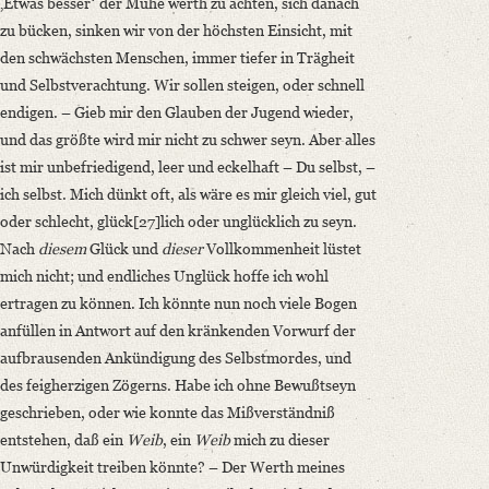
‚Etwas besserʻ der Mühe werth zu achten, sich danach
zu bücken, sinken wir von der höchsten Einsicht, mit
den schwächsten Menschen, immer tiefer in Trägheit
und Selbstverachtung. Wir sollen steigen, oder schnell
endigen. – Gieb mir den Glauben der Jugend wieder,
und das größte wird mir nicht zu schwer seyn. Aber alles
ist mir unbefriedigend, leer und eckelhaft – Du selbst, –
ich selbst. Mich dünkt oft, als wäre es mir gleich viel, gut
oder schlecht, glück[27]lich oder unglücklich zu seyn.
Nach
diesem
Glück und
dieser
Vollkommenheit lüstet
mich nicht; und endliches Unglück hoffe ich wohl
ertragen zu können. Ich könnte nun noch viele Bogen
anfüllen in Antwort auf den kränkenden Vorwurf der
aufbrausenden Ankündigung des Selbstmordes, und
des feigherzigen Zögerns. Habe ich ohne Bewußtseyn
geschrieben, oder wie konnte das Mißverständniß
entstehen, daß ein
Weib
, ein
Weib
mich zu dieser
Unwürdigkeit treiben könnte? – Der Werth meines