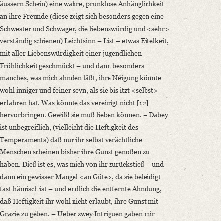
äussern Schein) eine wahre, prunklose Anhänglichkeit
an ihre Freunde (diese zeigt sich besonders gegen eine
Schwester und Schwager, die liebenswürdig und <sehr>
verständig schienen) Leichtsinn – List – etwas Eitelkeit,
mit aller Liebenswürdigkeit einer jugendlichen
Fröhlichkeit geschmückt – und dann besonders
manches, was mich ahnden läßt, ihre Neigung könnte
wohl inniger und feiner seyn, als sie bis itzt <selbst>
erfahren hat. Was könnte das vereinigt nicht [12]
hervorbringen. Gewiß! sie muß lieben können. – Dabey
ist unbegreiflich, (vielleicht die Heftigkeit des
Temperaments) daß nur ihr selbst verächtliche
Menschen scheinen bisher ihre Gunst genoßen zu
haben. Dieß ist es, was mich von ihr zurückstieß – und
dann ein gewisser Mangel <an Güte>, da sie beleidigt
fast hämisch ist – und endlich die entfernte Ahndung,
daß Heftigkeit ihr wohl nicht erlaubt, ihre Gunst mit
Grazie zu geben. – Ueber zwey Intriguen gaben mir