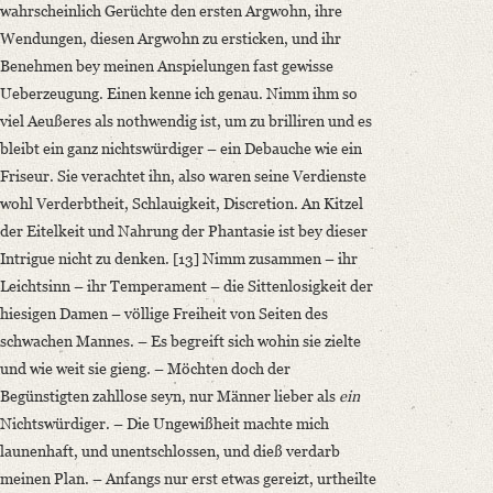
wahrscheinlich Gerüchte den ersten Argwohn, ihre
Wendungen, diesen Argwohn zu ersticken, und ihr
Benehmen bey meinen Anspielungen fast gewisse
Ueberzeugung. Einen kenne ich genau. Nimm ihm so
viel Aeußeres als nothwendig ist, um zu brilliren und es
bleibt ein ganz nichtswürdiger – ein Debauche wie ein
Friseur. Sie verachtet ihn, also waren seine Verdienste
wohl Verderbtheit, Schlauigkeit, Discretion. An Kitzel
der Eitelkeit und Nahrung der Phantasie ist bey dieser
Intrigue nicht zu denken. [13] Nimm zusammen – ihr
Leichtsinn – ihr Temperament – die Sittenlosigkeit der
hiesigen Damen – völlige Freiheit von Seiten des
schwachen Mannes. – Es begreift sich wohin sie zielte
und wie weit sie gieng. – Möchten doch der
Begünstigten zahllose seyn, nur Männer lieber als
ein
Nichtswürdiger. – Die Ungewißheit machte mich
launenhaft, und unentschlossen, und dieß verdarb
meinen Plan. – Anfangs nur erst etwas gereizt, urtheilte