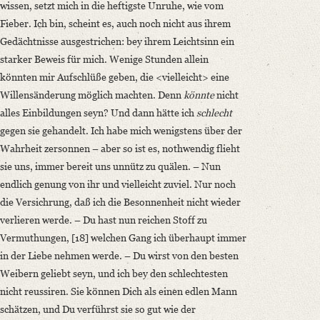
wissen, setzt mich in die heftigste Unruhe, wie vom
Fieber. Ich bin, scheint es, auch noch nicht aus ihrem
Gedächtnisse ausgestrichen: bey ihrem Leichtsinn ein
starker Beweis für mich. Wenige Stunden allein
könnten mir Aufschlüße geben, die <vielleicht> eine
Willensänderung möglich machten. Denn
könnte
nicht
alles Einbildungen seyn? Und dann hätte ich
schlecht
gegen sie gehandelt. Ich habe mich wenigstens über der
Wahrheit zersonnen – aber so ist es, nothwendig flieht
sie uns, immer bereit uns unnütz zu quälen. – Nun
endlich genung von ihr und vielleicht zuviel. Nur noch
die Versichrung, daß ich die Besonnenheit nicht wieder
verlieren werde. – Du hast nun reichen Stoff zu
Vermuthungen, [18] welchen Gang ich überhaupt immer
in der Liebe nehmen werde. – Du wirst von den besten
Weibern geliebt seyn, und ich bey den schlechtesten
nicht reussiren. Sie können Dich als einen edlen Mann
schätzen, und Du verführst sie so gut wie der