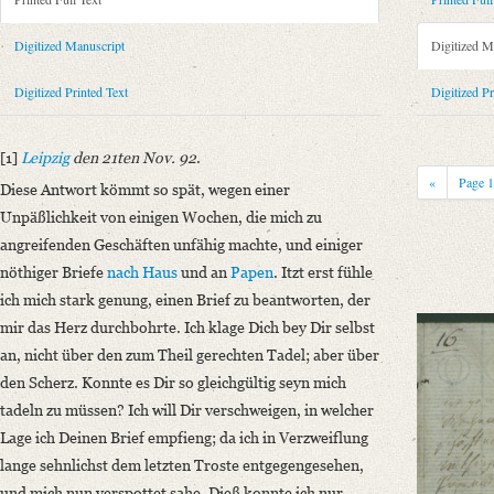
Metadata Concerning Header
Sender: Friedrich von Schlegel
Digitized Manuscript
Digitized M
Recipient: August Wilhelm von Schlegel
Place of Dispatch: Leipzig
GND
Digitized Printed Text
Digitized Pr
Place of Destination: Unknown
Date: 21.11.1792 bis 25.11.1792
[1]
Leipzig
den 21ten Nov. 92
.
Printed Text
«
Page
Diese Antwort kömmt so spät, wegen einer
Bibliography: Kritische Friedrich-Schlegel-Ausgabe. Bd. 23. Dritte Ab
Unpäßlichkeit von einigen Wochen, die mich zu
romantischen Schule (15. September 1788 ‒ 15. Juli 1797). Mit Einleit
angreifenden Geschäften unfähig machte, und einiger
Incipit: „[1] Leipzig den 21ten Nov. 92.
nöthiger Briefe
nach Haus
und an
Papen
. Itzt erst fühle
Diese Antwort kömmt so spät, wegen einer Unpäßlichkeit von einigen W
ich mich stark genung, einen Brief zu beantworten, der
mir das Herz durchbohrte. Ich klage Dich bey Dir selbst
Manuscript
an, nicht über den zum Theil gerechten Tadel; aber über
Provider: Dresden, Sächsische Landesbibliothek - Staats- und Universitä
den Scherz. Konnte es Dir so gleichgültig seyn mich
OAI Id: DE-1a-34186
tadeln zu müssen? Ich will Dir verschweigen, in welcher
Classification Number: Mscr.Dresd.e.90,XIX,Bd.24.a,Nr.17
Lage ich Deinen Brief empfieng; da ich in Verzweiflung
Number of Pages: 30 S. auf Doppelbl., hs. m. U.
lange sehnlichst dem letzten Troste entgegengesehen,
Format: 16 x 10,2 cm
und mich nun verspottet sahe. Dieß konnte ich nur