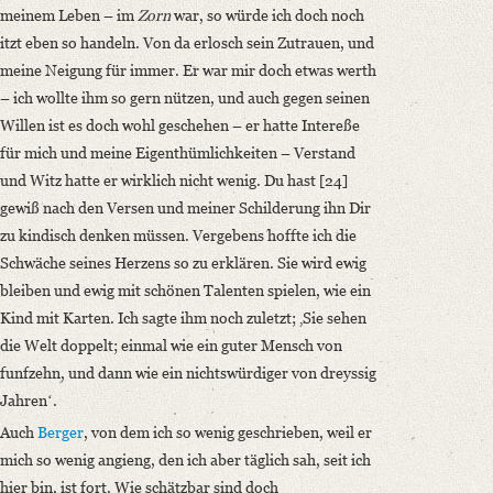
meinem Leben – im
Zorn
war, so würde ich doch noch
itzt eben so handeln. Von da erlosch sein Zutrauen, und
meine Neigung für immer. Er war mir doch etwas werth
– ich wollte ihm so gern nützen, und auch gegen seinen
Willen ist es doch wohl geschehen – er hatte Intereße
für mich und meine Eigenthümlichkeiten – Verstand
und Witz hatte er wirklich nicht wenig. Du hast [24]
gewiß nach den Versen und meiner Schilderung ihn Dir
zu kindisch denken müssen. Vergebens hoffte ich die
Schwäche seines Herzens so zu erklären. Sie wird ewig
bleiben und ewig mit schönen Talenten spielen, wie ein
Kind mit Karten. Ich sagte ihm noch zuletzt; ‚Sie sehen
die Welt doppelt; einmal wie ein guter Mensch von
funfzehn, und dann wie ein nichtswürdiger von dreyssig
Jahrenʻ.
Auch
Berger
, von dem ich so wenig geschrieben, weil er
mich so wenig angieng, den ich aber täglich sah, seit ich
hier bin, ist fort. Wie schätzbar sind doch