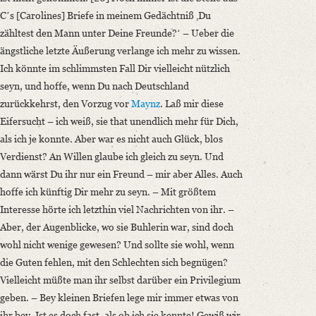
Cʼs [Carolines] Briefe in meinem Gedächtniß ‚Du
zähltest den Mann unter Deine Freunde?ʻ – Ueber die
ängstliche letzte Äußerung verlange ich mehr zu wissen.
Ich könnte im schlimmsten Fall Dir vielleicht nützlich
seyn, und hoffe, wenn Du nach Deutschland
zurückkehrst, den Vorzug vor
Maynz
. Laß mir diese
Eifersucht – ich weiß, sie that unendlich mehr für Dich,
als ich je konnte. Aber war es nicht auch Glück, blos
Verdienst? An Willen glaube ich gleich zu seyn. Und
dann wärst Du ihr nur ein Freund – mir aber Alles. Auch
hoffe ich künftig Dir mehr zu seyn. – Mit größtem
Interesse hörte ich letzthin viel Nachrichten von ihr. –
Aber, der Augenblicke, wo sie Buhlerin war, sind doch
wohl nicht wenige gewesen? Und sollte sie wohl, wenn
die Guten fehlen, mit den Schlechten sich begnügen?
Vielleicht müßte man ihr selbst darüber ein Privilegium
geben. – Bey kleinen Briefen lege mir immer etwas von
ihr bey. Ist es doch fast, als ob ich sie kennte! Gewiß wir