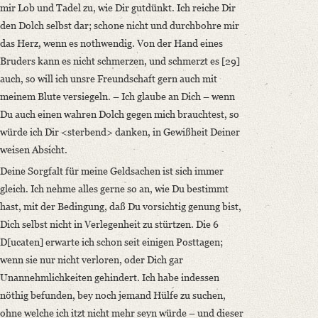
mir Lob und Tadel zu, wie Dir gutdünkt. Ich reiche Dir
den Dolch selbst dar; schone nicht und durchbohre mir
das Herz, wenn es nothwendig. Von der Hand eines
Bruders kann es nicht schmerzen, und schmerzt es [29]
auch, so will ich unsre Freundschaft gern auch mit
meinem Blute versiegeln. – Ich glaube an Dich – wenn
Du auch einen wahren Dolch gegen mich brauchtest, so
würde ich Dir <sterbend> danken, in Gewißheit Deiner
weisen Absicht.
Deine Sorgfalt für meine Geldsachen ist sich immer
gleich. Ich nehme alles gerne so an, wie Du bestimmt
hast, mit der Bedingung, daß Du vorsichtig genung bist,
Dich selbst nicht in Verlegenheit zu stürtzen. Die 6
D[ucaten] erwarte ich schon seit einigen Posttagen;
wenn sie nur nicht verloren, oder Dich gar
Unannehmlichkeiten gehindert. Ich habe indessen
nöthig befunden, bey noch jemand Hülfe zu suchen,
ohne welche ich itzt nicht mehr seyn würde – und dieser