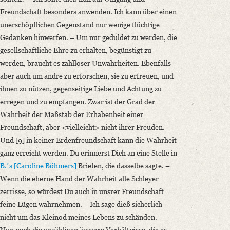
Freundschaft besonders anwenden. Ich kann über einen
unerschöpflichen Gegenstand nur wenige flüchtige
Gedanken hinwerfen. – Um nur geduldet zu werden, die
gesellschaftliche Ehre zu erhalten, begünstigt zu
werden, braucht es zahlloser Unwahrheiten. Ebenfalls
aber auch um andre zu erforschen, sie zu erfreuen, und
ihnen zu nützen, gegenseitige Liebe und Achtung zu
erregen und zu empfangen. Zwar ist der Grad der
Wahrheit der Maßstab der Erhabenheit einer
Freundschaft, aber <vielleicht> nicht ihrer Freuden. –
Und [9] in keiner Erdenfreundschaft kann die Wahrheit
ganz erreicht werden. Du erinnerst Dich an eine Stelle in
B.ʼs [Caroline Böhmers]
Briefen, die dasselbe sagte. –
Wenn die eherne Hand der Wahrheit alle Schleyer
zerrisse, so würdest Du auch in unsrer Freundschaft
feine Lügen wahrnehmen. – Ich sage dieß sicherlich
nicht um das Kleinod meines Lebens zu schänden. –
Nun noch die unzähligen äussern Verhältnisse, die es