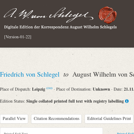
[Version-01-22]
to
Friedrich von Schlegel
August Wilhelm von Sc
Leipzig
Unknown
21.11
Place of Dispatch:
· Place of Destination:
· Date:
GND
Single collated printed full text with registry labelling
Edition Status:
Parallel View
Citation Recommendations
Editorial Guidelines Print
Printed Full Text
Printed Full