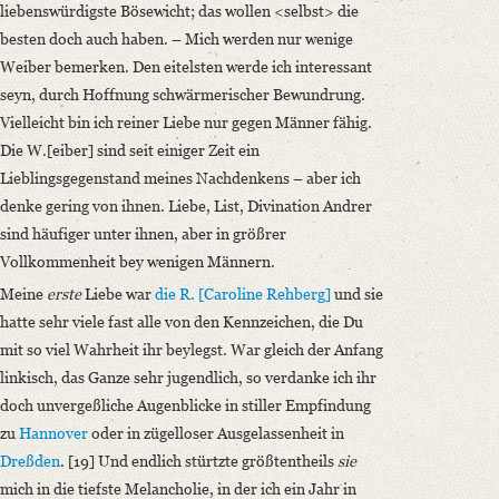
liebenswürdigste Bösewicht; das wollen <selbst> die
besten doch auch haben. – Mich werden nur wenige
Weiber bemerken. Den eitelsten werde ich interessant
seyn, durch Hoffnung schwärmerischer Bewundrung.
Vielleicht bin ich reiner Liebe nur gegen Männer fähig.
Die W.[eiber] sind seit einiger Zeit ein
Lieblingsgegenstand meines Nachdenkens – aber ich
denke gering von ihnen. Liebe, List, Divination Andrer
sind häufiger unter ihnen, aber in größrer
Vollkommenheit bey wenigen Männern.
Meine
erste
Liebe war
die R. [Caroline Rehberg]
und sie
hatte sehr viele fast alle von den Kennzeichen, die Du
mit so viel Wahrheit ihr beylegst. War gleich der Anfang
linkisch, das Ganze sehr jugendlich, so verdanke ich ihr
doch unvergeßliche Augenblicke in stiller Empfindung
zu
Hannover
oder in zügelloser Ausgelassenheit in
Dreßden
. [19] Und endlich stürtzte größtentheils
sie
mich in die tiefste Melancholie, in der ich ein Jahr in