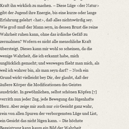
Kraft ihn wirklich zu machen. – Diese Lüge <der Natur>
gibt der Jugend ihre Energie, bis eine kurze oder lange
Erfahrung gelehrt <hat>, daß alles nichtswürdig sey.
Wie groß muß der Mann seyn, in dessen Brust die reine
Wahrheit ruhen kann, ohne das irdische Gefäß zu
zermalmen? Wofern es nicht alle menschliche Kraft
übersteigt. Dieses kann mir wohl so scheinen, da die
wenige Wahrheit, die ich erkannt habe, mich
unglücklich gemacht; und weswegen flieht man mich, als
weil ich wahrer bin, als man seyn darf? – Noch ein
Grund wirkt vielleicht bey Dir, der glaubt, daß der
äußere Körper die Modificationen des Geistes
ausdrückt. In gewöhnlichen, selbst schönen Köpfen [7]
verräth nun jeder Zug, jede Bewegung das lügenhafte
Herz. Aber zeige mir auch nur
ein
Gesicht ganz wahr,
rein von allen Spuren der verborgensten Lüge und List,
ein Gesicht das nicht lügen kann. – Die höchste
Begeistrung kann kaum ein Bild der Wahrheit