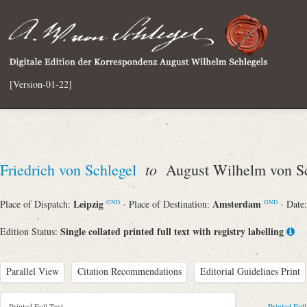
[Version-01-22]
to
Friedrich von Schlegel
August Wilhelm von Sc
Leipzig
Amsterdam
Place of Dispatch:
· Place of Destination:
· Date
GND
GND
Single collated printed full text with registry labelling
Edition Status:
Parallel View
Citation Recommendations
Editorial Guidelines Print
Printed Full Text
Printed Full