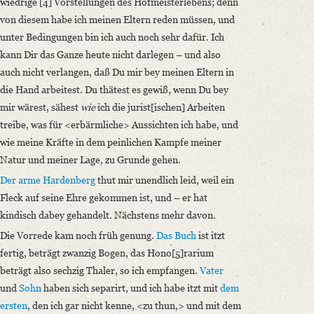
wiedrige [4] Vorstellungen des Hofmeisterlebens; denn
von diesem habe ich meinen Eltern reden müssen, und
unter Bedingungen bin ich auch noch sehr dafür. Ich
kann Dir das Ganze heute nicht darlegen – und also
auch nicht verlangen, daß Du mir bey meinen Eltern in
die Hand arbeitest. Du thätest es gewiß, wenn Du bey
mir wärest, sähest
wie
ich die jurist[ischen] Arbeiten
treibe, was für <erbärmliche> Aussichten ich habe, und
wie meine Kräfte in dem peinlichen Kampfe meiner
Natur und meiner Lage, zu Grunde gehen.
Der arme Hardenberg
thut mir unendlich leid, weil ein
Fleck auf seine Ehre gekommen ist, und – er hat
kindisch dabey gehandelt. Nächstens mehr davon.
Die Vorrede kam noch früh genung.
Das Buch
ist itzt
fertig, beträgt zwanzig Bogen, das Hono[5]rarium
beträgt also sechzig Thaler, so ich empfangen.
Vater
und
Sohn
haben sich separirt, und ich habe itzt mit
dem
ersten
, den ich gar nicht kenne, <zu thun,> und mit dem