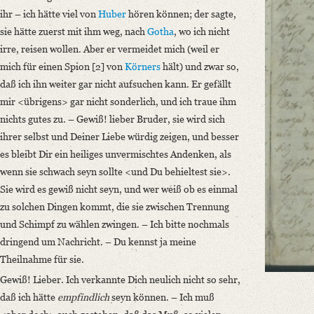
German
ihr – ich hätte viel von
Huber
hören können; der sagte,
sie hätte zuerst mit ihm weg, nach
Gotha
, wo ich nicht
irre, reisen wollen. Aber er vermeidet mich (weil er
mich für einen Spion [2] von
Körners
hält) und zwar so,
daß ich ihn weiter gar nicht aufsuchen kann. Er gefällt
mir <übrigens> gar nicht sonderlich, und ich traue ihm
nichts gutes zu. –
Gewiß! lieber Bruder, sie wird sich
ihrer selbst und Deiner Liebe würdig zeigen
, und besser
es bleibt Dir ein heiliges unvermischtes Andenken, als
wenn sie schwach seyn sollte <und Du behieltest sie>.
Sie wird es gewiß nicht seyn, und wer weiß ob es einmal
zu solchen Dingen kommt, die sie zwischen Trennung
und Schimpf zu wählen zwingen. – Ich bitte nochmals
dringend um Nachricht. – Du kennst ja meine
Theilnahme für sie.
Gewiß! Lieber. Ich verkannte Dich neulich nicht so sehr,
daß ich hätte
empfindlich
seyn können. – Ich muß