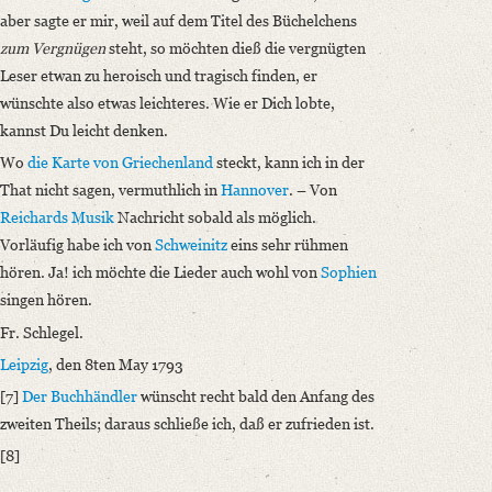
aber sagte er mir, weil auf dem Titel des Büchelchens
zum Vergnügen
steht, so möchten dieß die vergnügten
Leser etwan zu heroisch und tragisch finden, er
wünschte also etwas leichteres. Wie er Dich lobte,
kannst Du leicht denken.
Wo
die Karte von Griechenland
steckt, kann ich in der
That nicht sagen, vermuthlich in
Hannover
. – Von
Reichards
Musik
Nachricht sobald als möglich.
Vorläufig habe ich von
Schweinitz
eins sehr rühmen
hören. Ja! ich möchte die Lieder auch wohl von
Sophien
singen hören.
Fr. Schlegel.
Leipzig
, den 8ten May 1793
[7]
Der Buchhändler
wünscht recht bald den Anfang des
zweiten Theils; daraus schließe ich, daß er zufrieden ist.
[8]