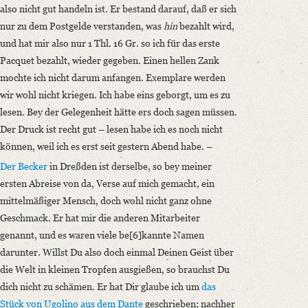
also nicht gut handeln ist. Er bestand darauf, daß er sich
nur zu dem Postgelde verstanden, was
hin
bezahlt wird,
und hat mir also nur 1 Thl. 16 Gr. so ich für das erste
Pacquet bezahlt, wieder gegeben. Einen hellen Zank
mochte ich nicht darum anfangen. Exemplare werden
wir wohl nicht kriegen. Ich habe eins geborgt, um es zu
lesen. Bey der Gelegenheit hätte ers doch sagen müssen.
Der Druck ist recht gut – lesen habe ich es noch nicht
können, weil ich es erst seit gestern Abend habe. –
Der Becker
in Dreßden ist derselbe, so bey meiner
ersten Abreise von da, Verse auf mich gemacht, ein
mittelmäßiger Mensch, doch wohl nicht ganz ohne
Geschmack. Er hat mir die anderen Mitarbeiter
genannt, und es waren viele be[6]kannte Namen
darunter. Willst Du also doch einmal Deinen Geist über
die Welt in kleinen Tropfen ausgießen, so brauchst Du
dich nicht zu schämen. Er hat Dir glaube ich um
das
Stück von Ugolino
aus
dem
Dante
geschrieben; nachher