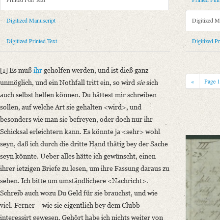
Metadata Concerning Header
Sender: Friedrich von Schlegel
Digitized Manuscript
Digitized M
Recipient: August Wilhelm von Schlegel
Place of Dispatch: Leipzig
GND
Digitized Printed Text
Digitized Pr
Place of Destination: Amsterdam
GND
Date: 08.05.1793
[1] Es muß
ihr
geholfen werden, und ist dieß ganz
Printed Text
«
Page
unmöglich, und ein Nothfall tritt ein, so wird
sie
sich
Bibliography: Kritische Friedrich-Schlegel-Ausgabe. Bd. 23. Dritte Ab
auch selbst helfen können. Du hättest mir schreiben
romantischen Schule (15. September 1788 ‒ 15. Juli 1797). Mit Einleit
sollen, auf welche Art sie gehalten <wird>, und
Incipit: „[1] Es muß ihr geholfen werden, und ist dieß ganz unmöglich, un
besonders wie man sie befreyen, oder doch nur ihr
Schicksal erleichtern kann. Es könnte ja <sehr> wohl
Manuscript
seyn, daß ich durch die dritte Hand thätig bey der Sache
Provider: Dresden, Sächsische Landesbibliothek - Staats- und Universitä
seyn könnte. Ueber alles hätte ich gewünscht, einen
OAI Id: DE-1a-34186
ihrer ietzigen Briefe zu lesen, um ihre Fassung daraus zu
Classification Number: Mscr.Dresd.e.90,XIX,Bd.24.a,Nr.24
sehen. Ich bitte um umständlichere <Nachricht>.
Number of Pages: 7S. auf Doppelbl., hs. m. U.
Schreib auch wozu Du Geld für sie brauchst, und wie
Format: 19,2 x 11,4 cm
viel. Ferner – wie sie eigentlich bey dem Clubb
Language
interessirt gewesen. Gehört habe ich nichts weiter von