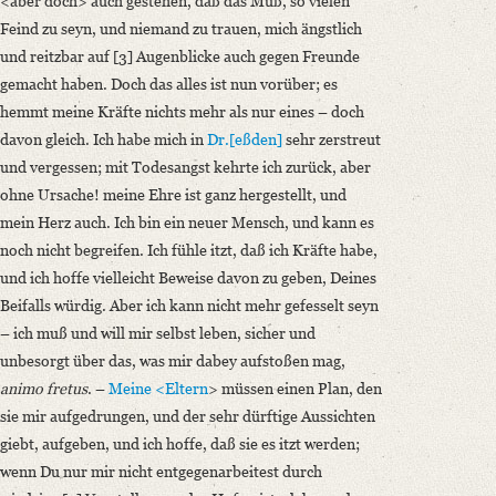
<aber doch> auch gestehen, daß das Muß, so vielen
Feind zu seyn, und niemand zu trauen, mich ängstlich
und reitzbar auf [3] Augenblicke auch gegen Freunde
gemacht haben. Doch das alles ist nun vorüber; es
hemmt meine Kräfte nichts mehr als nur eines – doch
davon gleich. Ich habe mich in
Dr.[eßden]
sehr zerstreut
und vergessen; mit Todesangst kehrte ich zurück, aber
ohne Ursache! meine Ehre ist ganz hergestellt, und
mein Herz auch. Ich bin ein neuer Mensch, und kann es
noch nicht begreifen. Ich fühle itzt, daß ich Kräfte habe,
und ich hoffe vielleicht Beweise davon zu geben, Deines
Beifalls würdig. Aber ich kann nicht mehr gefesselt seyn
– ich muß und will mir selbst leben, sicher und
unbesorgt über das, was mir dabey aufstoßen mag,
animo fretus
. –
Meine <Eltern
> müssen einen Plan, den
sie mir aufgedrungen, und der sehr dürftige Aussichten
giebt, aufgeben, und ich hoffe, daß sie es itzt werden;
wenn Du nur mir nicht entgegenarbeitest durch