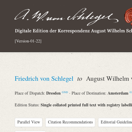
[Version-01-22]
to
Friedrich von Schlegel
August Wilhelm v
Dresden
Amsterdam
Place of Dispatch:
· Place of Destination:
GND
G
Single collated printed full text with registry labell
Edition Status:
Parallel View
Citation Recommendations
Editorial Guidelin