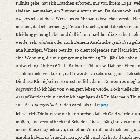
Pillnitz gehe, hat sich Lottchen erboten, mir von ihrem Logis, we
alsdann leer stehet, ein Zimmer einzuräumen. Du siehst wohl selb
wie viel
ich auf diese Weise bis zu Michaelis brauchen werde. Noc
merken, daß ich keinen [3] Friseur brauche, und daß ich vors ers
Kleidung genung habe, und daß ich mir nachher die Freiheit ne
werde, sehr
einfach
oder nach Deinem Ausdrucke
cynisch
zu geh
nun künftigen Winter betrifft, so dient folgendes zur Nachricht.
eine Wohnung, die mir gut genung ist für 25 Thl. jährlich haben,
Aufwartung jährlich 6 Thl., Balbier 4 Thl. u.s.w. Daß mir Eßen u
Trinken nicht viel kostet, dafür werde ich schon sorgen. – Ich sc
Dir diese Kleinigkeiten so umständlich, damit Du wenn es möglich
begreifst
daß ich hier von Wenigem leben werde. Doch vielleicht
darauf
Verzicht thun, und mich begnügen daß Du hier mein Thun
eine Art
unbegreiflich
finden wirst, als in
Leipzig
.
Ich schrieb Dir kurz vor meiner Abreise, daß ich Geld würde au
müßen, und vermuthlich mit Schaden. Dieses hängt so zusammen
meine Reise möglich seyn, und ohne Verdruß, und nicht ein gar z
Ansehn haben, so brauchte ich 150 Thl., und ich hatte damals no