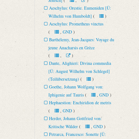
Jenisch]
(
,
)
Aeschylus: Orestie. Eumeniden [Ü:
Wilhelm von Humboldt]
(
)
Aeschylus: Prometheus vinctus
(
,
GND
)
Barthélemy, Jean-Jacques: Voyage du
jeune Anacharsis en Grèce
(
,
)
Dante, Alighieri: Divina commedia
[Ü: August Wilhelm von Schlegel]
(Teilübersetzung)
(
)
Goethe, Johann Wolfgang von:
Iphigenie auf Tauris
(
,
GND
)
Hephaestion: Enchiridion de metris
(
,
GND
)
Herder, Johann Gottfried von:
Kritische Wälder
(
,
GND
)
Petrarca, Francesco: Sonette [Ü: