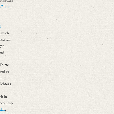
it seines
 Plato
ß
, mich
gkeiten;
gen
igt
 bitte
eil es
. –
ichters
ch in
so plump
dar
,