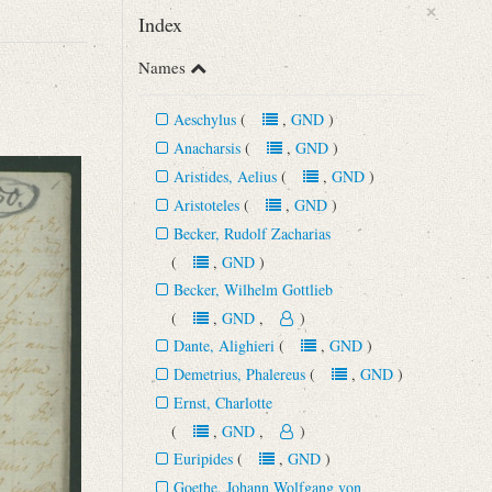
×
Index
Names
Aeschylus
(
,
GND
)
Anacharsis
(
,
GND
)
Aristides, Aelius
(
,
GND
)
Aristoteles
(
,
GND
)
Becker, Rudolf Zacharias
Begründung der romantischen Schule (15. September 1788 ‒ 15. Juli
(
,
GND
)
Becker, Wilhelm Gottlieb
(
,
GND
,
)
Dante, Alighieri
(
,
GND
)
Demetrius, Phalereus
(
,
GND
)
Ernst, Charlotte
(
,
GND
,
)
Euripides
(
,
GND
)
Goethe, Johann Wolfgang von