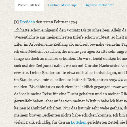
Metadata Concerning Header
Printed Full Text
Digitized Manuscript
Digitized Printed Text
Sender: Friedrich von Schlegel
Recipient: August Wilhelm von Schlegel
[1]
Dreßden
den 27ten Februar 1794.
Place of Dispatch: Dresden
GND
Ich hatte schon einigemal den Vorsatz Dir zu schreiben. Allein d
Place of Destination: Amsterdam
GND
Wesentlichste aus meinem lezten Briefe schon wußtest, so hielt 
Date: 27.02.1794
Eifer im Arbeiten eine Zeitlang ab; und seit beynahe vierzehn T
Notations: Empfangsort erschlossen.
ich eine Medicin brauchen, die meine geistigen Kräfte sehr angrei
fange ich doch an mich zu erhohlen. Du wirst leicht denken könn
Printed Text
sich iezt der Zeitpunkt nahet, wo ich mit Unruhe Nachrichten vo
Bibliography: Kritische Friedrich-Schlegel-Ausgabe. Bd. 23. D
erwarte. Lieber Bruder, sollte etwa noch alles fehlschlagen, und 
1797). Mit Einleitung und Kommentar hg. v. Ernst Behler u.a.
im Stande seyn, mir zu helfen, so bitte ich Dich, mir es
sogleich
z
Incipit: „[1] Dreßden den 27ten Februar 1794.
melden. Bis dahin ist es noch ziemlich leidlich gegangen: zwar wei
Ich hatte schon einigemal den Vorsatz Dir zu schreiben. Allein
daß viele meine Reise für eine Flucht gehalten und an meiner R
Manuscript
gezweifelt haben; aber außer von meiner Wirthin habe ich hier 
Provider: Dresden, Sächsische Landesbibliothek - Staats- und U
keinen Mahnbrief erhalten. Nur das hat mir sehr wehe gethan, d
OAI Id: DE-1a-34186
meinem braven Bedienten nichts habe schicken können. Ich bin 
Classification Number: Mscr.Dresd.e.90,XIX,Bd.24.a,Nr.50
vielen Dank schuldig, für den an
Lottchen
gerichteten Zettel; sie 
Number of Pages: 11 S. auf Doppelbl., hs.