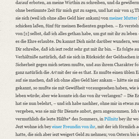
darauf erboten, an meine Wirthin zu schreiben, und da gewißer
Format: 19,1 x 11,9 cm
ohne bestimmte Zeit für mich gut zu sagen, und hat mir von 15 Th
sie sich (weil ich ohne alles Geld hier ankam) von
meiner Mutter
Language
schicken laßen, fünf für meinen Bedienten gegeben. – Es versteht
German
von [2] selbst, daß ich alles gethan habe, um gut mit ihr zu leben 
es die Ehre erlaubte. Du kannst Dich nicht darüber wundern, we
Dir schreibe, daß ich iezt recht sehr gut mit ihr bin. – Es folgte a
Verhältniße natürlich, daß sie sich in Rücksicht der Geldsachen i
Sicherheit gegen mich setzen mußte, und aus ihrem Charakter fo
ganz natürlich die
Art
mit der sie es that. Es mußte einen üblen 
auf sie machen, daß ich ohne alles Geld hier ankam – hätte sie m
gekannt, so mußte sie mit Gewißheit vorausgesehen haben, wie i
leben würde; aber wie konnte ich das von ihr verlangen? – Die E
hat sie nun belehrt, – und ich habe nachher, ohne mir in etwas zu
vergeben, was sie mir für Dienste anbot, gern angenommen. Ich
vermuthlich die lezte Hälfte* des Sommers, in
Pillnitz
bey ihr wo
Jezt wohne ich bey
einer Freundin von ihr
, mit der ich förmlich a
hatte, die sich aber iezt weigert Geld zu nehmen; von Ostern bis 