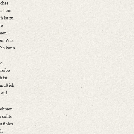
lches
st ein,
h ist zu
te
hmen
en. Was
 Ich kann
nd
hreibe
 ist,
 muß ich
 auf
fnehmen
 sollte
u übles
ch