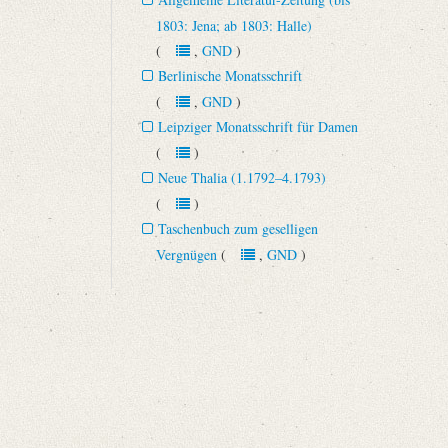
1803: Jena; ab 1803: Halle)
(
,
GND
)
Berlinische Monatsschrift
(
,
GND
)
Leipziger Monatsschrift für Damen
(
)
Neue Thalia (1.1792–4.1793)
(
)
Taschenbuch zum geselligen
Vergnügen
(
,
GND
)