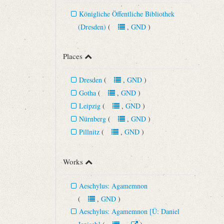
Königliche Öffentliche Bibliothek
(Dresden)
(
,
GND
)
Places
Dresden
(
,
GND
)
Gotha
(
,
GND
)
Leipzig
(
,
GND
)
Nürnberg
(
,
GND
)
Pillnitz
(
,
GND
)
Works
Aeschylus: Agamemnon
(
,
GND
)
Aeschylus: Agamemnon [Ü: Daniel