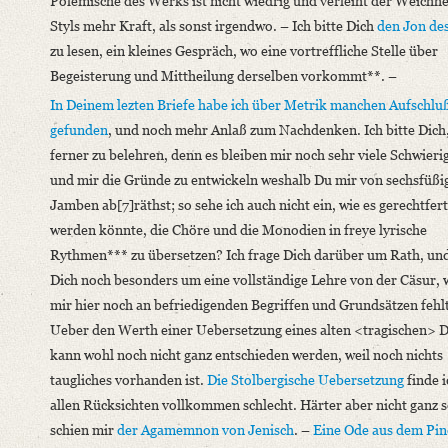
Polemische des Werks ist nicht wiedrig und verleiht der Weichhe
Styls mehr Kraft, als sonst irgendwo. – Ich bitte Dich
den Jon
des
zu lesen, ein kleines Gespräch, wo eine vortreffliche Stelle über
Begeisterung und Mittheilung derselben vorkommt**. –
In Deinem lezten Briefe habe ich über Metrik manchen Aufschlu
gefunden
, und noch mehr Anlaß zum Nachdenken. Ich bitte Dich
ferner zu belehren, denn es bleiben mir noch sehr viele Schwieri
und mir die Gründe zu entwickeln weshalb Du mir von sechsfüßi
Jamben ab[7]räthst; so sehe ich auch nicht ein, wie es gerechtfert
werden könnte, die Chöre und die Monodien in freye lyrische
Rythmen*** zu übersetzen? Ich frage Dich darüber um Rath, und
Dich noch besonders um eine vollständige Lehre von der Cäsur, w
mir hier noch an befriedigenden Begriffen und Grundsätzen fehlt
Ueber den Werth einer Uebersetzung eines alten <tragischen> D
kann wohl noch nicht ganz entschieden werden, weil noch nichts
taugliches vorhanden ist.
Die
Stolbergische
Uebersetzung
finde i
allen Rücksichten vollkommen schlecht. Härter aber nicht ganz 
schien mir
der Agamemnon
von
Jenisch
. –
Eine Ode aus dem
Pin