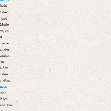
 kein
t der
, und
e Muße
en, an
ht
pier –
sen der
samkeit
 so
on
den
in den
r alten
anzen
oder
da ich
abt. Das