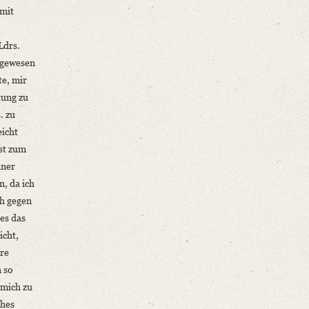
 mit
Ldrs.
 gewesen
te, mir
tung zu
. zu
eicht
gst zum
iner
n, da ich
ch gegen
es das
icht,
dre
n so
 mich zu
ches