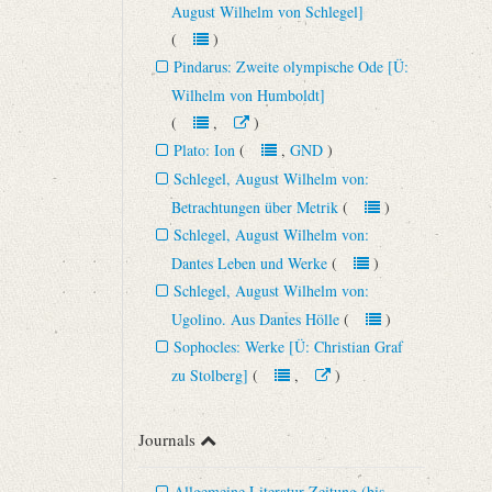
August Wilhelm von Schlegel]
(
)
Pindarus: Zweite olympische Ode [Ü:
Wilhelm von Humboldt]
(
,
)
Plato: Ion
(
,
GND
)
Schlegel, August Wilhelm von:
Betrachtungen über Metrik
(
)
Schlegel, August Wilhelm von:
Dantes Leben und Werke
(
)
Schlegel, August Wilhelm von:
Ugolino. Aus Dantes Hölle
(
)
Sophocles: Werke [Ü: Christian Graf
zu Stolberg]
(
,
)
Journals
Allgemeine Literatur-Zeitung (bis