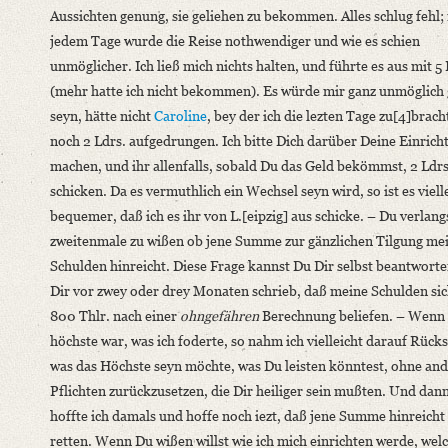
Aussichten genung, sie geliehen zu bekommen. Alles schlug fehl;
jedem Tage wurde die Reise nothwendiger und wie es schien
unmöglicher. Ich ließ mich nichts halten, und führte es aus mit 5 
(mehr hatte ich nicht bekommen). Es würde mir ganz unmöglich
seyn, hätte nicht
Caroline
, bey der ich die lezten Tage zu[4]brach
noch 2 Ldrs. aufgedrungen. Ich bitte Dich darüber Deine Einrich
machen, und ihr allenfalls, sobald Du das Geld bekömmst, 2 Ldrs
schicken. Da es vermuthlich ein Wechsel seyn wird, so ist es viell
bequemer, daß ich es ihr von L.[eipzig] aus schicke. – Du verlan
zweitenmale zu wißen ob jene Summe zur gänzlichen Tilgung me
Schulden hinreicht. Diese Frage kannst Du Dir selbst beantworte
Dir vor zwey oder drey Monaten schrieb, daß meine Schulden si
800 Thlr. nach einer
ohngefähren
Berechnung beliefen. – Wenn 
höchste war, was ich foderte, so nahm ich vielleicht darauf Rücks
was das Höchste seyn möchte, was Du leisten könntest, ohne an
Pflichten zurückzusetzen, die Dir heiliger sein mußten. Und dan
hoffte ich damals und hoffe noch iezt, daß jene Summe hinreicht
retten. Wenn Du wißen willst wie ich mich einrichten werde, wel