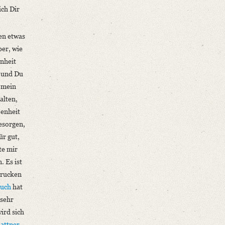
ich Dir
en etwas
ber, wie
enheit
 und Du
t mein
alten,
ßenheit
besorgen,
ür gut,
te mir
. Es ist
rucken
buch
hat
sehr
ird sich
lattner