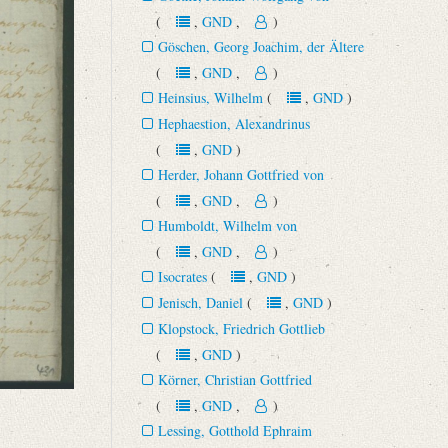
(
,
GND
,
)
Göschen, Georg Joachim, der Ältere
(
,
GND
,
)
Heinsius, Wilhelm
(
,
GND
)
Hephaestion, Alexandrinus
(
,
GND
)
Herder, Johann Gottfried von
(
,
GND
,
)
Humboldt, Wilhelm von
(
,
GND
,
)
Isocrates
(
,
GND
)
Jenisch, Daniel
(
,
GND
)
Klopstock, Friedrich Gottlieb
(
,
GND
)
Körner, Christian Gottfried
(
,
GND
,
)
Lessing, Gotthold Ephraim