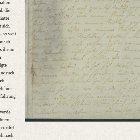
maßen,
l. die
hatte
 sich
– so weit
nn ich
us ihrem
n
lgte
Eindruck
ich
ch hier
rfahrung
 werde
hnen. –
ccordirt
ich nach