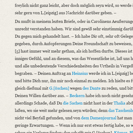
freylich nicht ganz leicht, aber doch möglich seyn wird, so werde 
sehr gern von L.[eipzig] aus Nachricht darüber geben. –
Du mußt in meinem lezten Briefe, oder in Carolinens Aeußerung
unrecht verstanden haben. Wir sind gewiß sehr einstimmig darü
Du gegen mich gehandelt hast. – Ich habe Dir oft, sehr oft Geleg
gegeben, durch Aufopferungen Deine Freundschaft zu beweisen,
[5] hast immer weit mehr gethan, als ich hoffen durfte. Dieses is
inniges Gefühl, und an diesem, was das Wesentliche ist, laß uns h
und alle unbedeutende Verschiedenheiten des Urtheils in Verge
begraben. – Deinen Auftrag an
Heinsius
werde ich in L.[eipzig] 
und bitte Dich nur, ihn mir noch einmal zu melden. Ich hielte es f
gleich dießmal mit
G.[öschen]
wegen
des Dante
zu reden, und bit
Deinen Willen darüber aus. –
Beckern
habe ich noch nicht gesehn
allerdings Schade, daß Du
die Sachen
nicht hast in der
Thalia
abd
laßen, wo sie weit mehr gelesen seyn würden; denn
das Taschen
nicht viel Beyfall gefunden, und von
dem Damenjournal
hat man 
geringe Erwartungen. – Wenn ich nur erst etwas fertig habe, so w
schon ein Verleger finden; den schafft mir G.[öschen],
Körner
,
P