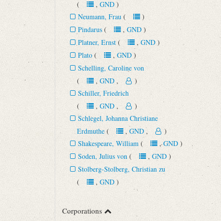
(
,
GND
)
Neumann, Frau
(
)
Pindarus
(
,
GND
)
Platner, Ernst
(
,
GND
)
Plato
(
,
GND
)
Schelling, Caroline von
(
,
GND
,
)
Schiller, Friedrich
(
,
GND
,
)
Schlegel, Johanna Christiane
Erdmuthe
(
,
GND
,
)
Shakespeare, William
(
,
GND
)
Soden, Julius von
(
,
GND
)
Stolberg-Stolberg, Christian zu
(
,
GND
)
Corporations