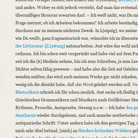
und andre. Wobey es sich jedoch versteht, daß man das erstemal
übermäßiges Honorar erwarten darf. – Ich weiß nicht, was Du mi
Frage meynst; ob ich Arbeiten bekommen? Ich arbeite beständig
durchaus nur zu meinem nächsten Zweck. In L[eipzig], wo mein
wie Du weißt, ganz fragmentarisch war, wünschte ich zu übersetz
der Litt[eratur-]Z.[eitung]
mitzuarbeiten. Jezt wäre das wohl nic
rathsam. Ich bin schon weit vorgerückt und habe viel auf dem Pa
seit ich die [6] Medicin nehme, bin ich zum Schreiben, ja zum Le
Dichter selten fähig gewesen – und habe also die Zeit auf Gelehr
wenden müßen; das wird auch meinem Werke gar nicht schaden,
wenig ich die Absicht habe, daß
das Werk
gelehrt werden soll. V
Rhetorikern
schrieb ich Dir schon neulich. Jezt suche ich fleißig 
Griechischen Grammatikern und Musikern nach Goldkörner übe
Rythmus, Prosodie, Aussprache, Gesang u.s.w. – Ich habe
den g
Anacharsis
wieder durchgelesen, und auch manche aesthetische 
antiquarische Schrift. Unter andern habe ich den gestrigen Tag, 
mich sehr übel befand, [mich] an
Herders
kritischen Wäldern
gel