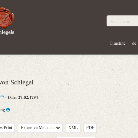
Timeline
de
on Schlegel
27.02.1794
· Date:
ND
ing
es Print
Extensive Metadata
XML
PDF