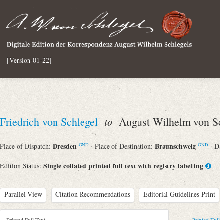
[Version-01-22]
to
Friedrich von Schlegel
August Wilhelm von Sc
Dresden
Braunschweig
Place of Dispatch:
· Place of Destination:
· D
GND
GND
Single collated printed full text with registry labelling
Edition Status:
Parallel View
Citation Recommendations
Editorial Guidelines Print
Printed Full Text
Printed Full