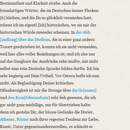
Bestimmtheit und Klarheit strebe. Auch die
fremdartigen Wörter, die im Deutschen immer Flecken
[6] bleiben, und die Du so glücklich vermieden hast,
scheue ich im eigentl.[ich] historischen, wo sie mir der
historischen Würde zuwieder scheinen. In
der Abh.
[andlung] über das Studium
, die in einer ganz andern
Tonart geschrieben ist, konnte ich sie nicht vermeiden,
weil hier alles voller Beziehungen ist, und ich also nur
auf das Gangbare der Ausdrücke sehn mußte, mir nicht
selbst eine rein-Deutsche Sprache bilden durfte. Ich bin
sehr begierig auf Dein Urtheil. Vor Ostern hoffe ich nun
nicht. Als Beglaubigung Deiner kritischen
Offenherzigkeit ist mir die Strenge über
die Gr[enzen]
und
den Kom[ödienaufsatz]
sehr lieb gewesen, die ich
gar nicht ganz misbillige, nur für übertrieben halte:
denn ich gestehe Dir, der blosse Gedanke die Dorier,
Athener
,
Römer
nach ihrer regesten Tendenz zur Liebe,
Kunst, Natur gegeneinanderzustellen, so schlecht er