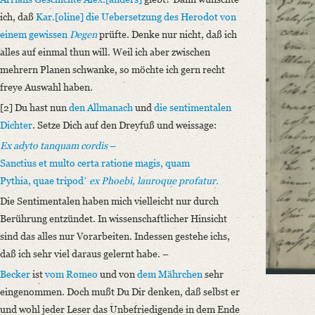
Format: 18,8 x 11,3 cm
ich, daß
Kar.[oline]
die Uebersetzung
des Herodot
von
Language
einem gewissen
Degen
prüfte. Denke nur nicht, daß ich
German
alles auf einmal thun will. Weil ich aber zwischen
Latin
mehrern Planen schwanke, so möchte ich gern recht
freye Auswahl haben.
[2] Du hast nun
den Allmanach
und
die sentimentalen
Dichter
. Setze Dich auf den Dreyfuß und weissage:
Ex adyto tanquam cordis
–
Sanctius et multo certa ratione magis, quam
Pythia, quae tripodʼ
ex Phoebi, lauroque profatur.
Die Sentimentalen haben mich vielleicht nur durch
Berührung entzündet. In wissenschaftlicher Hinsicht
sind das alles nur Vorarbeiten. Indessen gestehe ichs,
daß ich sehr viel daraus gelernt habe. –
Becker
ist
vom
Romeo
und von
dem Mährchen
sehr
eingenommen. Doch mußt Du Dir denken, daß selbst er
und wohl jeder Leser das Unbefriedigende in dem Ende