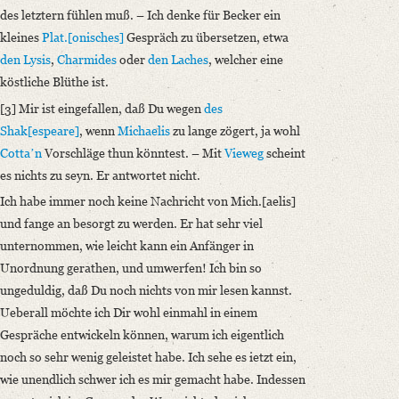
des letztern fühlen muß. – Ich denke für Becker ein
kleines
Plat.[onisches]
Gespräch zu übersetzen, etwa
den Lysis
,
Charmides
oder
den Laches
, welcher eine
köstliche Blüthe ist.
[3] Mir ist eingefallen, daß Du wegen
des
Shak[espeare]
, wenn
Michaelis
zu lange zögert, ja wohl
Cottaʼn
Vorschläge thun könntest. – Mit
Vieweg
scheint
es nichts zu seyn. Er antwortet nicht.
Ich habe immer noch keine Nachricht von Mich.[aelis]
und fange an besorgt zu werden. Er hat sehr viel
unternommen, wie leicht kann ein Anfänger in
Unordnung gerathen, und umwerfen! Ich bin so
ungeduldig, daß Du noch nichts von mir lesen kannst.
Ueberall möchte ich Dir wohl einmahl in einem
Gespräche entwickeln können, warum ich eigentlich
noch so sehr wenig geleistet habe. Ich sehe es ietzt ein,
wie unendlich schwer ich es mir gemacht habe. Indessen