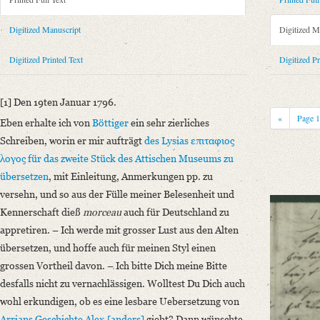
Metadata Concerning Header
Sender: Friedrich von Schlegel
Digitized Manuscript
Digitized M
Recipient: August Wilhelm von Schlegel
Place of Dispatch: Dresden
GND
Digitized Printed Text
Digitized Pr
Place of Destination: Braunschweig
GND
Date: 19.01.1796
[1] Den 19ten Januar 1796.
Notations: Empfangsort erschlossen.
«
Page
Eben erhalte ich von
Böttiger
ein sehr zierliches
Printed Text
Schreiben, worin er mir aufträgt
des
Lysias
επιταφιος
Bibliography: Kritische Friedrich-Schlegel-Ausgabe. Bd. 23. Dritte Ab
λογος
für das zweite Stück
des Attischen Museums
zu
romantischen Schule (15. September 1788 ‒ 15. Juli 1797). Mit Einlei
übersetzen
, mit Einleitung, Anmerkungen pp. zu
Incipit: „[1] Den 19ten Januar 1796.
versehn, und so aus der Fülle meiner Belesenheit und
Eben erhalte ich von Böttiger ein sehr zierliches Schreiben, worin er m
Kennerschaft dieß
morceau
auch für Deutschland zu
appretiren. – Ich werde mit grosser Lust aus den Alten
Manuscript
übersetzen, und hoffe auch für meinen Styl einen
Provider: Dresden, Sächsische Landesbibliothek - Staats- und Universitä
grossen Vortheil davon. – Ich bitte Dich meine Bitte
OAI Id: DE-1a-34222
desfalls nicht zu vernachlässigen. Wolltest Du Dich auch
Classification Number: Mscr.Dresd.e.90,XIX,Bd.24.b,Nr.76
wohl erkundigen, ob es eine lesbare Uebersetzung von
Number of Pages: 8S. auf Doppelbl., hs. m. U.
Arrians
Geschichte
Alex.[anders]
giebt? Dann wünschte