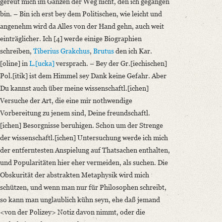
gereut mich im Ganzen der Weg nicht, den ich gegangen
bin. – Bin ich erst bey dem Politischen, wie leicht und
angenehm wird da Alles von der Hand gehn, auch weit
einträglicher. Ich [4] werde einige Biographien
schreiben,
Tiberius Grakchus
,
Brutus
den ich Kar.
[oline] in
L.[ucka]
versprach. – Bey der Gr.[iechischen]
Pol.[itik] ist dem Himmel sey Dank keine Gefahr. Aber
Du kannst auch über meine wissenschaftl.[ichen]
Versuche der Art, die eine mir nothwendige
Vorbereitung zu jenem sind, Deine freundschaftl.
[ichen] Besorgnisse beruhigen. Schon um der Strenge
der wissenschaftl.[ichen] Untersuchung werde ich mich
der entferntesten Anspielung auf Thatsachen enthalten,
und Popularitäten hier eher vermeiden, als suchen. Die
Obskurität der abstrakten Metaphysik wird mich
schützen, und wenn man nur für Philosophen schreibt,
so kann man unglaublich kühn seyn, ehe daß jemand
<von der Polizey> Notiz davon nimmt, oder die