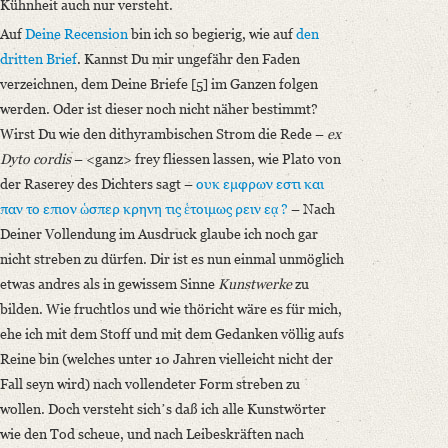
Kühnheit auch nur versteht.
Auf
Deine Recension
bin ich so begierig, wie auf
den
dritten Brief
. Kannst Du mir ungefähr den Faden
verzeichnen, dem Deine Briefe [5] im Ganzen folgen
werden. Oder ist dieser noch nicht näher bestimmt?
Wirst Du wie den dithyrambischen Strom die Rede –
ex
Dyto cordis
– <ganz> frey fliessen lassen, wie Plato von
der Raserey des Dichters sagt –
ουκ εμφρων εστι και
παν το επιον ὡσπερ κρηνη τις ἑτοιμως ρειν εᾳ ?
–
Nach
Deiner Vollendung im Ausdruck glaube ich noch gar
nicht streben zu dürfen. Dir ist es nun einmal unmöglich
etwas andres als in gewissem Sinne
Kunstwerke
zu
bilden.
Wie fruchtlos und wie thöricht wäre es für mich,
ehe ich mit dem Stoff und mit dem Gedanken völlig aufs
Reine bin (welches unter 10 Jahren vielleicht nicht der
Fall seyn wird) nach vollendeter Form streben zu
wollen. Doch versteht sichʼs daß ich alle Kunstwörter
wie den Tod scheue, und nach Leibeskräften nach