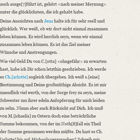
auch ausge[7]führt ist, gehört <nach meiner Meynung>
unter die glücklichsten, die ich gehabt habe.
Deine Aussichten nach
Jena
halte ich für sehr reell und
glücklich. Wer weiß, ob wir dort nicht einmal zusammen
leben können. Es wird herrlich seyn, wenn wir einmal
zusammen leben können.
Es ist das Ziel meiner
Wünsche und Anstrengungen.
Wie viel Geld Du von C.[otta] <ohngefähr> zu erwarten
hast, habe ich Dir schon letzthin geschrieben. Ich werde
es
Ch.[arlotte]
sogleich übergeben. Ich weiß s.[eine]
Bestimmung und Deine großmüthige Absicht. Es ist mir
unendlich viel werth, von der Sorge frey zu seyn, meine
Schwester um ihrer edeln Aufopferung für mich leiden
zu sehn. Nimm aber auch Rücksicht auf Dich. Ich muß
von M.[ichaelis] zu Ostern doch eine beträchtliche
Summe bekommen, von der im Noth[8]fall ein Theil
der Summe genommen werden müßte. Du hast es Ch.
[arlotte] bis auf
Michaelis
versprochen? Schreib mir