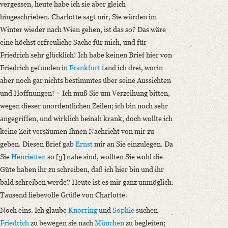
vergessen, heute habe ich sie aber gleich
hingeschrieben. Charlotte sagt mir, Sie würden im
Winter wieder nach Wien gehen, ist das so? Das wäre
eine höchst erfreuliche Sache für mich, und für
Friedrich sehr glücklich! Ich habe keinen Brief hier von
Friedrich gefunden in
Frankfurt
fand ich drei, worin
aber noch gar nichts bestimmtes über seine Aussichten
und Hoffnungen! – Ich muß Sie um Verzeihung bitten,
wegen dieser unordentlichen Zeilen; ich bin noch sehr
angegriffen, und wirklich beinah krank, doch wollte ich
keine Zeit versäumen Ihnen Nachricht von mir zu
geben. Diesen Brief gab
Ernst
mir an Sie einzulegen. Da
Sie
Henrietten
so [3] nahe sind, wollten Sie wohl die
Güte haben ihr zu schreiben, daß ich hier bin und ihr
bald schreiben werde? Heute ist es mir ganz unmöglich.
Tausend liebevolle Grüße von Charlotte.
Noch eins. Ich glaube
Knorring
und
Sophie
suchen
Friedrich
zu bewegen sie nach
München
zu begleiten;