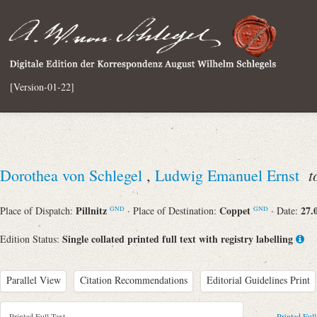
[Version-01-22]
t
Dorothea von Schlegel
,
Ludwig Emanuel Ernst
Pillnitz
Coppet
27.
Place of Dispatch:
· Place of Destination:
· Date:
GND
GND
Single collated printed full text with registry labelling
Edition Status:
Parallel View
Citation Recommendations
Editorial Guidelines Print
Printed Full Text
Printed Full