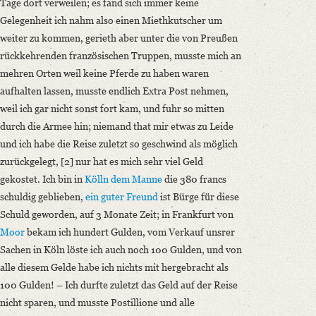
Tage dort verweilen; es fand sich immer keine
Gelegenheit ich nahm also einen Miethkutscher um
weiter zu kommen, gerieth aber unter die von Preußen
rückkehrenden französischen Truppen, musste mich an
mehren Orten weil keine Pferde zu haben waren
aufhalten lassen, musste endlich Extra Post nehmen,
weil ich gar nicht sonst fort kam, und fuhr so mitten
durch die Armee hin; niemand that mir etwas zu Leide
und ich habe die Reise zuletzt so geschwind als möglich
zurückgelegt, [2] nur hat es mich sehr viel Geld
gekostet. Ich bin in
Kölln
dem Manne
die 380 francs
schuldig geblieben,
ein guter Freund
ist Bürge für diese
Schuld geworden, auf 3 Monate Zeit; in Frankfurt von
Moor
bekam ich hundert Gulden, vom Verkauf unsrer
Sachen in Köln löste ich auch noch 100 Gulden, und von
alle diesem Gelde habe ich nichts mit hergebracht als
100 Gulden! – Ich durfte zuletzt das Geld auf der Reise
nicht sparen, und musste Postillione und alle