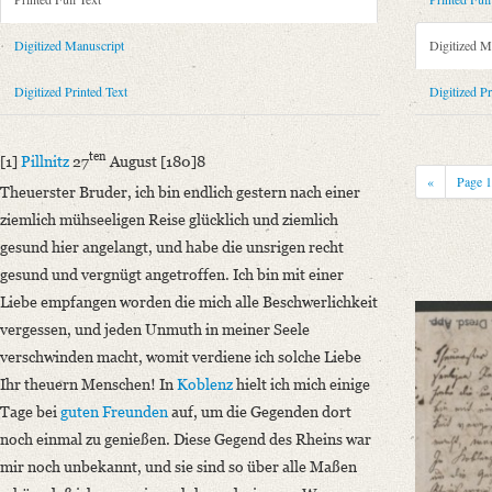
Metadata Concerning Header
Sender: Dorothea von Schlegel, Ludwig Emanuel Ernst
Digitized Manuscript
Digitized M
Recipient: August Wilhelm von Schlegel
Place of Dispatch: Pillnitz
GND
Digitized Printed Text
Digitized Pr
Place of Destination: Coppet
GND
Date: 27.08.1808
ten
[1]
Pillnitz
27
August [180]8
Notations: Empfangsort erschlossen.
«
Page
Theuerster Bruder, ich bin endlich gestern nach einer
Printed Text
ziemlich mühseeligen Reise glücklich und ziemlich
Provider: Dresden, Sächsische Landesbibliothek - Staats- und Universitä
gesund hier angelangt, und habe die unsrigen recht
OAI Id: 335976727
gesund und vergnügt angetroffen. Ich bin mit einer
Bibliography: Krisenjahre der Frühromantik. Briefe aus dem Schlegelkre
Liebe empfangen worden die mich alle Beschwerlichkeit
606‒608.
vergessen, und jeden Unmuth in meiner Seele
Incipit: „[1] Pillnitz 27ten August [180]8
verschwinden macht, womit verdiene ich solche Liebe
Theuerster Bruder, ich bin endlich gestern nach einer ziemlich mühseeli
Ihr theuern Menschen! In
Koblenz
hielt ich mich einige
Tage bei
guten Freunden
auf, um die Gegenden dort
Manuscript
noch einmal zu genießen. Diese Gegend des Rheins war
Provider: Dresden, Sächsische Landesbibliothek - Staats- und Universitä
mir noch unbekannt, und sie sind so über alle Maßen
OAI Id: APP2712-Bd-8