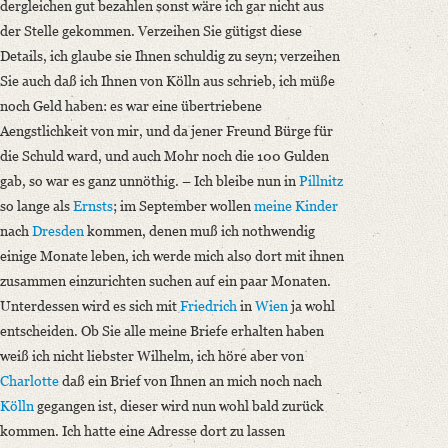
dergleichen gut bezahlen sonst wäre ich gar nicht aus
der Stelle gekommen. Verzeihen Sie gütigst diese
Details, ich glaube sie Ihnen schuldig zu seyn; verzeihen
Sie auch daß ich Ihnen von Kölln aus schrieb, ich müße
noch Geld haben: es war eine übertriebene
Aengstlichkeit von mir, und da jener Freund Bürge für
die Schuld ward, und auch Mohr noch die 100 Gulden
gab, so war es ganz unnöthig. – Ich bleibe nun in
Pillnitz
so lange als
Ernsts
; im September wollen
meine Kinder
nach
Dresden
kommen, denen muß ich nothwendig
einige Monate leben, ich werde mich also dort mit ihnen
zusammen einzurichten suchen auf ein paar Monaten.
Unterdessen wird es sich mit
Friedrich
in
Wien
ja wohl
entscheiden. Ob Sie alle meine Briefe erhalten haben
weiß ich nicht liebster Wilhelm, ich höre aber von
Charlotte
daß ein Brief von Ihnen an mich noch nach
Kölln
gegangen ist, dieser wird nun wohl bald zurück
kommen. Ich hatte eine Adresse dort zu lassen