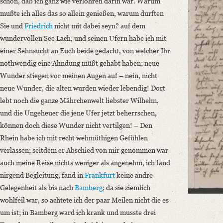
schön, daß ich ganz wie verlohren darin war. Warum
Classification Number: Mscr.Dresd.App.2712,B,I,8
mußte ich alles das so allein genießen, warum durften
Number of Pages: 4 S. auf Doppelbl., hs. m. U.
Sie und
Friedrich
nicht mit dabei seyn? auf dem
Format: 20,5 x 12,6 cm
wundervollen See Lach, und seinen Ufern habe ich mit
Language
einer Sehnsucht an Euch beide gedacht, von welcher Ihr
German
nothwendig eine Ahndung müßt gehabt haben; neue
Wunder stiegen vor meinen Augen auf – nein, nicht
neue Wunder, die alten wurden wieder lebendig! Dort
lebt noch die ganze Mährchenwelt liebster Wilhelm,
und die Ungeheuer die jene Ufer jetzt beherrschen,
können doch diese Wunder nicht vertilgen! –
Den
Rhein habe ich mit recht wehmüthigen Gefühlen
verlassen
; seitdem er Abschied von mir genommen war
auch meine Reise nichts weniger als angenehm, ich fand
nirgend Begleitung, fand in
Frankfurt
keine andre
Gelegenheit als bis nach
Bamberg
; da sie ziemlich
wohlfeil war, so achtete ich der paar Meilen nicht die es
um ist; in Bamberg ward ich krank und musste drei