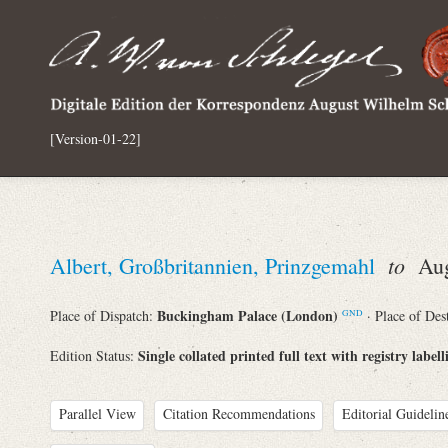
[Version-01-22]
to
Albert, Großbritannien, Prinzgemahl
Augu
Buckingham Palace (London)
Place of Dispatch:
· Place of Des
GND
Single collated printed full text with registry labell
Edition Status:
Parallel View
Citation Recommendations
Editorial Guidelin