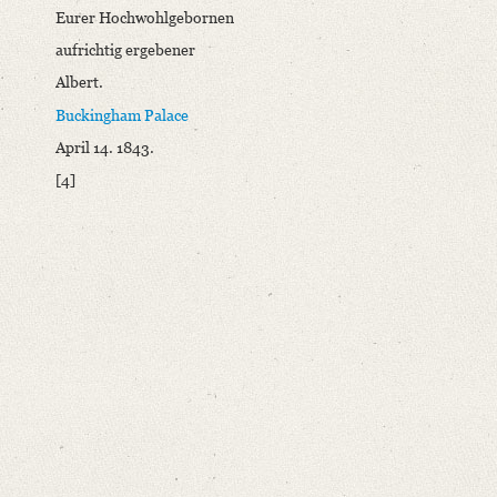
Eurer Hochwohlgebornen
Number of Pages: 3 S. auf Doppelbl., hs. m. U.
aufrichtig ergebener
Format: 22,7 x 18,6 cm
Albert.
Language
Buckingham Palace
German
April 14. 1843.
[4]