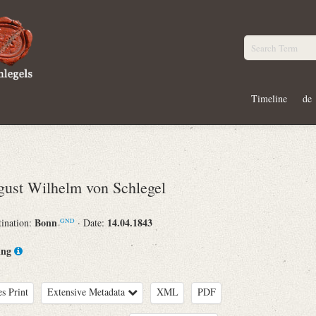
Timeline
de
st Wilhelm von Schlegel
Bonn
14.04.1843
tination:
· Date:
GND
ing
es Print
Extensive Metadata
XML
PDF