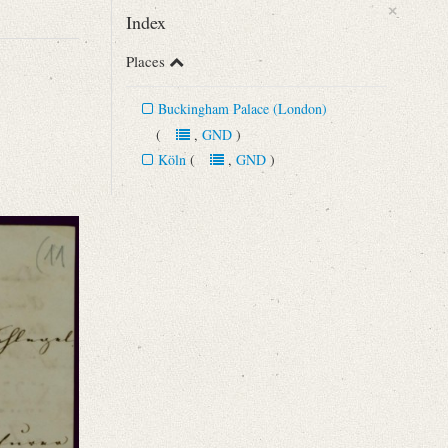
×
Index
Places
Buckingham Palace (London)
(
,
GND
)
Köln
(
,
GND
)
 und Aufsätzen A. W. Schlegels. München 1897, S. 191.