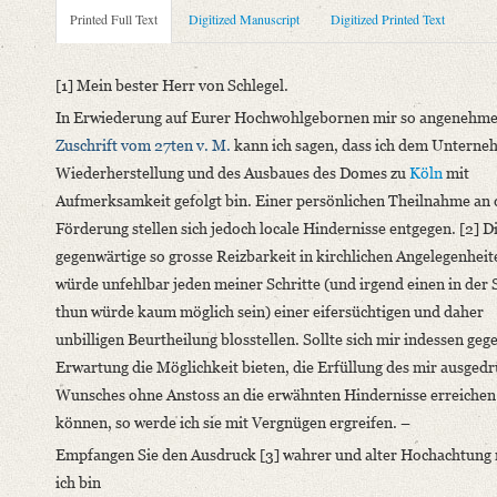
Metadata Concerning Header
Printed Full Text
Digitized Manuscript
Digitized Printed Text
Sender: Albert, Großbritannien, Prinzgemahl
Recipient: August Wilhelm von Schlegel
[1] Mein bester Herr von Schlegel.
Place of Dispatch: Buckingham Palace (London)
GND
In Erwiederung auf Eurer Hochwohlgebornen mir so angenehm
Place of Destination: Bonn
GND
Zuschrift vom 27ten v. M.
kann ich sagen, dass ich dem Unterne
Date: 14.04.1843
Wiederherstellung und des Ausbaues des Domes zu
Köln
mit
Notations: Empfangsort erschlossen.
Aufmerksamkeit gefolgt bin. Einer persönlichen Theilnahme an 
Förderung stellen sich jedoch locale Hindernisse entgegen. [2] D
Printed Text
gegenwärtige so grosse Reizbarkeit in kirchlichen Angelegenheit
Provider: Dresden, Sächsische Landesbibliothek - Staats- und U
würde unfehlbar jeden meiner Schritte (und irgend einen in der S
OAI Id: 362737169
thun würde kaum möglich sein) einer eifersüchtigen und daher
Bibliography: Sulger-Gebing, Emil: Die Brüder A. W. und F. S
unbilligen Beurtheilung blosstellen. Sollte sich mir indessen ge
Incipit: „[1] Mein bester Herr von Schlegel.
Erwartung die Möglichkeit bieten, die Erfüllung des mir ausged
In Erwiederung auf Eurer Hochwohlgebornen mir so angenehmen
Wunsches ohne Anstoss an die erwähnten Hindernisse erreichen
Manuscript
können, so werde ich sie mit Vergnügen ergreifen. –
Provider: Dresden, Sächsische Landesbibliothek - Staats- und U
Empfangen Sie den Ausdruck [3] wahrer und alter Hochachtung 
OAI Id: DE-611-38970
ich bin
Classification Number: Mscr.Dresd.e.90,XIX,Bd.1,Nr.7