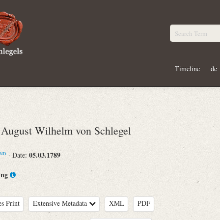
Timeline
de
ugust Wilhelm von Schlegel
05.03.1789
· Date:
ND
ing
es Print
Extensive Metadata
XML
PDF