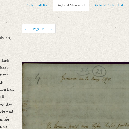
Printed Full Text
Digitized Manuscript
Digitized Printed Text
«
Page
1
/4
»
ls ich
,
n doch
gel. In: Die Grenzboten 73 (1914), S. 497‒499.
chaale
r zur
rhaltungen nicht mit der Sehnsucht zurückwünschen als ich, [...]“
ne
len kan,
lt.
niversitätsbibliothek
re, der
eckt und
n sie
, so