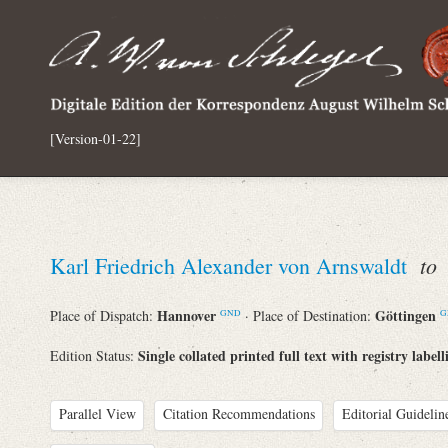
[Version-01-22]
to
Karl Friedrich Alexander von Arnswaldt
A
Hannover
Göttingen
Place of Dispatch:
· Place of Destination:
GND
G
Single collated printed full text with registry labell
Edition Status:
Parallel View
Citation Recommendations
Editorial Guidelin