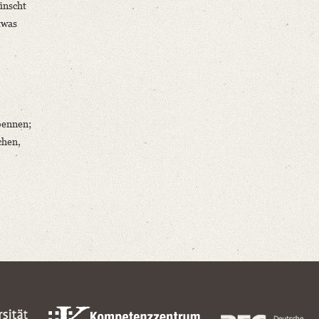
ünscht
twas
oennen;
chen,