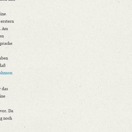
eine
 erstern
d. Am
en
Sprache
haben
 daß
ohnson
r das
ine
 vor. Da
ng noch