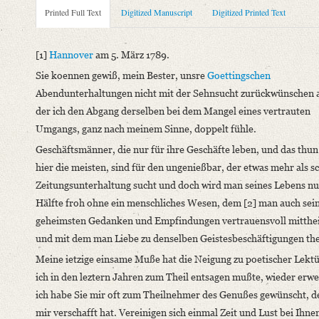
Metadata Concerning Header
Printed Full Text
Digitized Manuscript
Digitized Printed Text
Sender: Karl Friedrich Alexander von Arnswaldt
Recipient: August Wilhelm von Schlegel
[1]
Hannover
am 5. März 1789.
Place of Dispatch: Hannover
GND
Sie koennen gewiß, mein Bester, unsre
Goettingschen
Place of Destination: Göttingen
GND
Abendunterhaltungen nicht mit der Sehnsucht zurückwünschen a
Date: 05.03.1789
der ich den Abgang derselben bei dem Mangel eines vertrauten
Notations: Empfangsort erschlossen.
Umgangs, ganz nach meinem Sinne, doppelt fühle.
Printed Text
Geschäftsmänner, die nur für ihre Geschäfte leben, und das thu
Bibliography: Fiebiger, Otto: Briefe an August Wilhelm Schle
hier die meisten, sind für den ungenießbar, der etwas mehr als s
Incipit: „[1] Hannover am 5. März 1789.
Zeitungsunterhaltung sucht und doch wird man seines Lebens nu
Sie koennen gewiß, mein Bester, unsre Goettingschen Abendunte
Hälfte froh ohne ein menschliches Wesen, dem [2] man auch sei
geheimsten Gedanken und Empfindungen vertrauensvoll mitthei
Manuscript
und mit dem man Liebe zu denselben Geistesbeschäftigungen thei
Provider: Dresden, Sächsische Landesbibliothek - Staats- und U
Meine ietzige einsame Muße hat die Neigung zu poetischer Lektü
OAI Id: DE-611-38970
ich in den leztern Jahren zum Theil entsagen mußte, wieder erw
Classification Number: Mscr.Dresd.e.90,XIX,Bd.1,Nr.21
ich habe Sie mir oft zum Theilnehmer des Genußes gewünscht, de
Number of Pages: 4 S. auf Doppelbl., hs. m. U.
mir verschafft hat. Vereinigen sich einmal Zeit und Lust bei Ihnen
Format: 23,3 x 19,1 cm