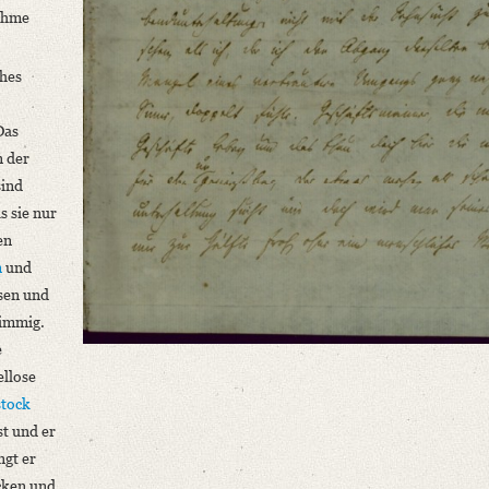
nehme
ches
Das
n der
sind
s sie nur
en
n
und
esen und
timmig.
e
ellose
tock
st und er
ngt er
ücken und