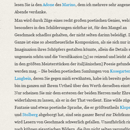
lesen Sie ia den
Adone
des
Marino
, dem ich mehrere sehr ange
Language
Abende verdanke.
German
Man wird durch Züge eines recht großen poetischen Genies, wel
English
besonders in den Schilderungen sichtbar ist, für den Mangel an
Geschmack schadlos gehalten, der nicht selten darinn beleidigt. 
Ganze ist eine so abentheuerliche Komposizion, als sie sich nur i
Imaginazion ihres Schöpfers gestalten könnte, allein die Details 
ungemein schön und die Versifikazion [3] so reizend und leicht al
in den größten Meisterstücken der ital[iänischen] Poesie gefund
werden mag. ‒ Die beiden poetischen Samlungen von
Kosegarte
Langbein
, deren Sie gegen mich erwähnten, habe ich bereits gel
bin im ganzen mit Ihrem Urtheil über den Werth derselben eins
Nur scheinen Sie mir dem ersteren der beiden Herren mehr Ehr
widerfahren zu lassen, als er in der That verdient. Eine wilde züg
Fantasie und etwas poetische Sprache, die er größtentheils
Klops
und
Stolberg
abgeborgt hat, sind sein ganzer Beruf zur Dichtkun
wird Lesern von Geschmack schwerlich gefallen. Unaufhörlich ri
nach kühnen gigantischen Bildern, die ihm nicht selten verungl