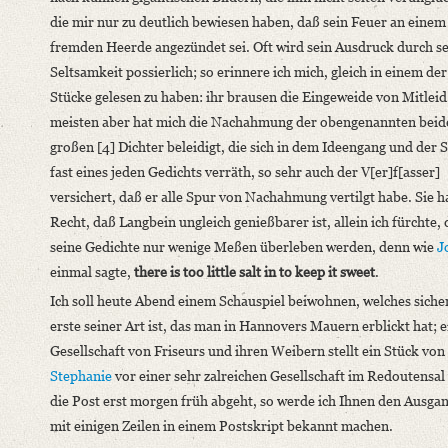
die mir nur zu deutlich bewiesen haben, daß sein Feuer an einem
fremden Heerde angezündet sei. Oft wird sein Ausdruck durch s
Seltsamkeit possierlich; so erinnere ich mich, gleich in einem der
Stücke gelesen zu haben: ihr brausen die Eingeweide von Mitlei
meisten aber hat mich die Nachahmung der obengenannten beid
großen [4] Dichter beleidigt, die sich in dem Ideengang und der 
fast eines jeden Gedichts verräth, so sehr auch der V[er]f[asser]
versichert, daß er alle Spur von Nachahmung vertilgt habe. Sie 
Recht, daß Langbein ungleich genießbarer ist, allein ich fürchte,
seine Gedichte nur wenige Meßen überleben werden, denn wie
J
einmal sagte,
there is too little salt in to keep it sweet
.
Ich soll heute Abend einem Schauspiel beiwohnen, welches siche
erste seiner Art ist, das man in Hannovers Mauern erblickt hat; e
Gesellschaft von Friseurs und ihren Weibern stellt ein Stück von
Stephanie
vor einer sehr zalreichen Gesellschaft im Redoutensal
die Post erst morgen früh abgeht, so werde ich Ihnen den Ausga
mit einigen Zeilen in einem Postskript bekannt machen.