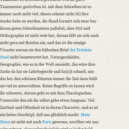
Tanzmeister gestorben ist. mit dem Schreiben ist es
immer noch nicht viel, dieses scheint nicht [6] ihre
starke Seite zu werden, die Hand formirt sich zwar bey
ihrem guten Schreibmeister paßabel, aber Styl und
Orthographie ist nicht weit her, darum läßt sie sich auch
nicht gern mit Briefen ein, und das ist die einzige
Ursache warum sie den hübschen Brief
der Fräulein
Stael
nicht beantwortet hat. Naturgeschichte,
Geographie, wie es in der Welt aussieht, das wäre ihre
Sache da hat sie Lehrbegierde und fas[s]t schnell, nur
das bey den schönen Künsten immer die Zeit dazu fehlt
sie viel zu unterrichten. Reine Begriffe zu fassen wird
ihr schwerer, darum geht es mit dem Theologischen
Unterricht den ich ihr selbst gebe etwas langsam. Viel
Zartheit und Offenheit ist in ihrem Character, und es ist
ein liebes Geschöpf, daß uns glücklich macht.
Mein
Mann
ist nicht mit nach
Paris
gewesen, worüber wir uns
sehr gefreut, aber wahrscheinlich wird es leider bald