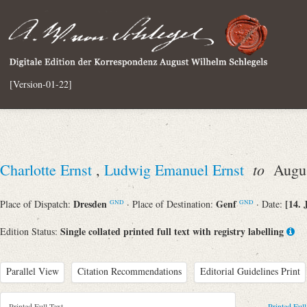
[Version-01-22]
to
Charlotte Ernst
,
Ludwig Emanuel Ernst
August
Dresden
Genf
[14. 
Place of Dispatch:
· Place of Destination:
· Date:
GND
GND
Single collated printed full text with registry labelling
Edition Status:
Parallel View
Citation Recommendations
Editorial Guidelines Print
Printed Full Text
Printed Full