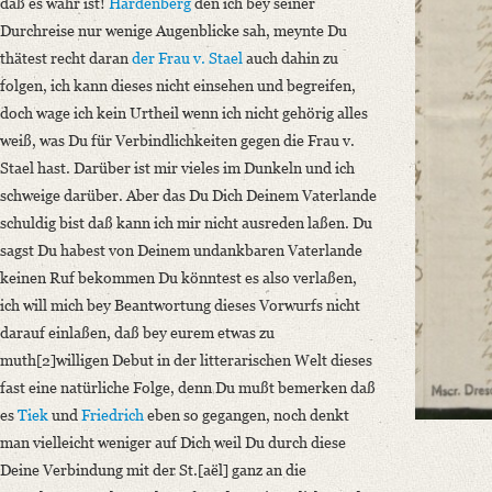
daß es wahr ist!
Hardenberg
den ich bey seiner
OAI Id: APP2712-Bd-5
Durchreise nur wenige Augenblicke sah, meynte Du
Classification Number: Mscr.Dresd.App.2712,B,18,10
thätest recht daran
der Frau v. Stael
auch dahin zu
Number of Pages: 4 S. auf Doppelbl. u. 2 S., hs. m. U.
folgen, ich kann dieses nicht einsehen und begreifen,
Format: 18,3 x 11,3 cm
doch wage ich kein Urtheil wenn ich nicht gehörig alles
Language
weiß, was Du für Verbindlichkeiten gegen die Frau v.
German
Stael hast. Darüber ist mir vieles im Dunkeln und ich
schweige darüber. Aber das Du Dich Deinem Vaterlande
schuldig bist daß kann ich mir nicht ausreden laßen. Du
sagst Du habest von Deinem undankbaren Vaterlande
keinen Ruf bekommen Du könntest es also verlaßen,
ich will mich bey Beantwortung dieses Vorwurfs nicht
darauf einlaßen, daß bey eurem etwas zu
muth[2]willigen Debut in der litterarischen Welt dieses
fast eine natürliche Folge, denn Du mußt bemerken daß
es
Tiek
und
Friedrich
eben so gegangen, noch denkt
man vielleicht weniger auf Dich weil Du durch diese
Deine Verbindung mit der St.[aël] ganz an die