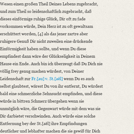
Wesen einen großen Theil Deines Lebens zugebracht,
und zum Theil so leidenschaftlich zugebracht, daß
dieses einförmige ruhige Glück, Dir oft zu fade
vorkommen würde, Dein Herz ist zu oft gewaltsam
erschüttert worden, [4] als das jener zartre aber
ruhigere Genuß Dir nicht zuweilen eine drückende
Einförmigkeit haben sollte, und wenn Du diese
empfindest dann wäre der Glückseligkeit in Deinem
Hause ein Ende. Auch bin ich überzeugt daß Du Dich nie
völlig frey genug machen würdest, von Deiner
Leidenschaft zur
Fr.[au] v. St.[aël]
wenn Du es auch
selbst glaubtest, wärest Du von ihr entfernt, Du würdest
bald eine schmerzliche Sehnsucht empfinden, und diese
würde in bittren Schmerz übergehen wenn sie
unmöglich wäre, die Gegenwart würde mit dem was sie
Dir darbietet verschwinden. Auch würde eine solche
Entfernung bey der St.[aël] ihre Empfindungen
deutlicher und lebhafter machen die sie gewiß für Dich