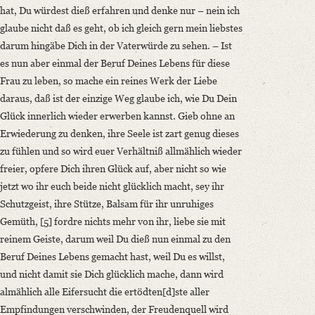
hat, Du würdest dieß erfahren und denke nur – nein ich
glaube nicht daß es geht, ob ich gleich gern mein liebstes
darum hingäbe Dich in der Vaterwürde zu sehen. –
Ist
es nun aber einmal der Beruf Deines Lebens für diese
Frau zu leben, so mache ein reines Werk der Liebe
daraus, daß ist der einzige Weg glaube ich, wie Du Dein
Glück innerlich wieder erwerben kannst.
Gieb ohne an
Erwiederung zu denken, ihre Seele ist zart genug dieses
zu fühlen und so wird euer Verhältniß allmählich wieder
freier, opfere Dich ihren Glück auf, aber nicht so wie
jetzt wo ihr euch beide nicht glücklich macht, sey ihr
Schutzgeist, ihre Stütze, Balsam für ihr unruhiges
Gemüth, [5] fordre nichts mehr von ihr, liebe sie mit
reinem Geiste, darum weil Du dieß nun einmal zu den
Beruf Deines Lebens gemacht hast, weil Du es willst,
und nicht damit sie Dich glücklich mache, dann wird
almählich alle Eifersucht die ertödten[d]ste aller
Empfindungen verschwinden, der Freudenquell wird