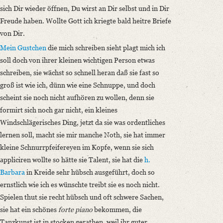
sich Dir wieder öffnen, Du wirst an Dir selbst und in Dir
Freude haben. Wollte Gott ich kriegte bald heitre Briefe
von Dir.
Mein Gustchen
die mich schreiben sieht plagt mich ich
soll doch von ihrer kleinen wichtigen Person etwas
schreiben, sie wächst so schnell heran daß sie fast so
groß ist wie ich, dünn wie eine Schnuppe, und doch
scheint sie noch nicht aufhören zu wollen, denn sie
formirt sich noch gar nicht, ein kleines
Windschlägerisches Ding, jetzt da sie was ordentliches
lernen soll, macht sie mir manche Noth, sie hat immer
kleine Schnurrpfeifereyen im Kopfe, wenn sie sich
appliciren wollte so hätte sie Talent, sie hat die
h.
Barbara
in Kreide sehr hübsch ausgeführt, doch so
ernstlich wie ich es wünschte treibt sie es noch nicht.
Spielen thut sie recht hübsch und oft schwere Sachen,
sie hat ein schönes
forte piano
bekommen, die
Tanzkunst ist in stocken gerathen, weil ihr guter