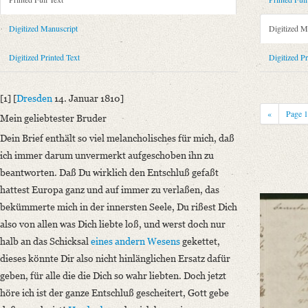
Metadata Concerning Header
Sender: Charlotte Ernst, Ludwig Emanuel Ernst
Digitized Manuscript
Digitized M
Recipient: August Wilhelm von Schlegel
Place of Dispatch: Dresden
GND
Digitized Printed Text
Digitized Pr
Place of Destination: Genf
GND
Date: [14. Januar 1810]
[1] [
Dresden
14. Januar 1810]
Notations: Datum sowie Empfangsort erschlossen.
«
Page
Mein geliebtester Bruder
Printed Text
Dein Brief enthält so viel melancholisches für mich, daß
Provider: Dresden, Sächsische Landesbibliothek - Staats- und Universitä
ich immer darum unvermerkt aufgeschoben ihn zu
OAI Id: 335973167
beantworten.
Daß Du wirklich den Entschluß gefaßt
Bibliography: Krisenjahre der Frühromantik. Briefe aus dem Schlegelkre
hattest Europa ganz und auf immer zu verlaßen, das
97‒100.
bekümmerte mich in der innersten Seele, Du rißest Dich
Incipit: „[1] [Dresden 14. Januar 1810]
also von allen was Dich liebte loß, und werst doch nur
Mein geliebtester Bruder
halb an das Schicksal
eines andern Wesens
gekettet,
Dein Brief enthält so viel melancholisches für mich, daß ich immer da
dieses könnte Dir also nicht hinlänglichen Ersatz dafür
geben, für alle die die Dich so wahr liebten. Doch jetzt
Manuscript
höre ich ist der ganze Entschluß gescheitert, Gott gebe
Provider: Dresden, Sächsische Landesbibliothek - Staats- und Universitä