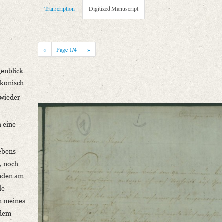
Transcription
Digitized Manuscript
«
Page
1
/4
»
enblick
akonisch
 wieder
niversitätsbibliothek
 eine
ebens
, noch
unden am
de
..]“
n meines
 dem