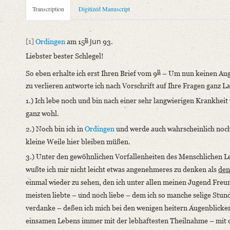
Metadata Concerning Header
Transcription
Digitized Manuscript
Sender: Caspar Anton von Mastiaux
Recipient: August Wilhelm von Schlegel
n
Jun
[1]
Ordingen
am 15
93.
Place of Dispatch: Uerdingen
GND
Liebster bester Schlegel!
Place of Destination: Amsterdam
GND
n
So eben erhalte ich erst Ihren Brief vom 9
– Um nun keinen Aug
Date: 15.06.1793
zu verlieren antworte ich nach Vorschrift auf Ihre Fragen ganz L
Manuscript
1.) Ich lebe noch und bin nach einer sehr langwierigen Krankheit
Provider: Dresden, Sächsische Landesbibliothek - Staats- und U
ganz wohl.
OAI Id: DE-1a-34292
2.) Noch bin ich in
Ordingen
und werde auch wahrscheinlich noch
Classification Number: Mscr.Dresd.e.90,XIX,Bd.15,Nr.1
kleine Weile hier bleiben müßen.
Number of Pages: 2S. auf Doppelbl., hs. m. U.
3.)
Unter den gewöhnlichen Vorfallenheiten des Menschlichen L
Format: 23,5 x 18,3 cm
wußte ich mir nicht leicht etwas angenehmeres zu denken als
den
Incipit: „[1] Ordingen am 15n Jun 93.
einmal wieder zu sehen, den ich unter allen meinen Jugend Fre
Liebster bester Schlegel!
meisten liebte – und noch liebe – dem ich so manche selige Stun
So eben erhalte ich erst Ihren Brief vom 9n – Um nun keinen [.
verdanke – deßen ich mich bei den wenigen heitern Augenblicke
Language
einsamen Lebens immer mit der lebhaftesten Theilnahme – mit
German