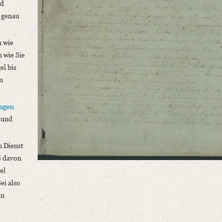
nd
 genau
n wie
n wie Sie
el bis
n
ngen
 und
n Dienst
ß davon
el
ei also
in