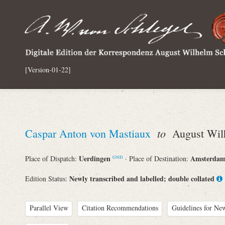
[Version-01-22]
to
Caspar Anton von Mastiaux
August Wilh
Uerdingen
Amsterda
Place of Dispatch:
· Place of Destination:
GND
Newly transcribed and labelled; double collated
Edition Status:
Parallel View
Citation Recommendations
Guidelines for New