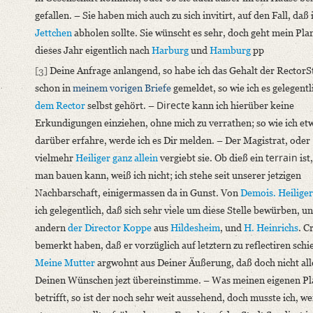
gefallen. – Sie haben mich auch zu sich invitirt, auf den Fall, daß 
Jettchen
abholen sollte. Sie wünscht es sehr, doch geht mein Pla
dieses Jahr eigentlich nach
Harburg
und
Hamburg
pp
[3]
Deine Anfrage anlangend, so habe ich das Gehalt der RectorSt
schon in
meinem vorigen Briefe
gemeldet, so wie ich es gelegentl
Directe
dem Rector
selbst gehört. –
kann ich hierüber keine
Erkundigungen einziehen, ohne mich zu verrathen; so wie ich et
darüber erfahre, werde ich es Dir melden. – Der Magistrat, oder
terrain
vielmehr
Heiliger ganz allein
vergiebt sie. Ob dieß ein
ist
man bauen kann, weiß ich nicht; ich stehe seit unserer jetzigen
Nachbarschaft, einigermassen da in Gunst. Von
Demois. Heiliger
ich gelegentlich, daß sich sehr viele um diese Stelle bewürben, un
andern
der Director Koppe
aus
Hildesheim
, und
H. Heinrichs
. C
bemerkt haben, daß er vorzüglich auf letztern zu reflectiren schi
Meine Mutter
argwohnt aus Deiner Äußerung, daß doch nicht all
Deinen Wünschen jezt übereinstimme. – Was meinen eigenen Pl
betrifft, so ist der noch sehr weit aussehend, doch musste ich, w