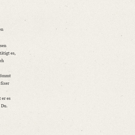
en
ssen
ätigt es,
och
 kömmt
 fixer
 er es
 Du.