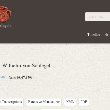
Timeline
de
Wilhelm von Schlegel
m
08.07.1791
· Date:
GND
 Transcriptions
Extensive Metadata
XML
PDF