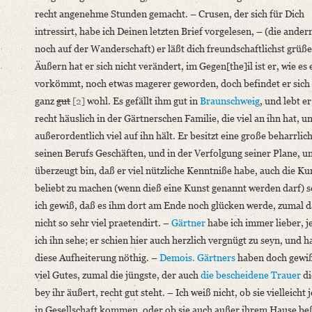
Editors
recht angenehme Stunden gemacht. – Crusen, der sich für Dich
Bamberg, Claudia
intressirt, habe ich Deinen letzten Brief vorgelesen, – (die ander
Varwig, Olivia
noch auf der Wanderschaft) er läßt dich freundschaftlichst grüß
Äußern hat er sich nicht verändert, im Gegen[the]il ist er, wie es 
vorkömmt, noch etwas magerer geworden, doch befindet er sich
ganz
gut
[2]
wohl. Es gefällt ihm gut in
Braunschweig
, und lebt e
recht häuslich in der Gärtnerschen Familie, die viel an ihn hat, u
außerordentlich viel auf ihn hält. Er besitzt eine große beharrlich
seinen Berufs Geschäften, und in der Verfolgung seiner Plane, un
überzeugt bin, daß er viel nützliche Kenntniße habe, auch die Ku
beliebt zu machen (wenn dieß eine Kunst genannt werden darf) s
ich gewiß, daß es ihm dort am Ende noch glücken werde, zumal d
nicht so sehr viel praetendirt. –
Gärtner
habe ich immer lieber, j
ich ihn sehe; er schien hier auch herzlich vergnügt zu seyn, und h
diese Aufheiterung nöthig. –
Demois. Gärtners
haben doch gewi
viel Gutes, zumal die jüngste, der auch
die bescheidene Trauer
di
bey ihr äußert, recht gut steht. – Ich weiß nicht, ob sie vielleicht
in Gesellschaft kommen, oder ob sie auch außer ihrem Hause be