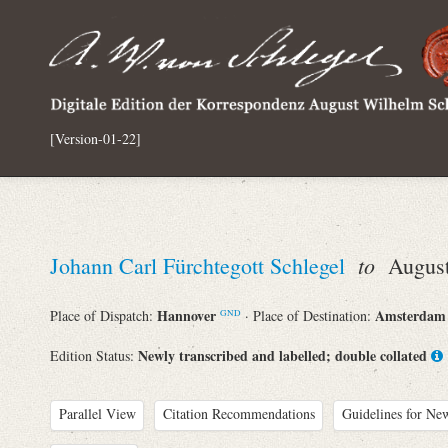
[Version-01-22]
to
Johann Carl Fürchtegott Schlegel
August 
Hannover
Amsterda
Place of Dispatch:
· Place of Destination:
GND
Newly transcribed and labelled; double collated
Edition Status:
Parallel View
Citation Recommendations
Guidelines for New