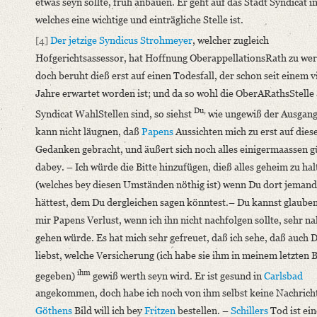
etwas seyn sollte, früh anbauen. Er geht auf das Stadt Syndicat i
welches eine wichtige und einträgliche Stelle ist.
[4]
Der jetzige Syndicus Strohmeyer
, welcher zugleich
Hofgerichtsassessor, hat Hoffnung OberappellationsRath zu we
doch beruht dieß erst auf einen Todesfall, der schon seit einem v
Jahre erwartet worden ist; und da so wohl die OberARathsStelle 
Du,
Syndicat WahlStellen sind, so siehst
wie ungewiß der Ausgang 
kann nicht läugnen, daß
Papens
Aussichten mich zu erst auf dies
Gedanken gebracht, und äußert sich noch alles einigermaassen g
dabey. – Ich würde die Bitte hinzufügen, dieß alles geheim zu hal
(welches bey diesen Umständen nöthig ist) wenn Du dort jeman
hättest, dem Du dergleichen sagen könntest.– Du kannst glauben
mir Papens Verlust, wenn ich ihn nicht nachfolgen sollte, sehr n
gehen würde. Es hat mich sehr gefreuet, daß ich sehe, daß auch 
liebst, welche Versicherung (ich habe sie ihm in meinem letzten B
ihm
gegeben)
gewiß werth seyn wird. Er ist gesund in
Carlsbad
angekommen, doch habe ich noch von ihm selbst keine Nachrich
Göthens
Bild will ich bey
Fritzen
bestellen. –
Schillers
Tod ist ein