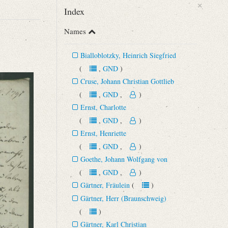
×
Index
Names
Bialloblotzky, Heinrich Siegfried
(
,
GND
)
Cruse, Johann Christian Gottlieb
(
,
GND
,
)
Ernst, Charlotte
(
,
GND
,
)
Ernst, Henriette
(
,
GND
,
)
Goethe, Johann Wolfgang von
(
,
GND
,
)
Gärtner, Fräulein
(
)
Gärtner, Herr (Braunschweig)
(
)
Gärtner, Karl Christian