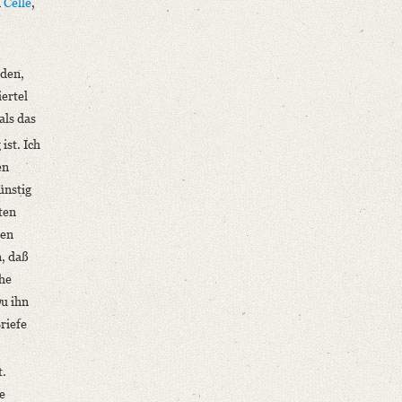
n
Celle
,
rden,
iertel
als das
ist. Ich
en
ünstig
ten
den
, daß
ahe
Du ihn
riefe
t.
e