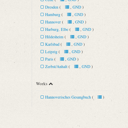
Dresden
(
,
GND
)
Hamburg
(
,
GND
)
Hannover
(
,
GND
)
Harburg, Elbe
(
,
GND
)
Hildesheim
(
,
GND
)
Karlsbad
(
,
GND
)
Leipzig
(
,
GND
)
Paris
(
,
GND
)
Zerbst/Anhalt
(
,
GND
)
Works
Hannoverisches Gesangbuch
(
)