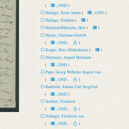
(
,
GND
)
Heiliger, Ernst Anton
(
,
GND
)
Heiliger, Fräulein
(
)
Heinrichs/Hinrichs, Herr
(
)
Heyne, Christian Gottlob
(
,
GND
,
)
Koppe, Herr (Hildesheim)
(
)
Niemeyer, August Hermann
(
,
GND
)
Pape, Georg Wilhelm August von
(
,
GND
,
)
Radefeld, Johann Carl Siegfried
(
,
GND
)
Schiller, Friedrich
(
,
GND
,
)
Schlegel, Friedrich von
(
,
GND
,
)