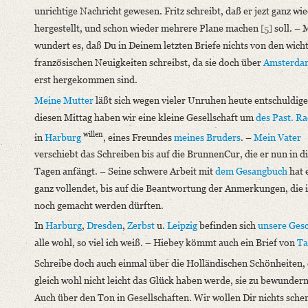
unrichtige Nachricht gewesen. Fritz schreibt, daß er jezt ganz wi
hergestellt, und schon wieder mehrere Plane machen
[5]
soll. – 
wundert es, daß Du in Deinem letzten Briefe nichts von den wich
französischen Neuigkeiten schreibst, da sie doch über
Amsterda
erst hergekommen sind.
Meine Mutter
läßt sich wegen vieler Unruhen heute entschuldige
diesen Mittag haben wir eine kleine Gesellschaft um
des Past. Ra
willen
in
Harburg
, eines Freundes
meines Bruders
. –
Mein Vater
verschiebt das Schreiben bis auf die BrunnenCur, die er nun in d
Tagen anfängt. – Seine schwere Arbeit mit
dem Gesangbuch
hat 
ganz vollendet, bis auf die Beantwortung der Anmerkungen, die
noch gemacht werden dürften.
In
Harburg
,
Dresden
,
Zerbst
u.
Leipzig
befinden sich
unsere Ges
alle wohl, so viel ich weiß. – Hiebey kömmt auch ein Brief von
Ta
Schreibe doch auch einmal über die Holländischen Schönheiten, 
gleich wohl nicht leicht das Glück haben werde, sie zu bewunder
Auch über den Ton in Gesellschaften. Wir wollen Dir nichts sche