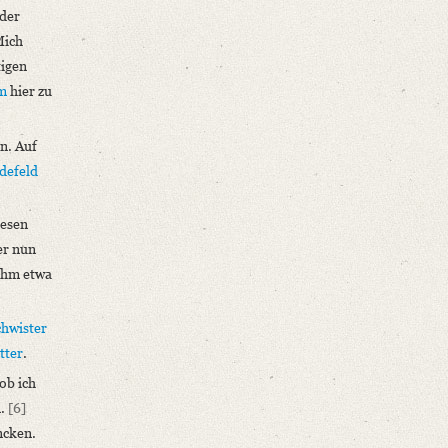
eder
Mich
tigen
m
hier zu
n. Auf
defeld
iesen
er nun
 ihm etwa
chwister
tter
.
ob ich
n.
[6]
ncken.