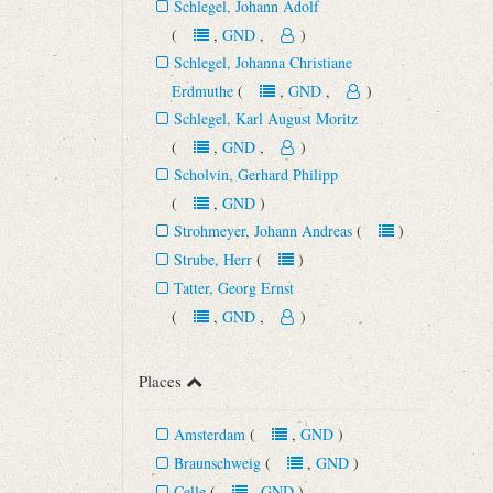
Schlegel, Johann Adolf
(
,
GND
,
)
Schlegel, Johanna Christiane
Erdmuthe
(
,
GND
,
)
Schlegel, Karl August Moritz
(
,
GND
,
)
Scholvin, Gerhard Philipp
(
,
GND
)
Strohmeyer, Johann Andreas
(
)
Strube, Herr
(
)
Tatter, Georg Ernst
(
,
GND
,
)
Places
Amsterdam
(
,
GND
)
Braunschweig
(
,
GND
)
Celle
(
,
GND
)