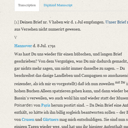
Metadata Concerning Header
Transcription
Digitized Manuscript
Sender: Johann Carl Fürchtegott Schlegel
Recipient: August Wilhelm von Schlegel
[1]
Deinen Brief nr. V haben wir d. 1 Jul empfangen.
Unser Brief 
Place of Dispatch: Hannover
GND
aus Versehen nicht numerirt gewesen.
Place of Destination: Amsterdam
GND
V
Date: 08.07.1791
Hannover
d. 8 Jul. 1791
Notations: Empfangsort erschlossen.
Was hast Du uns wieder für einen hübschen, und langen Brief
Manuscript
geschrieben? Von dem Vergnügen, was Du mir dadurch gemacht,
Provider: Dresden, Sächsische Landesbibliothek - Staats- und U
gar nichts mehr sagen, um nicht immer dasselbe zu sagen. – Du
OAI Id: DE-1a-34097
beschreibst das dasige Landleben und Campagnen so anschauend
Classification Number: Mscr.Dresd.e.90,XIX,Bd.23,Nr.60
mit Dir
reizender, als ich mir es vorgestellt) daß ich nun zuweilen
i
Number of Pages: 6S. auf Doppelbl., hs. m. U.
hohen Buchen Alleen spatzieren gehen kann, und dann wieder b
Format: 19 x 11,7 cm
Bassinʼs verweilen, wo auch wohl hin und wieder statt der Musen
Incipit: „[1] Deinen Brief nr. V haben wir d. 1 Jul empfangen. 
Poisarde
s
von
Paris
herum postirt sind. – Da Dein Brief eine An
enthält, so hätte ich ihn billig sogleich beantworten sollen – der
Language
von
Crusen
und
Gärtners
mag mich entschuldigen. Sie sind nun s
German
einigen Tagen wieder weg, und hat uns ihr hiesiger Aufenthalt m