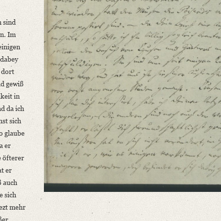
n sind
en. Im
einigen
 dabey
r dort
nd gewiß
keit in
d da ich
nst sich
o glaube
a er
e öfterer
at er
ß auch
e sich
 jezt mehr
ßer