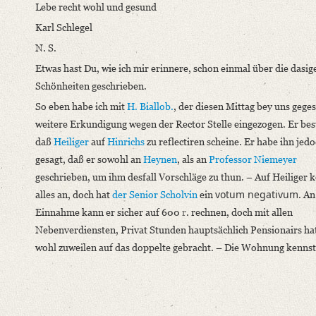
Lebe recht wohl und gesund
Karl Schlegel
N. S.
Etwas hast Du, wie ich mir erinnere, schon einmal über die dasig
Schönheiten geschrieben.
So eben habe ich mit
H. Biallob.
, der diesen Mittag bey uns gege
weitere Erkundigung wegen der Rector Stelle eingezogen. Er best
daß
Heiliger
auf
Hinrichs
zu reflectiren scheine. Er habe ihn jed
gesagt, daß er sowohl an
Heynen
, als an
Professor Niemeyer
geschrieben, um ihm desfall Vorschläge zu thun. – Auf Heiliger
votum negativum
alles an, doch hat
der Senior Scholvin
ein
. An
Einnahme kann er sicher auf 600
r
. rechnen, doch mit allen
Nebenverdiensten, Privat Stunden hauptsächlich Pensionairs hat
wohl zuweilen auf das doppelte gebracht. – Die Wohnung kennst