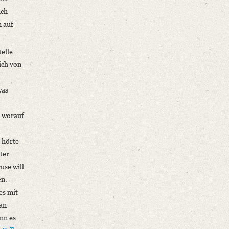
ich
n auf
elle
ich von
was
, worauf
hörte
ter
ruse will
en. –
es mit
an
enn es