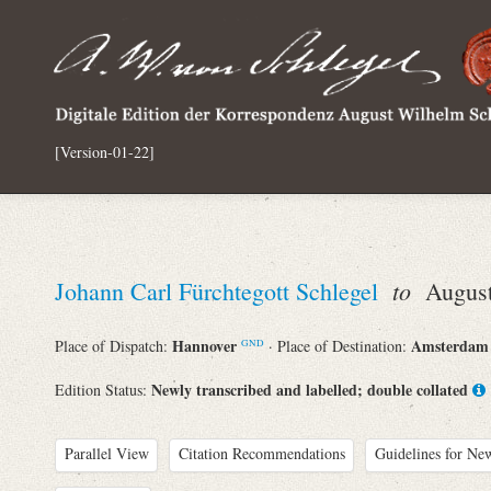
[Version-01-22]
to
Johann Carl Fürchtegott Schlegel
August 
Hannover
Amsterda
Place of Dispatch:
· Place of Destination:
GND
Newly transcribed and labelled; double collated
Edition Status:
Parallel View
Citation Recommendations
Guidelines for New