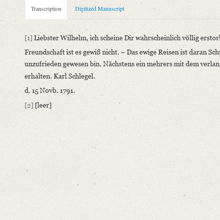
Metadata Concerning Header
Transcription
Digitized Manuscript
Sender: Johann Carl Fürchtegott Schlegel
Recipient: August Wilhelm von Schlegel
[1]
Liebster Wilhelm, ich scheine Dir wahrscheinlich völlig ersto
Place of Dispatch: Hannover
GND
Freundschaft ist es gewiß nicht. – Das ewige Reisen ist daran Sc
Place of Destination: Amsterdam
GND
unzufrieden gewesen bin. Nächstens ein mehrers mit dem verlang
Date: 15.11.1791
erhalten. Karl Schlegel.
Notations: Absende- und Empfangsort erschlossen.
d. 15 Novb. 1791.
Manuscript
[2]
[leer]
Provider: Dresden, Sächsische Landesbibliothek - Staats- und U
OAI Id: DE-1a-34097
Classification Number: Mscr.Dresd.e.90,XIX,Bd.23,Nr.64
Number of Pages: 1S., hs. m. U.
Format: 19,1 x 11,7 cm
Incipit: „[1] Liebster Wilhelm, ich scheine Dir wahrscheinlich 
Language
German