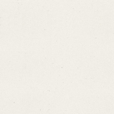
Editors
Bamberg, Claudia
Varwig, Olivia