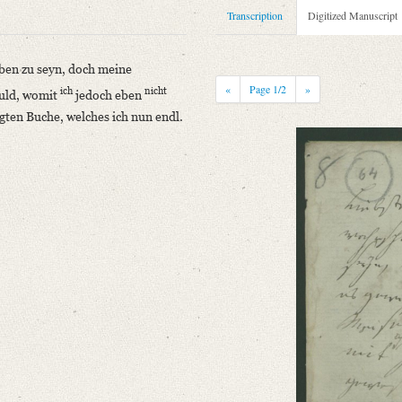
Transcription
Digitized Manuscript
rben zu seyn, doch meine
«
Page
1
/2
»
ich
nicht
huld, womit
jedoch eben
ten Buche, welches ich nun endl.
niversitätsbibliothek
völlig erstorben zu seyn, doch meine Freundschaft ist es gewiß nicht. – Das [...