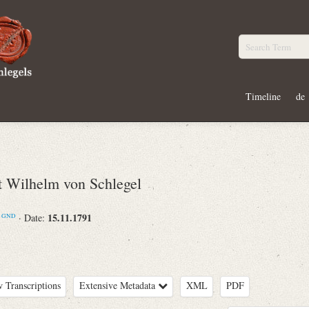
Timeline
de
Wilhelm von Schlegel
m
15.11.1791
· Date:
GND
 Transcriptions
Extensive Metadata
XML
PDF