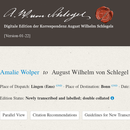
[Version-01-22]
to
Amalie Wolper
August Wilhelm von Schlegel
Lingen (Ems)
Bonn
Place of Dispatch:
· Place of Destination:
· Date
GND
GND
Newly transcribed and labelled; double collated
Edition Status:
Parallel View
Citation Recommendations
Guidelines for New Transcr