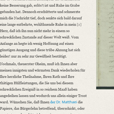
Geliebter Oheim!
keine Besserung gab, erlös’t ist und Ruhe im Grabe
Wenn gleich ich weiß, daß Ihnen bereits durch den Doctor Matthaei und 
gefunden hat. Dennoch erschütterte und schmerzte
Language
mich die Nachricht tief, doch senkte sich bald darauf
eine lange entbehrte, wohlthuende Ruhe in mein
[2]
German
Herz, daß ich ihn nun nicht mehr in einem so
Editors
schrecklichen Zustande auf dieser Welt weiß. Vom
Bamberg, Claudia
Anfange an hegte ich wenig Hoffnung auf einen
Varwig, Olivia
günstigen Ausgang und diese trübe Ahnung hat sich
Zeil, Sophia
leider! nur zu sehr zur Gewißheit bestätigt.
Nochmals, theuerster Oheim, muß ich Ihnen aber
meinen innigsten und wärmsten Dank wiederholen für
Ihre herzliche Theilnahme, Ihren Rath und Ihre
thätigen Hülfleistungen, die Sie uns bei diesem
schrecklichen Ereigniß in so reichem Maaß haben
angedeihen lassen und wodurch uns allein einiger Trost
Dr. Matthaei
ward. Wünschen Sie, daß Ihnen
der
die
Papiere, das Bürgerlehn betreffend, überschickt, oder