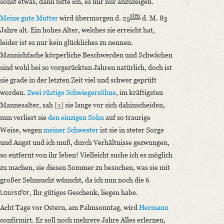
sonst etwas, dann bitte ich, es mir nur anzuzeigen.
sten
Meine gute Mutter
wird übermorgen d. 25
d. M. 83
Jahre alt. Ein hohes Alter, welches sie erreicht hat,
leider ist es nur kein glückliches zu nennen.
Mannichfache körperliche Beschwerden und Schwächen
sind wohl bei so vorgerückten Jahren natürlich, doch ist
sie grade in der letzten Zeit viel und schwer geprüft
worden.
Zwei rüstige Schwiegersöhne
, im kräftigsten
Mannesalter, sah
[3]
sie lange vor sich dahinscheiden,
nun verliert sie
den einzigen Sohn
auf so traurige
Weise, wegen
meiner Schwester
ist sie in steter Sorge
und Angst und ich muß, durch Verhältnisse gezwungen,
so entfernt von ihr leben! Vielleicht suche ich es möglich
zu machen, sie diesen Sommer zu besuchen, was sie mit
großer Sehnsucht wünscht, da ich nun noch die 6
Louisd’or
, Ihr gütiges Geschenk, liegen habe.
Acht Tage vor Ostern, am Palmsonntag, wird
Hermann
confirmirt. Er soll noch mehrere Jahre Alles erlernen,