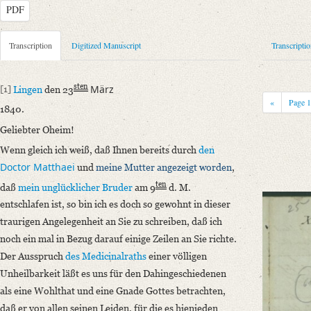
PDF
Metadata Concerning Header
Transcription
Digitized Manuscript
Transcripti
Sender: Amalie Wolper
Recipient: August Wilhelm von Schlegel
sten
März
[1]
Lingen
den 23
Place of Dispatch: Lingen (Ems)
GND
«
Page
1840.
Place of Destination: Bonn
GND
Geliebter Oheim!
Date: 23.03.1840
Wenn gleich ich weiß, daß Ihnen bereits durch
den
Notations: Empfangsort erschlossen.
Doctor Matthaei
und
meine Mutter
angezeigt worden
,
Manuscript
ten
daß
mein unglücklicher Bruder
am 9
d. M.
Provider: Dresden, Sächsische Landesbibliothek - Staats- und Universitä
entschlafen ist, so bin ich es doch so gewohnt in dieser
OAI Id: DE-1a-34336
traurigen Angelegenheit an Sie zu schreiben, daß ich
Classification Number: Mscr.Dresd.e.90,XIX,Bd.29,Nr.61
noch ein mal in Bezug darauf einige Zeilen an Sie richte.
Number of Pages: 3S. auf Doppelbl., hs. m. U.
Der Ausspruch
des Medicinalraths
einer völligen
Format: 21,5 x 13,7 cm
Unheilbarkeit läßt es uns für den Dahingeschiedenen
Incipit: „[1] Lingen den 23sten März
als eine Wohlthat und eine Gnade Gottes betrachten,
1840.
daß er von allen seinen Leiden, für die es hienieden