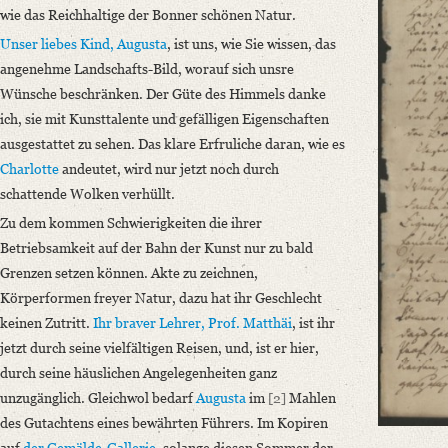
wie das Reichhaltige der Bonner schönen Natur.
Language
Unser liebes Kind, Augusta
, ist uns, wie Sie wissen, das
German
angenehme Landschafts-Bild, worauf sich unsre
Editors
Wünsche beschränken. Der Güte des Himmels danke
Bamberg, Claudia
ich, sie mit Kunsttalente und gefälligen Eigenschaften
Varwig, Olivia
ausgestattet zu sehen. Das klare Erfruliche daran, wie es
Zeil, Sophia
Charlotte
andeutet, wird nur jetzt noch durch
schattende Wolken verhüllt.
Zu dem kommen Schwierigkeiten die ihrer
Betriebsamkeit auf der Bahn der Kunst nur zu bald
Grenzen setzen können.
Akte zu zeichnen,
Körperformen freyer Natur, dazu hat ihr Geschlecht
keinen Zutritt.
Ihr braver Lehrer, Prof. Matthäi
, ist ihr
jetzt durch seine vielfältigen Reisen, und, ist er hier,
durch seine häuslichen Angelegenheiten ganz
unzugänglich. Gleichwol bedarf
Augusta
im
[2]
Mahlen
des Gutachtens eines bewährten Führers. Im Kopiren
auf
der Gemälde-Gallerie
, solange diesen Sommer der