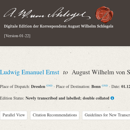
[Version-01-22]
to
Ludwig Emanuel Ernst
August Wilhelm von S
Dresden
Bonn
01.1
Place of Dispatch:
· Place of Destination:
· Date:
GND
GND
Newly transcribed and labelled; double collated
Edition Status:
Parallel View
Citation Recommendations
Guidelines for New Transcr