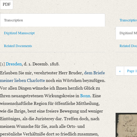
PDF
Metadata Concerning Header
Transcription
Transcripti
Sender: Ludwig Emanuel Ernst
Digitized Manuscript
Digitized M
Recipient: August Wilhelm von Schlegel
Place of Dispatch: Dresden
GND
Related Documents
Related Do
Place of Destination: Bonn
GND
Date: 01.12.1818
[1]
Dresden
, d. 1. Decemb. 1818.
Notations: Empfangsort erschlossen.
«
Page
Erlauben Sie mir, verehrtester Herr Bruder,
dem Briefe
Manuscript
meiner lieben Charlotte
noch ein Wörtchen beyzufügen.
Provider: Dresden, Sächsische Landesbibliothek - Staats- und Universitä
Vor allen Dingen wünsche ich Ihnen herzlich Glück zu
OAI Id: DE-1a-33449
Ihren neuangetretenen Wirkungskreise in
Bonn
. Eine
Classification Number: Mscr.Dresd.e.90,XIX,Bd.7,Nr.11
wissenschaftliche Region für öffentliche Mittheilung,
Number of Pages: 2S., hs. m. U.
wie die Ihrige, beut eine freiere Bewegung und weniger
Format: 19,4 x 13,2 cm
Eintöniges, als die Juristerey dar. Treffen doch, nach
Incipit: „[1] Dresden, d. 1. Decemb. 1818.
meinem Wunsche für Sie, auch alle Orts- und
Erlauben Sie mir, verehrtester Herr Bruder, dem Briefe meiner lieben C
persönliche Verhältniße dort so friedlich zusammen,