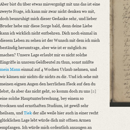
Aber bist du über etwas misvergnügt mit uns das ist eine
Language
zweyte Frage, ich kann mir zwar nicht denken wo mit,
German
doch beunruhigt mich dieser Gedanke sehr, und lieber
Editors
Bruder hebe mir diese Sorge bald, denn deine Liebe
Bamberg, Claudia
kann ich wirklich nicht entbehren. Dich noch einmal in
diesem Leben zu sehen ist der Wunsch mit dem ich mich
beständig herumtrage, aber wie ist er möglich zu
machen? Unsere Lage erlaubt mir es nicht solche
Eingriffe in unsrem Geldbeutel zu thun, sonst müßte
mein Mann
einmal auf 4 Wochen Urlaub nehmen, und
wir kämen mir nichts dir nichts zu dir. Und ich sehe mit
meinen eignen Augen den herrlichen Fleck auf den du
lebst, da aber das nicht geht, so komm doch zu uns
[2]
eine solche Hauptunterbrechung, bey einem so
trocknen und ernsthaften Studium, ist gewiß sehr
heilsam, und
Tiek
der alle weile hier auch in einer recht
glücklichen Lage lebt würde dich mit offnen Armen
empfangen. Ich würde mich ordentlich ansaugen an