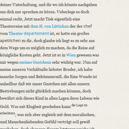
deiner Unterhaltung, und dir wo ich könnte nachgehen
um dich nur sprechen zu hören. Ueberlege es doch
einmal recht, Jetzt macht Tiek eigentlich eine
chef
Theaterreise mit
dem H. von Lüttichau
der der
departement
vom
Theater
ist, er hatte ein großes
apetitchen
zu dir, doch glaube ich liegt es zu sehr aus
dem Wege um es möglich zu machen, da die Reise auf
königliche Kosten geht. Jetzt ist er in
Wien
gewesen was
mir wegen
meines Gustchens
sehr wichtig war. Nun auf
meine auseren Verhältniße liebster Bruder, ich habe
manche Sorgen und Bekümmerniß, die Eine Wunde ist
unheilbar daß wir unser Gustchen mit allen unsern
Bestrebungen nicht glücklich machen können, doch
bewährt sich dieses Kind in allen Lagen ihres Lebens wie
die Lage zu
Gold. Was mit Klugheit geschehen kann
erleichtern
, was sich aber zugleich mit dem moralischen,
und Menschenliebenden Gefühl verträgt soll gewiß
geschehen, doch aber von diesem letzteren weiche ich