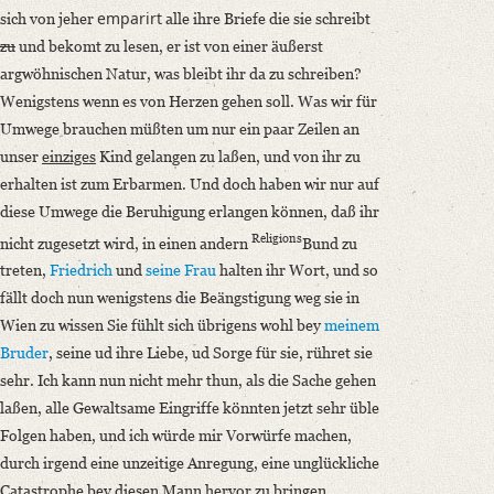
emparirt
sich von jeher
alle ihre Briefe die sie schreibt
zu
und bekomt zu lesen, er ist von einer äußerst
argwöhnischen Natur, was bleibt ihr da zu schreiben?
Wenigstens wenn es von Herzen gehen soll. Was wir für
Umwege brauchen müßten um nur ein paar Zeilen an
unser
einziges
Kind gelangen zu laßen, und von ihr zu
erhalten ist zum Erbarmen. Und doch haben wir nur auf
diese Umwege die Beruhigung erlangen können, daß ihr
Religions
nicht zugesetzt wird, in einen andern
Bund zu
treten,
Friedrich
und
seine Frau
halten ihr Wort, und so
fällt doch nun wenigstens die Beängstigung weg sie in
Wien zu wissen Sie fühlt sich übrigens wohl bey
meinem
Bruder
, seine ud ihre Liebe, ud Sorge für sie, rühret sie
sehr. Ich kann nun nicht mehr thun, als die Sache gehen
laßen, alle Gewaltsame Eingriffe könnten jetzt sehr üble
Folgen haben, und ich würde mir Vorwürfe machen,
durch irgend eine unzeitige Anregung, eine unglückliche
Catastrophe bey diesen Mann hervor zu bringen.