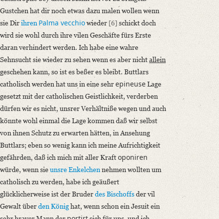
Gustchen hat dir noch etwas dazu malen wollen wenn
Palma vecchio
sie Dir
ihren
wieder
[6]
schickt doch
wird sie wohl durch ihre vilen Geschäfte fürs Erste
daran verhindert werden. Ich habe eine wahre
Sehnsucht sie wieder zu sehen wenn es aber nicht
allein
geschehen kann, so ist es beßer es bleibt. Buttlars
epineuse
catholisch werden hat uns in eine sehr
Lage
gesetzt mit der catholischen Geistlichkeit, verderben
dürfen wir es nicht, unsrer Verhältniße wegen und auch
könnte wohl einmal die Lage kommen daß wir selbst
von ihnen Schutz zu erwarten hätten, in Ansehung
Buttlars; eben so wenig kann ich meine Aufrichtigkeit
oponiren
gefährden, daß ich mich mit aller Kraft
würde, wenn sie
unsre Enkelchen
nehmen wollten um
catholisch zu werden, habe ich geäußert
glücklicherweise ist der Bruder
des Bischoffs
der vil
Gewalt über
den König
hat, wenn schon ein Jesuit ein
portirt
sehr braver Mann der
sich für uns, und ich