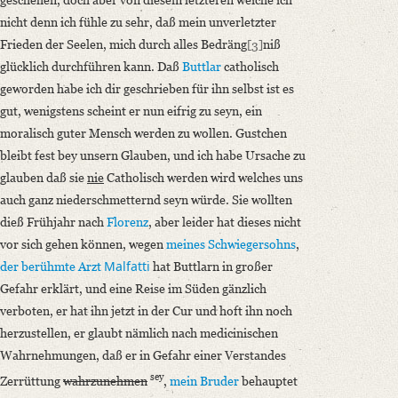
nicht denn ich fühle zu sehr, daß mein unverletzter
Frieden der Seelen, mich durch alles Bedräng
[3]
niß
glücklich durchführen kann. Daß
Buttlar
catholisch
geworden habe ich dir geschrieben für ihn selbst ist es
gut, wenigstens scheint er nun eifrig zu seyn, ein
moralisch guter Mensch werden zu wollen. Gustchen
bleibt fest bey unsern Glauben, und ich habe Ursache zu
glauben daß sie
nie
Catholisch werden wird welches uns
auch ganz niederschmetternd seyn würde. Sie wollten
dieß Frühjahr nach
Florenz
, aber leider hat dieses nicht
vor sich gehen können, wegen
meines Schwiegersohns
,
Malfatti
der berühmte Arzt
hat Buttlarn in großer
Gefahr erklärt, und eine Reise im Süden gänzlich
verboten, er hat ihn jetzt in der Cur und hoft ihn noch
herzustellen, er glaubt nämlich nach medicinischen
Wahrnehmungen, daß er in Gefahr einer Verstandes
sey
Zerrüttung
wahrzunehmen
,
mein Bruder
behauptet