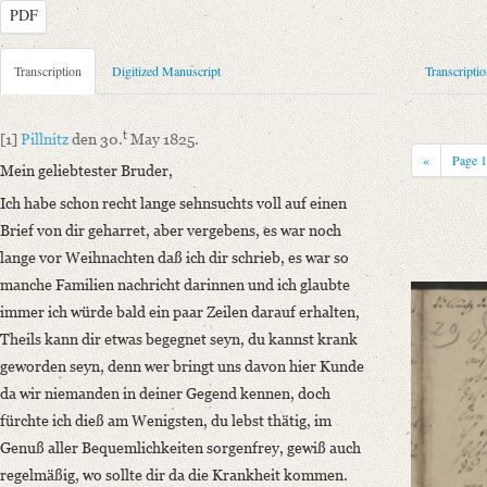
PDF
Metadata Concerning Header
Transcription
Digitized Manuscript
Transcripti
Sender: Charlotte Ernst, Ludwig Emanuel Ernst
Recipient: August Wilhelm von Schlegel
t
[1]
Pillnitz
den 30.
May 1825.
Place of Dispatch: Pillnitz
GND
«
Page
Mein geliebtester Bruder,
Place of Destination: Bonn
GND
Ich habe schon recht lange sehnsuchts voll auf einen
Date: 30.05.1825
Brief von dir geharret, aber vergebens, es war noch
Manuscript
lange vor Weihnachten daß ich dir schrieb, es war so
Provider: Dresden, Sächsische Landesbibliothek - Staats- und Universitä
manche Familien nachricht darinnen und ich glaubte
OAI Id: DE-1a-33449
immer ich würde bald ein paar Zeilen darauf erhalten,
Classification Number: Mscr.Dresd.e.90,XIX,Bd.7,Nr.33
Theils kann dir etwas begegnet seyn, du kannst krank
Number of Pages: 7S. auf Doppelbl., hs. m. U. u. Adresse
geworden seyn, denn wer bringt uns davon hier Kunde
Format: 19,3 x 11,7 cm
da wir niemanden in deiner Gegend kennen, doch
Incipit: „[1] Pillnitz den 30.t May 1825.
fürchte ich dieß am Wenigsten, du lebst thätig, im
Mein geliebtester Bruder,
Genuß aller Bequemlichkeiten sorgenfrey, gewiß auch
Ich habe schon recht lange sehnsuchts voll auf einen Brief von dir geharr
regelmäßig, wo sollte dir da die Krankheit kommen.