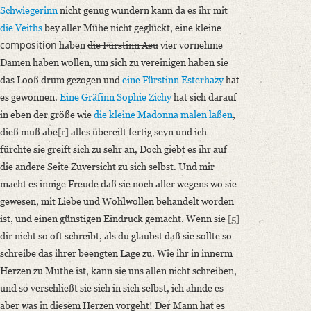
Schwiegerinn
nicht genug wundern kann da es ihr mit
die Veiths
bey aller Mühe nicht geglückt, eine kleine
composition
haben
die Fürstinn Aeu
vier vornehme
Damen haben wollen, um sich zu vereinigen haben sie
das Looß drum gezogen und
eine Fürstinn Esterhazy
hat
es gewonnen.
Eine Gräfinn Sophie Zichy
hat sich darauf
in eben der größe wie
die kleine Madonna
malen laßen
,
dieß muß abe
[r]
alles übereilt fertig seyn und ich
fürchte sie greift sich zu sehr an, Doch giebt es ihr auf
die andere Seite Zuversicht zu sich selbst. Und mir
macht es innige Freude daß sie noch aller wegens wo sie
gewesen, mit Liebe und Wohlwollen behandelt worden
ist, und einen günstigen Eindruck gemacht. Wenn sie
[5]
dir nicht so oft schreibt, als du glaubst daß sie sollte so
schreibe das ihrer beengten Lage zu. Wie ihr in innerm
Herzen zu Muthe ist, kann sie uns allen nicht schreiben,
und so verschließt sie sich in sich selbst, ich ahnde es
aber was in diesem Herzen vorgeht! Der Mann hat es