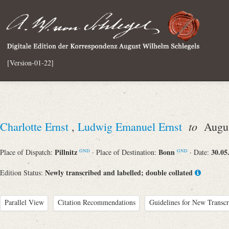
[Version-01-22]
to
Charlotte Ernst
,
Ludwig Emanuel Ernst
August
Pillnitz
Bonn
30.05
Place of Dispatch:
· Place of Destination:
· Date:
GND
GND
Newly transcribed and labelled; double collated
Edition Status:
Parallel View
Citation Recommendations
Guidelines for New Transcr