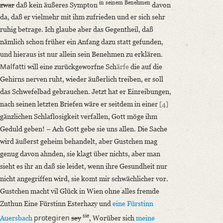
in seinem Benehmen
zwar
daß kein äußeres Sympton
davon
da, daß er vielmehr mit ihm zufrieden und er sich sehr
ruhig betrage. Ich glaube aber das Gegentheil, daß
nämlich schon früher ein Anfang dazu statt gefunden,
und hieraus ist nur allein sein Benehmen zu erklären.
Malfatti
will eine zurückgeworfne Sch
ärfe
die auf die
Gehirns nerven ruht, wieder äußerlich treiben, er soll
das Schwefelbad gebrauchen. Jetzt hat er Einreibungen,
nach seinen letzten Briefen wäre er seitdem in einer
[4]
gänzlichen Schlaflosigkeit verfallen, Gott möge ihm
Geduld geben! – Ach Gott gebe sie uns allen. Die Sache
wird äußerst geheim behandelt, aber Gustchen mag
genug davon ahnden, sie klagt über nichts, aber man
sieht es ihr an daß sie leidet, wenn ihre Gesundheit nur
nicht angegriffen wird, sie komt mir schwächlicher vor.
Gustchen macht vil Glück in Wien ohne alles fremde
Zuthun Eine Fürstinn Esterhazy und
eine Fürstinn
sie
protegiren
Auersbach
sey
, Worüber sich
meine