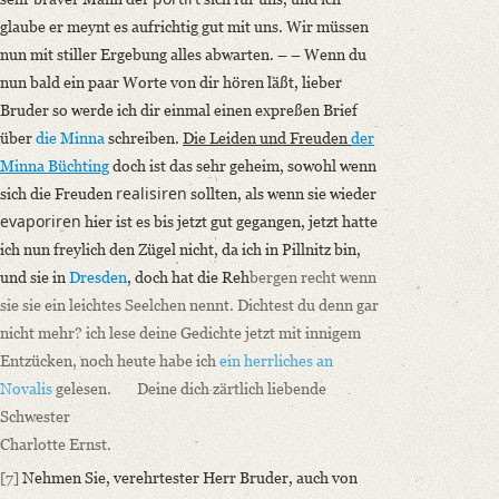
glaube er meynt es aufrichtig gut mit uns. Wir müssen
nun mit stiller Ergebung alles abwarten. – – Wenn du
nun bald ein paar Worte von dir hören läßt, lieber
Bruder so werde ich dir einmal einen expreßen Brief
über
die Minna
schreiben.
Die Leiden und Freuden
der
Minna Büchting
doch ist das sehr geheim, sowohl wenn
realisiren
sich die Freuden
sollten, als wenn sie wieder
evaporiren
hier ist es bis jetzt gut gegangen, jetzt hatte
ich nun freylich den Zügel nicht, da ich in Pillnitz bin,
und sie in
Dresden
, doch hat die Reh
bergen recht wenn
sie sie ein leichtes Seelchen nennt. Dichtest du denn gar
nicht mehr? ich lese deine Gedichte jetzt mit innigem
Entzücken, noch heute habe ich
ein herrliches an
Novalis
gelesen.
Deine
dich zärtlich liebende
Schwester
Charlotte Ernst.
[7]
Nehmen Sie, verehrtester Herr Bruder, auch von