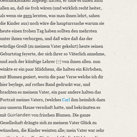
Geschicklichkeit abgelegt hätten, er sähe es ihnen auch
allen an, daß sie froh wären (und wirklich recht heiter,
als wenn sie
gern
lernten, was man ihnen lehrt, sahen
die Kinder aus) noch wäre die haupturrsache warum sie
heute einen frohen Tag haben sollten den mehrsten
unter ihnen verborgen, und daß wäre daß das der
würdige Greiß (zu meinem Vater gekehrt) heute seinen
Geburtstag feyerte, der sich ihrer so Väterlich annehme,
und auch der künftige Lehrer
[7]
von ihnen allen. nun
winkte er ein paar Mädchens, die halten ein Körbchen,
mit Blumen geziert, worin die paar Verse welche ich dir
hier beylege, auf rothes Band gedruckt war, und
brachten es meinem Vater, ein paar andere halten das
Portrait meines Vaters, (welches
Carl
ihm heimlich dazu
aus unserm Hause verschaft hatte, und bekränzten es
Guirlanden
mit
von frischen Blumen. Die ganze
Gesellschaft drängte sich zu meinem Vater Glück zu
wünschen, die Kinder weinten alle; mein Vater war sehr