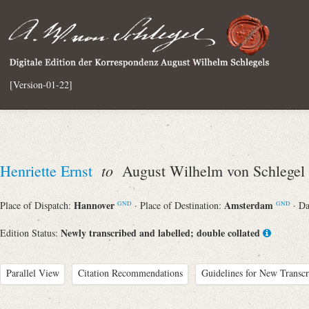
[Version-01-22]
to
Henriette Ernst
August Wilhelm von Schlegel
Hannover
Amsterdam
Place of Dispatch:
· Place of Destination:
· D
GND
GND
Newly transcribed and labelled; double collated
Edition Status:
Parallel View
Citation Recommendations
Guidelines for New Transcr