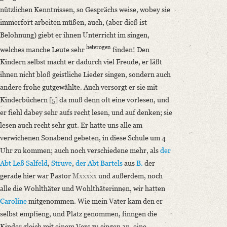
nützlichen Kenntnissen, so Gesprächs weise, wobey sie
immerfort arbeiten müßen, auch, (aber dieß ist
Belohnung) giebt er ihnen Unterricht im singen,
heterogen
welches manche Leute sehr
finden! Den
Kindern selbst macht er dadurch viel Freude, er läßt
ihnen nicht bloß geistliche Lieder singen, sondern auch
andere frohe gutgewählte. Auch versorgt er sie mit
Kinderbüchern
[5]
da muß denn oft eine vorlesen, und
er fiehl dabey sehr aufs recht lesen, und auf denken; sie
lesen auch recht sehr gut. Er hatte uns alle am
verwichenen Sonabend gebeten, in diese Schule um 4
Uhr zu kommen; auch noch verschiedene mehr, als
der
Abt
Leß
Salfeld
,
Struve
,
der Abt Bartels
aus
B.
der
gerade hier war Pastor
Mxxxxx
und außerdem, noch
alle die Wohlthäter und Wohlthäterinnen, wir hatten
Caroline
mitgenommen. Wie mein Vater kam den er
selbst empfieng, und Platz genommen, finngen die
Kinder gleich mit einem Vers zu singen an, eine