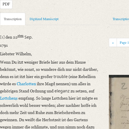
PDF
Metadata Concerning Header
Transcription
Digitized Manuscript
Transcripti
Sender: Henriette Ernst
Recipient: August Wilhelm von Schlegel
sten
Sep.
[1]
den 22
Place of Dispatch: Hannover
GND
«
Page
1791
Place of Destination: Amsterdam
GND
Liebster Wilhelm,
Date: 22.09.1791
Wenn Du itzt weniger Briefe hier aus dem Hause
Notations: Absende- und Empfangsort erschlossen.
bekömst, wie sonst, so wundere dich nur nicht darüber,
Manuscript
trouble
denn es ist itzt hier ein großer
(eine Rebellion
Provider: Dresden, Sächsische Landesbibliothek - Staats- und Universitä
würde es
Charlotten
ihre Magd nennen) um alles in
OAI Id: DE-1a-33449
eleganz
gehörigen Stand Ordnung und
zu setzen, auf
Classification Number: Mscr.Dresd.e.90,XIX,Bd.7,Nr.50
Lottchens
empfang. So lange Lottchen hier ist mögte es
Number of Pages: 11 S. auf Doppelbl., hs. m. U
schwerlich wohl besser werden; aber nachher hoffe ich
Format: 18,7 x 11,5 cm
doch mehr Zeit und Ruhe zum Briefschreiben zu
Incipit: „[1] den 22sten Sep.
gewinnen. Du weißt die Herbstzeit ist des Gartens
1791
wegen immer die schlimste, und nun nimm noch dazu