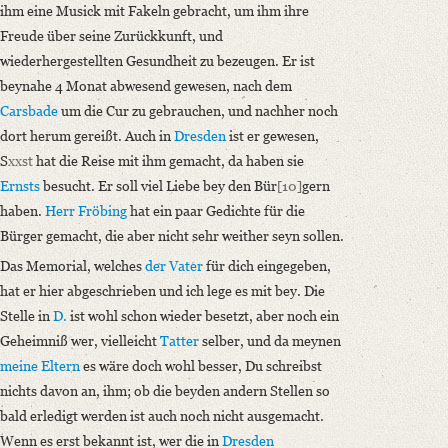
ihm eine Musick mit Fakeln gebracht, um ihm ihre
Freude über seine Zurückkunft, und
wiederhergestellten Gesundheit zu bezeugen. Er ist
beynahe 4 Monat abwesend gewesen, nach dem
Carsbade
um die Cur zu gebrauchen, und nachher noch
dort herum gereißt. Auch in
Dresden
ist er gewesen,
S
xxst
hat die Reise mit ihm gemacht, da haben sie
Ernsts
besucht. Er soll viel Liebe bey den Bür
[10]
gern
haben.
Herr Fröbing
hat ein paar Gedichte für die
Bürger gemacht, die aber nicht sehr weither seyn sollen.
Das Memorial, welches
der Vater
für dich eingegeben,
hat er hier abgeschrieben und ich lege es mit bey. Die
Stelle in
D.
ist wohl schon wieder besetzt, aber noch ein
Geheimniß wer, vielleicht
Tatter
selber, und da meynen
meine Eltern
es wäre doch wohl besser, Du schreibst
nichts davon an, ihm; ob die beyden andern Stellen so
bald erledigt werden ist auch noch nicht ausgemacht.
Wenn es erst bekannt ist, wer die in
Dresden