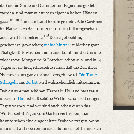
Liebster Wilhelm,
daß meine Stube und Cammer mit Papier ausgeklebt
Wenn Du itzt weniger Briefe hier aus dem Hause bekömst, wie sonst, so
worden, und zwar mit unsern eigenen hohen Händen;
hell blau
Language
gxxx
und ein Rand herum geklebt. Alle Gardinen
modernsten modell
im Hause nach den
umgesch
af
t;
German
Fuß
auch wird
[2]
noch eine
Decke geflochten,
Editors
gescheuert, gewaschen;
meine Mutter
ist hierbey ganz
Bamberg, Claudia
Thätigkeit! Etwas neu und fremd komt mir die Unruhe
Varwig, Olivia
wieder vor. Morgen reißt Lottchen schon aus, und in 14
Tagen ist sie hier, ich fürchte schon daß die Zeit ihres
Hierseyns uns gar zu schnell vergehn wird.
Die Tante
Schlegeln
aus
Zerbst
wird wahrscheinlich mitkommen.
Daß du so einen schönen Herbst in Holland hast freut
uns sehr.
Hier
ist daß schöne Wetter schon seit einigen
Tagen vorbey, und wir sind auch schon durch das
Wetter seit 8 Tagen vom Garten vertrieben, man
könnte schon eine eingeheitzte Stube vertragen, wenn
man nicht auf noch einen nach Sommer hoffte und sich