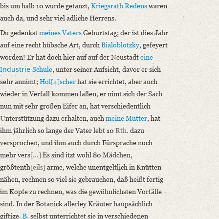
bis um halb 10 wurde getanzt,
Kriegsrath Redens
waren
auch da, und sehr viel adliche Herrens.
Du gedenkst
meines Vaters
Geburtstag; der ist dies Jahr
auf eine recht hübsche Art, durch
Bialoblotzky
, gefeyert
worden! Er hat doch hier auf auf der Neustadt
eine
Industrie
Schule
, unter seiner Aufsicht, davor er sich
sehr annimt;
Hol
[4]
scher
hat sie errichtet, aber auch
wieder in Verfall kommen laßen, er nimt sich der Sach
nun mit sehr großen Eifer an, hat verschiedentlich
Unterstützung dazu erhalten, auch
meine Mutter
, hat
ihm jährlich so lange der Vater lebt 10
Rth.
dazu
versprochen, und ihm auch durch Fürsprache noch
mehr vers
[...]
Es sind itzt wohl 80 Mädchen,
größtenth
[eils]
arme, welche unentgeltlich in Knütten
nähen, rechnen so viel sie gebrauchen, daß heißt fertig
im Kopfe zu rechnen, was die gewöhnlichsten Vorfälle
sind. In der Botanick allerley Kräuter haupsächlich
giftige.
B.
selbst unterrichtet sie in verschiedenen