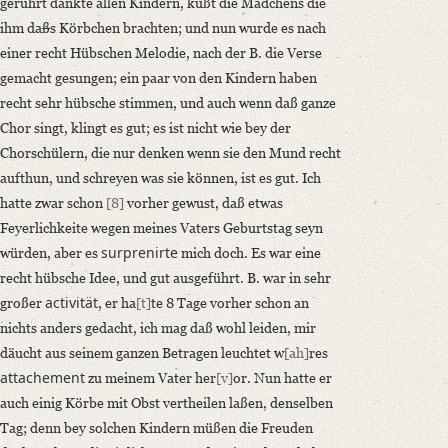
gerührt dankte allen Kindern, küßt die Mädchens die
ihm da
ß
s Körbchen brachten; und nun wurde es nach
einer recht Hübschen Melodie, nach der B. die Verse
gemacht gesungen; ein paar von den Kindern haben
recht sehr hübsche stimmen, und auch wenn daß ganze
Chor singt, klingt es gut; es ist nicht wie bey der
Chorschülern, die nur denken wenn sie den Mund recht
aufthun, und schreyen was sie können, ist es gut. Ich
hatte zwar schon
[8]
vorher gewust, daß etwas
Feyerlichkeite wegen meines Vaters Geburtstag seyn
surprenirte
würden, aber es
mich doch. Es war eine
recht hübsche Idee, und gut ausgeführt. B. war in sehr
activität
großer
, er ha
[t]
te 8 Tage vorher schon an
nichts anders gedacht, ich mag daß wohl leiden, mir
däucht aus seinem ganzen Betragen leuchtet w
[ah]
res
attachement
zu meinem Vater her
[v]
or. Nun hatte er
auch einig Körbe mit Obst vertheilen laßen, denselben
Tag; denn bey solchen Kindern müßen die Freuden