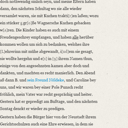
doch nothwendig sinlich seyn, und meine Eltern haben
dann, den nächsten Schultag wo sie alle wieder
versamlet waren, sie mit Kuchen trakti
[r]
en laßen; wozu
ein stücker 5 gr
[o]
ße Wagnersche Kuchen gebacken
w
[a]
ren. Die Kinder haben es auch mit einem
Freudengeschrey empfangen, und haben
alle
herüber
kommen wollen um sich zu bedanken, welches ihre
[L]
ehrerinn mit mühe abgewandt, i
[nd]
em sie gesagt,
sie wollte hergehn und e
[s]
in
[9]
ihrem Namen thun,
einige von den angesehnsten kamen aber doch und
dankten, und machten es recht manierlich. Den Abend
aß dann B. und
sein Freund Nöldeke
, und Caroline bey
uns, und wir waren bey einer Pole Punsch recht
fröhlich, mein Vater war recht gesprächig und heiter.
Gestern hat er gepredigt am Bußtage, und den nächsten
Sontag denckt er wieder zu predigen.
Gestern haben die Bürger hier von der Neustadt ihrem
Gerichtsschulzen auch eine Ehre erwiesen, in dem sie