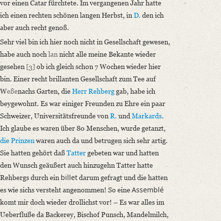
vor einen Catar fürchtete. Im vergangenen Jahr hatte
ich einen rechten schönen langen Herbst, in
D.
den ich
aber auch recht genoß.
Sehr viel bin ich hier noch nicht in Gesellschaft gewesen,
habe auch noch
lan
nicht alle meine Bekante wieder
gesehen
[3]
ob ich gleich schon 7 Wochen wieder hier
bin. Einer recht brillanten Gesellschaft zum Tee auf
W
eße
nachs Garten, die
Herr Rehberg
gab, habe ich
beygewohnt. Es war einiger Freunden zu Ehre ein paar
Schweizer, Universitätsfreunde von
R.
und
Markards
.
Ich glaube es waren über 80 Menschen, wurde getanzt,
die Prinzen
waren auch da und betrugen sich sehr artig.
Sie hatten gehört daß
Tatter
gebeten war und hatten
den Wunsch geäußert auch hinzugehn Tatter hatte
billet
Rehbergs durch ein
darum gefragt und die hatten
Assemblé
es wie sichs versteht angenommen! So eine
komt mir doch wieder drollichst vor! – Es war alles im
Ueberfluße da Backerey, Bischof Punsch, Mandelmilch,