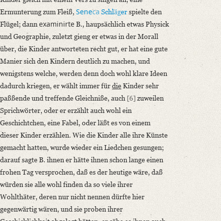
Sene
ca
Ermunterung zum Fleiß,
Schl
äg
er
spielte den
examinirte
Flügel; dann
B., haupsächlich etwas Physick
und Geographie, zuletzt gieng er etwas in der Morall
über, die Kinder antworteten recht gut, er hat eine gute
Manier sich den Kindern deutlich zu machen, und
wenigstens welche, werden denn doch wohl klare Ideen
dadurch kriegen, er wählt immer für
die
Kinder sehr
paßßende und treffende Gleichniße, auch
[6]
zuweilen
Sprichwörter, oder er erzählt auch wohl ein
Geschichtchen, eine Fabel, oder läßt es von einem
dieser Kinder erzählen. Wie die Kinder alle ihre Künste
gemacht hatten, wurde wieder ein Liedchen gesungen;
darauf sagte B. ihnen er hätte ihnen schon lange einen
frohen Tag versprochen, daß es der heutige wäre, daß
würden sie alle wohl finden da so viele ihrer
Wohlthäter, deren nur nicht nennen dürfte hier
gegenwärtig wären, und sie proben ihrer