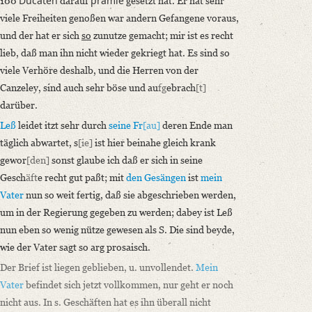
Ducaten
prämie
100
darauf
gesetzt hat. Er hat sehr
viele Freiheiten genoßen war andern Gefangene voraus,
und der hat er sich
so
zunutze gemacht; mir ist es recht
lieb, daß man ihn nicht wieder gekriegt hat. Es sind so
viele Verhöre deshalb, und die Herren von der
Canzeley, sind auch sehr böse und au
fg
ebrach
[t]
darüber.
Leß
leidet itzt sehr durch
seine Fr
[au]
deren Ende man
täglich abwartet, s
[ie]
ist hier beinahe gleich krank
gewor
[den]
sonst glaube ich daß er sich in seine
Gesch
äft
e recht gut paßt; mit
den Gesängen
ist
mein
Vater
nun so weit fertig, daß sie abgeschrieben werden,
um in der Regierung gegeben zu werden; dabey ist Leß
nun eben so wenig nütze gewesen als S. Die sind beyde,
wie der Vater sagt so arg prosaisch.
Der Brief ist liegen geblieben, u. unvollendet.
Mein
Vater
befindet sich jetzt vollkommen, nur geht er noch
nicht aus. In s. Geschäften hat es ihn überall nicht