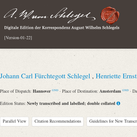
[Version-01-22]
Johann Carl Fürchtegott Schlegel
,
Henriette Erns
Hannover
Amsterdam
Place of Dispatch:
· Place of Destination:
· D
GND
GND
Newly transcribed and labelled; double collated
Edition Status:
Parallel View
Citation Recommendations
Guidelines for New Transcr