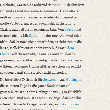
Vacanz
Geschäfte, wären blos während der
: darinn irrst
Du, und es sind ihm keine Angenehmen Geschäfte, er
muß sich nun erst von neuen wieder da hineinsetzen;
große Verbeßerung ist es auch nicht, höchstens 50
Thaler, und daß erst nach einem Jahr. Von
Jacobi
, hat
er noch nichts. Mit
Salfeldt
ob der noch Abt wird oder
nicht, daß ist noch nicht entschiden, es zieht sich in die
länge, vielleicht entsteht ein Prozeß, da man
dem
Closter
will diesesmahl, da nur 2 Conventualen da
gewesen, das Recht will streitig machen, selbst einen zu
wählen; nach einer Universität, ist es schon verschickt
gewesen, damit sind sie aber nicht zufrieden
Du intereßirst Dich doch für
Schw
e
ben
, aus
Göttingen
;
diese letzten Tage ist die ganze Stadt davon voll
gewesen, er ist aus dem Gefangenhaus
[4]
so glücklich
entwichen, und nun ist es schon so lange, daß man ihn
schwerlich wiederkriegen wird, obgleich
Wallmoden