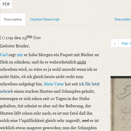
PDF
Metadata Concerning Header
Transcription
Digitized Manuscript
Transcripti
Sender: Johann Carl Fürchtegott Schlegel, Henriette Ernst
Recipient: August Wilhelm von Schlegel
sten
[1]
1791 den 25
Nov
Place of Dispatch: Hannover
GND
«
Page
Liebster Bruder,
Place of Destination: Amsterdam
GND
Carl
sagt
mir
er habe Morgen ein Paquet mit Bücher an
Date: 25.11.1791
Dich zu schicken, und da er wahrscheinlich
nicht
Notations: Absende- und Empfangsort erschlossen. – Der Brief geht üb
schreiben wird, so wäre es ja wohl unrecht wenn ich es
Manuscript
nicht thäte, ob ich gleich heute nicht recht zum
Provider: Dresden, Sächsische Landesbibliothek - Staats- und Universitä
schreiben aufgelegt bin.
Mein Vater
hat seit
ich Dir letzt
OAI Id: DE-1a-33449
schrieb
einen starken Husten und Schnupfen gehabt,
Classification Number: Mscr.Dresd.e.90,XIX,Bd.7,Nr.53
weswegen er sich schon seit 10 Tagen in der Stube
Number of Pages: 4S. auf Doppelbl., hs. m. U
gehalten, itzt scheint es aber auf der Beßerung, der
Format: 18,9 x 11,5 cm
Husten läßt schon sehr nach; es ist nur fatal daß ihn
Incipit: „[1] 1791 den 25sten Nov
solch eine Unpäßlichkeit gleich sehr angreift,
und
er ist
Liebster Bruder,
wirklich etwas magerer geworden; nun der Schnupfen