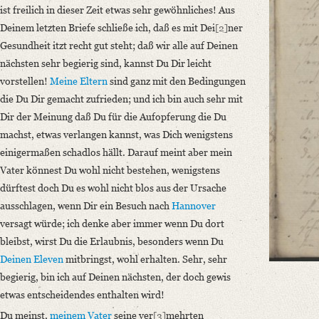
Carl sagt mir er habe Morgen ein Paquet mit Bücher an Dich zu schicken
ist freilich in dieser Zeit etwas sehr gewöhnliches! Aus
Deinem letzten Briefe schließe ich, daß es mit Dei
[2]
ner
Language
Gesundheit itzt recht gut steht; daß wir alle auf Deinen
German
nächsten sehr begierig sind, kannst Du Dir leicht
Editors
vorstellen!
Meine Eltern
sind ganz mit den Bedingungen
Bamberg, Claudia
die Du Dir gemacht zufrieden; und ich bin auch sehr mit
Varwig, Olivia
Dir der Meinung daß Du für die Aufopferung die Du
machst, etwas verlangen kannst, was Dich wenigstens
einigermaßen schadlos hällt. Darauf meint aber mein
Vater könnest Du wohl nicht bestehen, wenigstens
dürftest doch Du es wohl nicht blos aus der Ursache
ausschlagen, wenn Dir ein Besuch nach
Hannover
versagt würde; ich denke aber immer wenn Du dort
bleibst, wirst Du die Erlaubnis, besonders wenn Du
Deinen Eleven
mitbringst, wohl erhalten. Sehr, sehr
begierig, bin ich auf Deinen nächsten, der doch gewis
etwas entscheidendes enthalten wird!
Du meinst,
meinem Vater
seine ver
[3]
mehrten