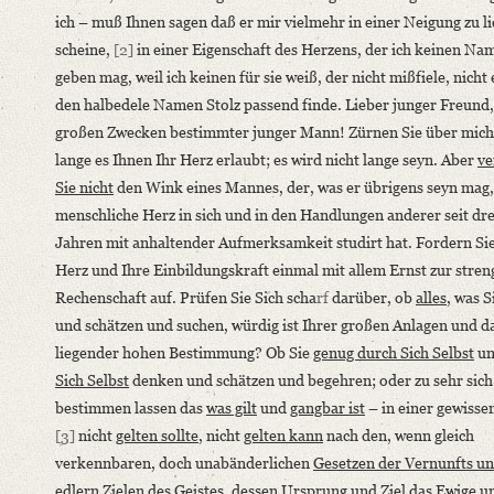
ich – muß Ihnen sagen daß er mir vielmehr in einer Neigung zu l
German
scheine,
[2]
in einer Eigenschaft des Herzens, der ich keinen Na
Editors
geben mag, weil ich keinen für sie weiß, der nicht mißfiele, nicht
Bamberg, Claudia
den halbedele Namen Stolz passend finde. Lieber junger Freund,
Varwig, Olivia
großen Zwecken bestimmter junger Mann! Zürnen Sie über mich
lange es Ihnen Ihr Herz erlaubt; es wird nicht lange seyn. Aber
ve
Sie nicht
den Wink eines Mannes, der, was er übrigens seyn mag,
menschliche Herz in sich und in den Handlungen anderer seit dr
Jahren mit anhaltender Aufmerksamkeit studirt hat.
Fordern Sie
Herz und Ihre Einbildungskraft einmal mit allem Ernst zur stre
Rechenschaft auf.
Prüfen Sie Sich scha
rf
darüber, ob
alles
, was S
und schätzen und suchen, würdig ist Ihrer großen Anlagen und d
liegender hohen Bestimmung? Ob Sie
genug durch Sich Selbst
u
Sich Selbst
denken und schätzen und begehren; oder zu sehr sich
bestimmen lassen das
was gilt
und
gangbar ist
– in einer gewisse
[3]
nicht
gelten sollte
, nicht
gelten kann
nach den, wenn gleich
verkennbaren, doch unabänderlichen
Gesetzen der Vernunfts un
edlern Zielen des Geistes
, dessen Ursprung und Ziel das Ewige u