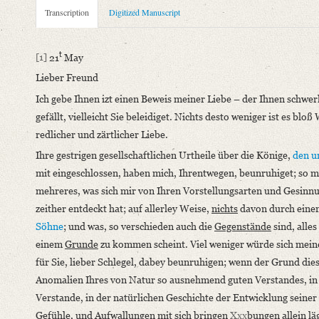
Metadata Concerning Header
Transcription
Digitized Manuscript
Sender: Johann Georg Heinrich Feder
Recipient: August Wilhelm von Schlegel
t
[1]
21
May
Place of Dispatch: Göttingen
GND
Lieber Freund
Place of Destination: Göttingen
GND
Ich gebe Ihnen izt einen Beweis meiner Liebe – der Ihnen schwer
Date: 21. Mai [zwischen 1786 und 1791]
gefällt, vielleicht Sie beleidiget. Nichts desto weniger ist es blo
Notations: Absender, Datum (Jahr) sowie Absende- und Empfang
redlicher und zärtlicher Liebe.
Manuscript
Ihre gestrigen gesellschaftlichen Urtheile über die Könige,
den u
Provider: Dresden, Sächsische Landesbibliothek - Staats- und U
mit eingeschlossen, haben mich, Ihrentwegen, beunruhiget; so m
OAI Id: DE-1a-33563
mehreres, was sich mir von Ihren Vorstellungsarten und Gesinn
Classification Number: Mscr.Dresd.e.90,XIX,Bd.8,Nr.44
zeither entdeckt hat; auf allerley Weise,
nichts
davon durch eine
Number of Pages: 3S. auf Doppelbl., hs. m. U.
Söhne
; und was, so verschieden auch die
Gegenstände
sind, alles
Format: 25,6 x 18,2 cm
einem
Grunde
zu kommen scheint. Viel weniger würde sich mein
Incipit: „[1] 21t May
für Sie, lieber Schlegel, dabey beunruhigen; wenn der Grund die
Lieber Freund
Anomalien Ihres von Natur so ausnehmend guten Verstandes, in
Ich gebe Ihnen izt einen Beweis meiner Liebe – der Ihnen schwerl
Verstande, in der natürlichen Geschichte der Entwicklung seiner
Gefühle, und Aufwallungen mit sich bringen
Xxx
bungen allein lä
Language