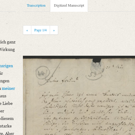
Transcription
Digitized Manuscript
«
Page
1
/4
»
lich ganz
ß Wirkung
sort erschlossen. – Datierung: Der Brief muss aus Schlegels Göttinger Studi
nsrigen
niversitätsbibliothek
ir
ungen
n
meiner
 aus
e Liebe
ser
 diesem
ich ganz gefällt, vielleicht Sie beleidiget. [...]“
 starke
ge. Aber