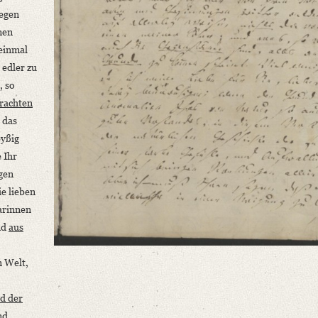
iegen
men
 einmal
 edler zu
, so
rachten
 das
eyßig
 Ihr
ngen
ie lieben
arinnen
nd
aus
n Welt,
d der
nd