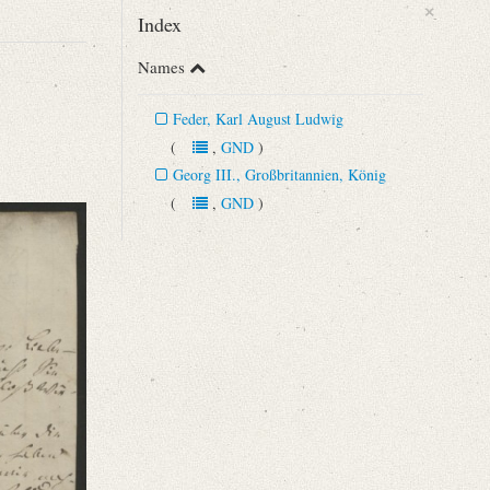
×
Index
Names
Feder, Karl August Ludwig
(
,
GND
)
Georg III., Großbritannien, König
enzeit stammen.
(
,
GND
)