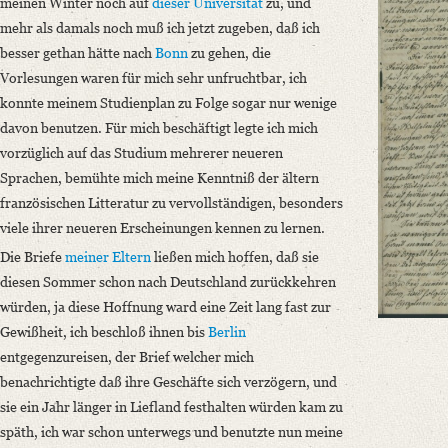
meinen Winter noch auf
dieser Universität
zu, und
Classification Number: Mscr.Dresd.e.90,XIX,Bd.13,Nr.20
mehr als damals noch muß ich jetzt zugeben, daß ich
Number of Pages: 3S. auf Doppelbl., hs. m. U. u. Adresse
besser gethan hätte nach
Bonn
zu gehen, die
Format: 24,8 x 20,2 cm
Vorlesungen waren für mich sehr unfruchtbar, ich
Language
konnte meinem Studienplan zu Folge sogar nur wenige
German
davon benutzen. Für mich beschäftigt legte ich mich
vorzüglich auf das Studium mehrerer neueren
Sprachen, bemühte mich meine Kenntniß der ältern
französischen Litteratur zu vervollständigen, besonders
viele ihrer neueren Erscheinungen kennen zu lernen.
Die Briefe
meiner Eltern
ließen mich hoffen, daß sie
diesen Sommer schon nach Deutschland zurückkehren
würden, ja diese Hoffnung ward eine Zeit lang fast zur
Gewißheit, ich beschloß ihnen bis
Berlin
entgegenzureisen, der Brief welcher mich
benachrichtigte daß ihre Geschäfte sich verzögern, und
sie ein Jahr länger in Liefland festhalten würden kam zu
späth, ich war schon unterwegs und benutzte nun meine