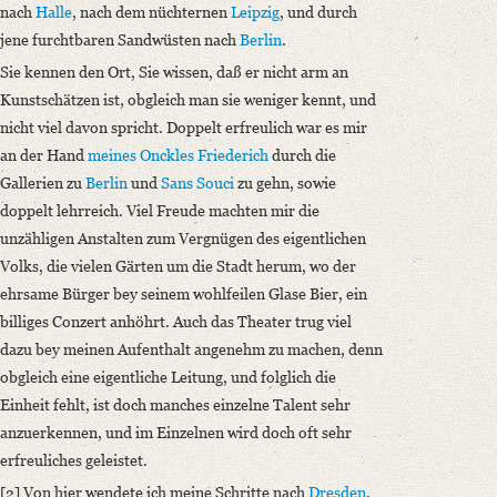
nach
Halle
, nach dem nüchternen
Leipzig
, und durch
jene furchtbaren Sandwüsten nach
Berlin
.
Sie kennen den Ort, Sie wissen, daß er nicht arm an
Kunstschätzen ist, obgleich man sie weniger kennt, und
nicht viel davon spricht. Doppelt erfreulich war es mir
an der Hand
meines Onckles Friederich
durch die
Gallerien zu
Berlin
und
Sans Souci
zu gehn, sowie
doppelt lehrreich. Viel Freude machten mir die
unzähligen Anstalten zum Vergnügen des eigentlichen
Volks, die vielen Gärten um die Stadt herum, wo der
ehrsame Bürger bey seinem wohlfeilen Glase Bier, ein
billiges Conzert anhöhrt. Auch das Theater trug viel
dazu bey meinen Aufenthalt angenehm zu machen, denn
obgleich eine eigentliche Leitung, und folglich die
Einheit fehlt, ist doch manches einzelne Talent sehr
anzuerkennen, und im Einzelnen wird doch oft sehr
erfreuliches geleistet.
[2] Von hier wendete ich meine Schritte nach
Dresden
,