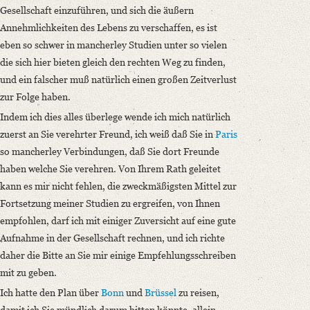
Gesellschaft einzuführen, und sich die äußern
Annehmlichkeiten des Lebens zu verschaffen, es ist
eben so schwer in mancherley Studien unter so vielen
die sich hier bieten gleich den rechten Weg zu finden,
und ein falscher muß natürlich einen großen Zeitverlust
zur Folge haben.
Indem ich dies alles überlege wende ich mich natürlich
zuerst an Sie verehrter Freund, ich weiß daß Sie in
Paris
so mancherley Verbindungen, daß Sie dort Freunde
haben welche Sie verehren. Von Ihrem Rath geleitet
kann es mir nicht fehlen, die zweckmäßigsten Mittel zur
Fortsetzung meiner Studien zu ergreifen, von Ihnen
empfohlen, darf ich mit einiger Zuversicht auf eine gute
Aufnahme in der Gesellschaft rechnen, und ich richte
daher die Bitte an Sie mir einige Empfehlungsschreiben
mit zu geben.
Ich hatte den Plan über
Bonn
und
Brüssel
zu reisen,
damit ich Sie mündlich darum bitten könnte, allein