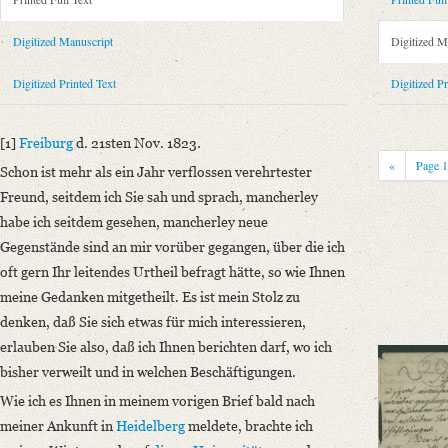
Metadata Concerning Header
Sender: Felix Theodor von Bernhardi
Digitized Manuscript
Digitized M
Recipient: August Wilhelm von Schlegel
Place of Dispatch: Freiburg im Breisgau
GND
Digitized Printed Text
Digitized Pr
Place of Destination: Bonn
GND
Date: 24.11.1823
[1]
Freiburg
d. 21sten Nov. 1823.
Notations: Datum nach der Handschrift korrigiert.
«
Page
Schon ist mehr als ein Jahr verflossen verehrtester
Printed Text
Freund, seitdem ich Sie sah und sprach, mancherley
Provider: Dresden, Sächsische Landesbibliothek - Staats- und Universitä
habe ich seitdem gesehen, mancherley neue
OAI Id: 335973167
Gegenstände sind an mir vorüber gegangen, über die ich
Bibliography: Krisenjahre der Frühromantik. Briefe aus dem Schlegelkre
oft gern Ihr leitendes Urtheil befragt hätte, so wie Ihnen
424‒427.
meine Gedanken mitgetheilt. Es ist mein Stolz zu
Incipit: „[1] Freiburg d. 21sten Nov. 1823.
denken, daß Sie sich etwas für mich interessieren,
Schon ist mehr als ein Jahr verflossen verehrtester Freund, seitdem ich 
erlauben Sie also, daß ich Ihnen berichten darf, wo ich
bisher verweilt und in welchen Beschäftigungen.
Manuscript
Wie ich es Ihnen in meinem vorigen Brief bald nach
Provider: Dresden, Sächsische Landesbibliothek - Staats- und Universitä
meiner Ankunft in
Heidelberg
meldete, brachte ich
OAI Id: DE-1a-33958