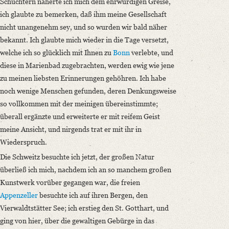
Schüchtern näherte ich mich dem ehrwürdigen Greise,
ich glaubte zu bemerken, daß ihm meine Gesellschaft
nicht unangenehm sey, und so wurden wir bald näher
bekannt. Ich glaubte mich wieder in die Tage versetzt,
welche ich so glücklich mit Ihnen zu
Bonn
verlebte, und
diese in Marienbad zugebrachten, werden ewig wie jene
zu meinen liebsten Erinnerungen gehöhren. Ich habe
noch wenige Menschen gefunden, deren Denkungsweise
so vollkommen mit der meinigen übereinstimmte;
überall ergänzte und erweiterte er mit reifem Geist
meine Ansicht, und nirgends trat er mit ihr in
Wiederspruch.
Die Schweitz besuchte ich jetzt, der großen Natur
überließ ich mich, nachdem ich an so manchem großen
Kunstwerk vorüber gegangen war, die freien
Appenzeller
besuchte ich auf ihren Bergen, den
Vierwaldtstätter See; ich erstieg den St. Gotthart, und
ging von hier, über die gewaltigen Gebürge in das