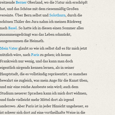
reitzende
Berner
Oberland, wo die Natur sich erschöpft
hat, und das Schöne mit dem riesenmäßig Großen
vereinte. Über Bern selbst und
Solothurn
, durch die
schönen Thäler des Jura nahm ich meinen Rückweg
nach
Basel
. So hatte ich in diesen einen Sommer alles
zusammengedrängt was das Leben schmückt,
ausgenommen die Heimath.
Mein Vater
glaubt so wie ich selbst daß es für mich jetzt
nützlich wäre, nach
Paris
zu gehen; ich kenne
Frankreich nur wenig, und das kann man doch
eigentlich nirgends kennen lernen, als in seiner
Hauptstadt, die es vollständig repräsentirt; so manches
bewahrt sie zugleich, was mein Auge für die Kunst üben,
und mir eine reiche Ausbeute sein wird; auch dem
Studium neuerer Sprachen kann ich mich dort widmen,
und finde vielleicht mehr Mittel dort als irgend
anderswo. Aber Paris ist in jeder Hinsicht ungeheuer, es
ist schwer sich dort auf eine vortheilhafte Weise in die