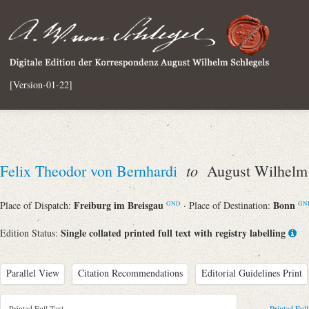
[Version-01-22]
to
Felix Theodor von Bernhardi
August Wilhelm 
Freiburg im Breisgau
Bonn
Place of Dispatch:
· Place of Destination:
GND
GN
Single collated printed full text with registry labelling
Edition Status:
Parallel View
Citation Recommendations
Editorial Guidelines Print
Printed Full Text
Printed Full