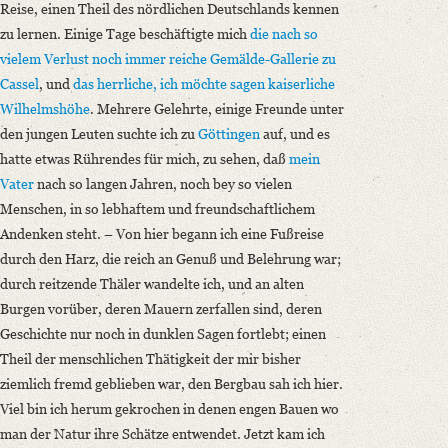
Reise, einen Theil des nördlichen Deutschlands kennen
zu lernen. Einige Tage beschäftigte mich
die nach so
vielem Verlust noch immer reiche Gemälde-Gallerie zu
Cassel
, und
das herrliche, ich möchte sagen kaiserliche
Wilhelmshöhe
. Mehrere Gelehrte, einige Freunde unter
den jungen Leuten suchte ich zu
Göttingen
auf, und es
hatte etwas Rührendes für mich, zu sehen, daß
mein
Vater
nach so langen Jahren, noch bey so vielen
Menschen, in so lebhaftem und freundschaftlichem
Andenken steht. – Von hier begann ich eine Fußreise
durch den Harz, die reich an Genuß und Belehrung war;
durch reitzende Thäler wandelte ich, und an alten
Burgen vorüber, deren Mauern zerfallen sind, deren
Geschichte nur noch in dunklen Sagen fortlebt; einen
Theil der menschlichen Thätigkeit der mir bisher
ziemlich fremd geblieben war, den Bergbau sah ich hier.
Viel bin ich herum gekrochen in denen engen Bauen wo
man der Natur ihre Schätze entwendet. Jetzt kam ich