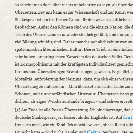
Language
so scheint man doch über nichts unbelehrter zu seyn, als über da
German
Übersetzen. Bey uns kann es zur Wissenschaft und zur Kunst wer
Shakespear ist ein trefflicher Canon für den wissenschaftlichen
Beobachter. Außer den Römern sind wir die einzige Nation, die 
Trieb des Übersetzens so unwiederstehlich gefühlt, und ihm so 
viel Bildung schuldig sind. Daher manche Aehnlichkeit unsrer un
spätrömischen litterairischen Kultur. Dieser Trieb ist eine Indica
sehr hohen, ursprünglichen Karacters des deutschen Volks. Deut
ist Kosmopolitismus mit der kräftigsten Individualitaet gemisch
für uns sind Übersetzungen Erweiterungen gewesen. Es gehört p
Moralität, Aufopferung der Neigung, dazu, um sich einer wahren
Übersetzung zu unterziehn – Man übersezt aus ächter Liebe zum
Schönen, und zur vaterländischen Litteratur.
Übersetzen ist so g
dichten, als eigne Wercke zu stande bringen – und schwerer, selt
[3]
Am Ende ist alle Poësie Übersetzung.
Ich bin überzeugt, daß 
deutsche Shakespeare jezt besser, als der Englische ist. Auf
den 
freue ich mich, wie ein Kind. Ich möchte wissen, ob ich Recht ode
Unrecht hätte – Sind nicht Hamlet und
Elektra
Pendants? Mein