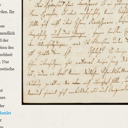
s
den. Ihr
den
unendlich
d der
tion des
schheit
t. Nur
oetische
ut
ner.
der
Hamlet
r
em