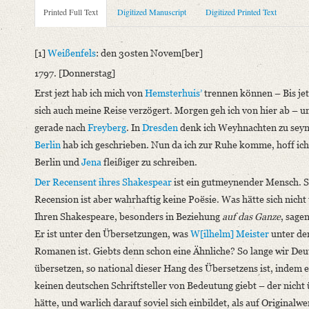
Metadata Concerning Header
Printed Full Text
Digitized Manuscript
Digitized Printed Text
Sender: Novalis
Recipient: August Wilhelm von Schlegel
[1]
Weißenfels
: den 30sten Novem[ber]
Place of Dispatch: Weißenfels
GND
1797. [Donnerstag]
Place of Destination: Jena
GND
Erst jezt hab ich mich von
Hemsterhuis’
trennen können – Bis jet
Date: 30.11.1797
sich auch meine Reise verzögert. Morgen geh ich von hier ab – u
Printed Text
gerade nach
Freyberg
. In
Dresden
denk ich Weyhnachten zu seyn
Bibliography: Novalis: Schriften. Tagebücher, Briefwechsel, 
Berlin
hab ich geschrieben. Nun da ich zur Ruhe komme, hoff ich
Incipit: „[1] Weißenfels: den 30sten Novem[ber]
Berlin und
Jena
fleißiger zu schreiben.
1797. [Donnerstag]
Der Recensent
ihres
Shakespear
ist ein gutmeynender Mensch. S
Erst jezt hab ich mich von Hemsterhuis’ trennen können – Bis je
Recension ist aber wahrhaftig keine Poësie. Was hätte sich nicht
Ihren Shakespeare, besonders in Beziehung
auf das Ganze
, sagen
Manuscript
Er ist unter den Übersetzungen, was
W[ilhelm] Meister
unter de
Provider: Frankfurt am Main, Freies Deutsches Hochstift
Romanen ist. Giebts denn schon eine Ähnliche? So lange wir De
Classification Number: Hs-11865
übersetzen, so national dieser Hang des Übersetzens ist, indem e
Number of Pages: 4 S. auf Doppelbl., hs. m. U. u. Adresse
keinen deutschen Schriftsteller von Bedeutung giebt – der nicht
Format: 8°
hätte, und warlich darauf soviel sich einbildet, als auf Originalwe