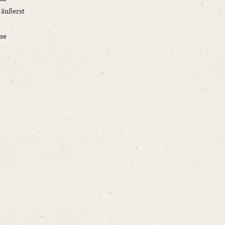
 äußerst
se