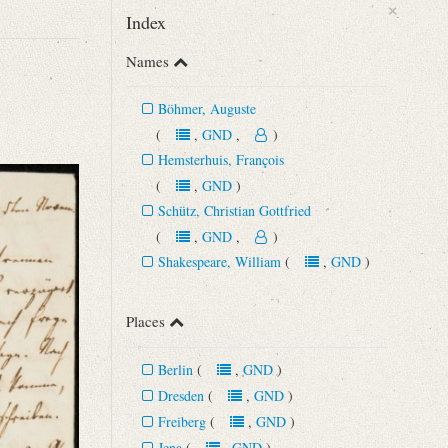
×
Index
Names
Böhmer, Auguste
(
,
GND
,
)
Hemsterhuis, François
(
,
GND
)
rd Schulz. Bd. 4. Stuttgart u.a. 1998, S. 237‒238.
Schütz, Christian Gottfried
(
,
GND
,
)
Shakespeare, William
(
,
GND
)
Places
Berlin
(
,
GND
)
Dresden
(
,
GND
)
Freiberg
(
,
GND
)
Jena
(
,
GND
)