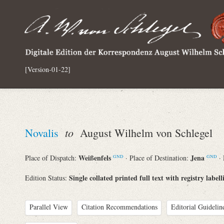
[Version-01-22]
to
Novalis
August Wilhelm von Schlegel
Weißenfels
Jena
Place of Dispatch:
· Place of Destination:
·
GND
GND
Single collated printed full text with registry labell
Edition Status:
Parallel View
Citation Recommendations
Editorial Guidelin