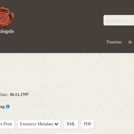
Timeline
de
30.11.1797
 Date:
ing
es Print
Extensive Metadata
XML
PDF