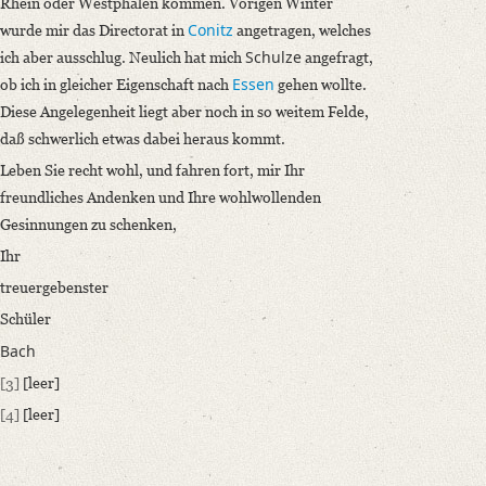
Rhein oder Westphalen kommen. Vorigen Winter
Conitz
wurde mir das Directorat in
angetragen, welches
Schulze
ich aber ausschlug. Neulich hat mich
angefragt,
Essen
ob ich in gleicher Eigenschaft nach
gehen wollte.
Diese Angelegenheit liegt aber noch in so weitem Felde,
daß schwerlich etwas dabei heraus kommt.
Leben Sie recht wohl, und fahren fort, mir Ihr
freundliches Andenken und Ihre wohlwollenden
Gesinnungen zu schenken,
Ihr
treuergebenster
Schüler
Bach
[3]
[leer]
[4]
[leer]