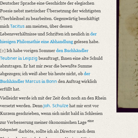
Empfangen Sie anliegend ein Exemplar meiner Bearbeitung der Bruchstüc
Deutscher Sprache eine Geschichte der elegischen
Poesie nebst metrischer Übersetzung der wichtigsten
Language
Überbleibsel zu bearbeiten. Gegenwärtig beschäftigt
German
Tacitus
mich
am meisten, über dessen
Editors
Lebensverhältnisse und Schriften ich neulich in
der
Bamberg, Claudia
hiesigen Philomathie
eine Abhandlung
gelesen habe.
Varwig, Olivia
[2]
Ich habe vorigen Sommer
den Buchhändler
Teubner
Leipzig
in
beauftragt, Ihnen eine alte Schuld
abzutragen. Er hat mir zwar die bewußte Summe
abgezogen; ich weiß aber bis heute nicht, ob
der
Marcus
Bonn
Buchhändler
in
den Auftrag wirklich
erfüllt hat.
Vielleicht werde ich mit der Zeit doch noch an den Rhein
Joh. Schulze
versetzt werden. Denn
hat mir erst vor
Kurzem geschrieben, wenn sich nicht bald in Schlesien
eine
zur Verbesserung meiner ökonomischen Lage
Gelegenheit
darböte, sollte ich als Director nach dem