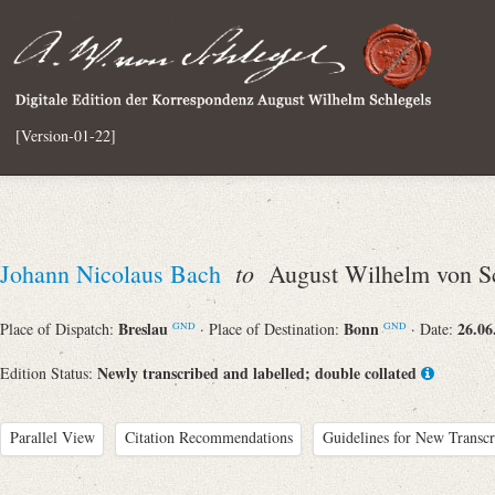
[Version-01-22]
to
Johann Nicolaus Bach
August Wilhelm von Sc
Breslau
Bonn
26.06
Place of Dispatch:
· Place of Destination:
· Date:
GND
GND
Newly transcribed and labelled; double collated
Edition Status:
Parallel View
Citation Recommendations
Guidelines for New Transcr