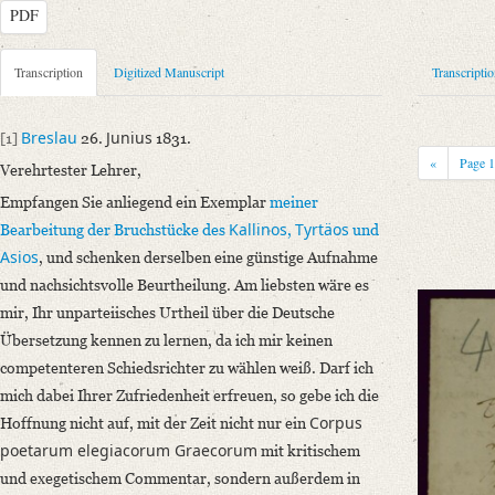
PDF
Metadata Concerning Header
Transcription
Digitized Manuscript
Transcripti
Sender: Johann Nicolaus Bach
Recipient: August Wilhelm von Schlegel
Breslau
Junius
[1]
26.
1831.
Place of Dispatch: Breslau
GND
«
Page
Verehrtester Lehrer,
Place of Destination: Bonn
GND
Empfangen Sie anliegend ein Exemplar
meiner
Date: 26.06.1831
Kallinos
Tyrtäos
Bearbeitung der Bruchstücke des
,
und
Notations: Empfangsort erschlossen.
Asios
, und schenken derselben eine günstige Aufnahme
Manuscript
und nachsichtsvolle Beurtheilung. Am liebsten wäre es
Provider: Dresden, Sächsische Landesbibliothek - Staats- und Universitä
mir, Ihr unparteiisches Urtheil über die Deutsche
OAI Id: DE-611-38972
Übersetzung kennen zu lernen, da ich mir keinen
Classification Number: Mscr.Dresd.e.90,XIX,Bd.3,Nr.4
competenteren Schiedsrichter zu wählen weiß. Darf ich
Number of Pages: 2 S. auf Doppelbl., hs. m. U.
mich dabei Ihrer Zufriedenheit erfreuen, so gebe ich die
Corpus
Format: 20,6 x 12,8 cm
Hoffnung nicht auf, mit der Zeit nicht nur ein
poetarum elegiacorum Graecorum
Incipit: „[1] Breslau 26. Junius 1831.
mit kritischem
Verehrtester Lehrer,
und exegetischem Commentar, sondern außerdem in