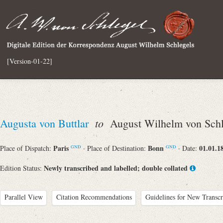
[Version-01-22]
to
Augusta von Buttlar
August Wilhelm von Schl
Paris
Bonn
01.01.1
Place of Dispatch:
· Place of Destination:
· Date:
GND
GND
Newly transcribed and labelled; double collated
Edition Status:
Parallel View
Citation Recommendations
Guidelines for New Transcr