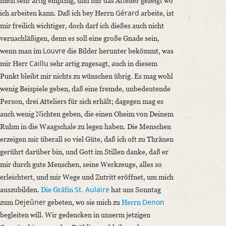
mich sehr artig empfing, und mir das Attelier gezeigt wo
Gérard
ich arbeiten kann. Daß ich bey Herrn
arbeite, ist
mir freilich wichtiger, doch darf ich dießes auch nicht
vernachläßigen, denn es soll eine große Gnade sein,
Louvre
wenn man im
die Bilder herunter bekömmt, was
Caillu
mir Herr
sehr artig zugesagt, auch in diesem
Punkt bleibt mir nichts zu wünschen übrig. Es mag wohl
wenig Beispiele geben, daß eine fremde, unbedeutende
Person, drei Atteliers für sich erhält; dagegen mag es
auch wenig Nichten geben, die einen Oheim von Deinem
Ruhm in die Waagschale zu legen haben. Die Menschen
erzeigen mir überall so viel Güte, daß ich oft zu Thränen
gerührt darüber bin, und Gott im Stillen danke, daß er
mir durch gute Menschen, seine Werkzeuge, alles so
erleichtert, und mir Wege und Zutritt eröffnet, um mich
St. Aulaire
auszubilden.
Die Gräfin
hat uns Sonntag
Dejeûner
Denon
zum
gebeten, wo sie mich zu
Herrn
begleiten will. Wir gedencken in unserm jetzigen