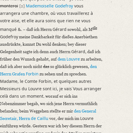
monteroi
Mademoiselle Godefroy
vous
[2]
arrangera une chambre, où vous travaillerez à
votre aise, et elle aura soins que rien ne vous
elle
manqué &
Gérard
. – daß ich Herrn
sowohl, als M
Godefroy
meine Dankbarkeit für dießes Anerbiethen
ausdrückte, kannst Du wohl denken; bey dieser
Gérard
Gelegenheit sagte ich denn auch Herrn
, daß ich
Louvre
früher den Wunsch gehabt, auf
dem
zu arbeiten,
daß ich aber noch nicht
das
so glücklich gewesen,
den
Forbin
Herrn Grafen
zu sehen und zu sprechen.
Madame, le Comte Forbin, et quelques autres
Messieurs du Louvre sont ici, je vais Vous arranger
celà dans un moment.
worauf er sich ins
Nebenzimmer begab, wo sich jene Herrn vermuthlich
befanden; beim Weggehen stellte er mir
den General
de Caillu
Louvre
Secretair, Herrn
vor, der mich im
einführen würde. Gestern war ich bey diesem Herrn der