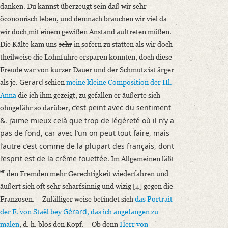
danken. Du kannst überzeugt sein daß wir sehr
öconomisch leben, und demnach brauchen wir viel da
wir doch mit einem gewißen Anstand auftreten müßen.
Die Kälte kam uns
sehr
in sofern zu statten als wir doch
theilweise die Lohnfuhre ersparen konnten, doch diese
Freude war von kurzer Dauer und der Schmutz ist ärger
Gerard
als je.
schien
meine kleine Composition der
Hl.
Anna
die ich ihm gezeigt, zu gefallen er äußerte sich
c’est peint avec du sentiment
ohngefähr so darüber,
&. j’aime mieux celà que trop de légéreté où il n’y a
pas de fond, car avec l’un on peut tout faire, mais
l’autre c’est comme de la plupart des français, dont
l’esprit est de la crême fouettée.
Im Allgemeinen läßt
er
den Fremden mehr Gerechtigkeit wiederfahren und
äußert sich oft sehr scharfsinnig und wizig
[4]
gegen die
Franzosen. – Zufälliger weise befindet sich
das Portrait
Gérard
der F. von Staël
bey
, das ich angefangen zu
malen
, d. h. blos den Kopf. – Ob denn
Herr von