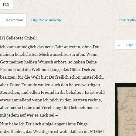
PDF
Metadata Concerning Header
Transcription
Digitized Manuscript
Transcripti
Sender: Augusta von Buttlar
Recipient: August Wilhelm von Schlegel
[1]
Geliebter Onkel!
Place of Dispatch: Paris
GND
«
Page
ich kann unmöglich das neue Jahr antreten, ohne Dir
Place of Destination: Bonn
GND
meinen herzlichsten Glückwunsch zu zurufen.
Wenn
Date: 01.01.1823
Gott meinen heißen Wunsch erhört, so haben Deine
Notations: Empfangsort erschlossen.
Freunde und die Welt noch lange das Glück Dich zu
besitzen; für die Welt bist Du freilich schon unsterblich,
Manuscript
aber Deine Freunde wollen auch den liebenswurdigen
Provider: Dresden, Sächsische Landesbibliothek - Staats- und Universitä
Menschen, und edlen Freund in dir behalten. Es ist wohl
OAI Id: DE-611-38972
etwas anmaßend wenn ich mich zu den letztern rechne,
Classification Number: Mscr.Dresd.e.90,XIX,Bd.3,Nr.125
aber meine Liebe und Verehrung für Dich nehmen es
Number of Pages: 4 S., hs. m. U.
mit jedem auf wer es auch sei –
Format: 18,2 x 11,6 cm u. 12 x 9,1 cm
Incipit: „[1] Geliebter Onkel!
Nun habe ich Dir auch einige angenehme Dinge
Attelier
ich kann unmöglich das neue Jahr antreten, ohne Dir meinen herzlichst
mitzutheilen, das Wichtigste ist wohl daß ich im