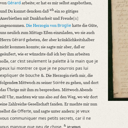
Gérard
von
arbeite; er hat es mir selbst angebothen,
Language
ich
und Du kannst dencken daß
ein so gütiges
German
Anerbiethen mit Dankbarkeit und Freude
[n]
French
Broglie
angenommen.
Die Herzogin von
hatte die Güte,
Editors
uns neulich zum Mittags Eßen einzuladen, wo sie auch
Bamberg, Claudia
Gérard
Herrn
gebeten, der aber kränklichkeitshalber
Hoell, Anne
nicht kommen konnte; sie sagte mir aber, daß er
Varwig, Olivia
geäußert, wie er wünschte daß ich bey ihm arbeiten
car c’est seulement la palette à la main que je
solle,
peux lui montrer ce que je ne pourrois pas lui
expliquer de bouche &.
Die Herzogin rieth mir, die
Soirée
folgende
n
Mittwoch zu seiner
zu gehen, und dort
das Übrige mit ihm zu besprechen. Mittwoch Abends
eilf Uhr, machten wir uns also auf den Weg, wo wir dort
eine Zahlreiche Gesellschaft fanden. Er machte mir nun
Offerte
je veux
selbst die
, und sagte unter andern:
vous communiquer mes petits secrets, car il ne
&
vous manque que peu de chose,
je vous