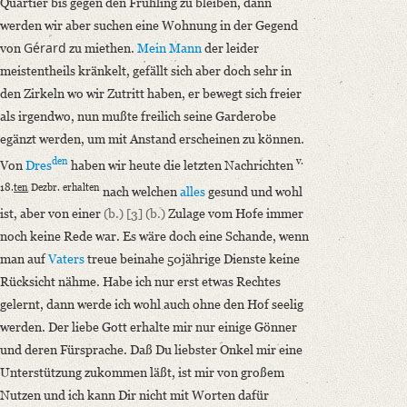
Quartier bis gegen den Frühling zu bleiben, dann
werden wir aber suchen eine Wohnung in der Gegend
Gérard
von
zu miethen.
Mein Mann
der leider
meistentheils kränkelt, gefällt sich aber doch sehr in
den Zirkeln wo wir Zutritt haben, er bewegt sich freier
als irgendwo, nun mußte freilich seine Garderobe
egänzt werden, um mit Anstand erscheinen zu können.
den
v.
Von
Dres
haben wir heute die letzten Nachrichten
18.
ten
Dezbr. erhalten
nach welchen
alles
gesund und wohl
ist, aber von einer
(b.)
[3]
(b.)
Zulage vom Hofe immer
noch keine Rede war. Es wäre doch eine Schande, wenn
man auf
Vaters
treue beinahe 50jährige Dienste keine
Rücksicht nähme. Habe ich nur erst etwas Rechtes
gelernt, dann werde ich wohl auch ohne den Hof seelig
werden. Der liebe Gott erhalte mir nur einige Gönner
und deren Fürsprache. Daß Du liebster Onkel mir eine
Unterstützung zukommen läßt, ist mir von großem
Nutzen und ich kann Dir nicht mit Worten dafür