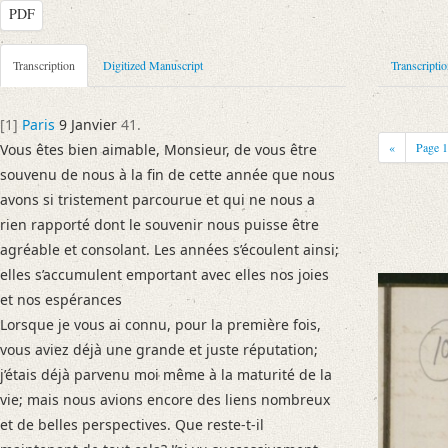
PDF
Metadata Concerning Header
Transcription
Digitized Manuscript
Transcripti
Sender: Achille-Léon-Victor de Broglie
Recipient: August Wilhelm von Schlegel
[1]
Paris
9 Janvier
41.
Place of Dispatch: Paris
GND
«
Page
Vous êtes bien aimable, Monsieur, de vous être
Place of Destination: Bonn
GND
souvenu de nous à la fin de cette année que nous
Date: 9. Januar [1841]
avons si tristement parcourue et qui ne nous a
Notations: Datum (Jahr) sowie Empfangsort erschlossen. – Datierung d
rien rapporté dont le souvenir nous puisse être
agréable et consolant. Les années s’écoulent ainsi;
Manuscript
elles s’accumulent emportant avec elles nos joies
Provider: Dresden, Sächsische Landesbibliothek - Staats- und Universitä
et nos espérances
OAI Id: DE-611-38973
Lorsque je vous ai connu, pour la première fois,
Classification Number: Mscr.Dresd.e.90,XIX,Bd.4(2),Nr.10
vous aviez déjà une grande et juste réputation;
Number of Pages: 3 S. auf Doppelbl., hs. m. U.
j’étais déjà parvenu moi même à la maturité de la
Format: 20,9 x 13,5 cm
vie; mais nous avions encore des liens nombreux
Incipit: „[1] Paris 9 Janvier 41.
et de belles perspectives. Que reste-t-il
Vous êtes bien aimable, Monsieur, de vous être souvenu de nous à la fin d