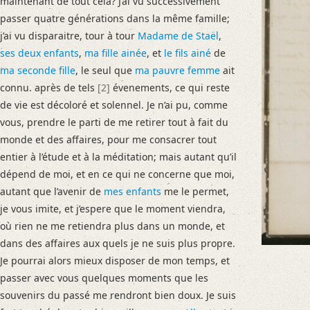
maintenant de tout cela? J’ai vu successivement
Language
passer quatre générations dans la même famille;
French
j’ai vu disparaitre, tour à tour
Madame de Staël
,
ses deux enfants
,
ma fille ainée
, et
le fils ainé
de
Editors
ma seconde fille
, le seul que
ma pauvre femme
ait
Dänekas, Laura
connu. après de tels
[2]
évenements, ce qui reste
Golyschkin, Ruth
de vie est décoloré et solennel. Je n’ai pu, comme
Steffes, Franziska
vous, prendre le parti de me retirer tout à fait du
monde et des affaires, pour me consacrer tout
entier à l’étude et à la méditation; mais autant qu’il
dépend de moi, et en ce qui ne concerne que moi,
autant que l’avenir de
mes enfants
me le permet,
je vous imite, et j’espere que le moment viendra,
où rien ne me retiendra plus dans un monde, et
dans des affaires aux quels je ne suis plus propre.
Je pourrai alors mieux disposer de mon temps, et
passer avec vous quelques moments que les
souvenirs du passé me rendront bien doux. Je suis