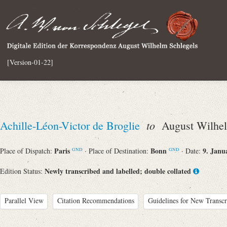
[Version-01-22]
to
Achille-Léon-Victor de Broglie
August Wilhel
Paris
Bonn
9. Janu
Place of Dispatch:
· Place of Destination:
· Date:
GND
GND
Newly transcribed and labelled; double collated
Edition Status:
Parallel View
Citation Recommendations
Guidelines for New Transcr