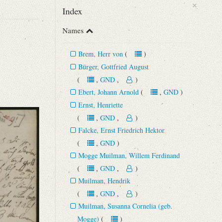
×
Index
Names
Brem, Herr von
(
)
Bürger, Gottfried August
(
,
GND
,
)
Ebert, Johann Arnold
(
,
GND
)
Ernst, Henriette
(
,
GND
,
)
Falcke, Ernst Friedrich Hektor
(
,
GND
)
Mogge Muilman, Willem Ferdinand
(
,
GND
,
)
Muilman, Hendrik
(
,
GND
,
)
Muilman, Susanna Cornelia (geb.
Mogge)
(
)