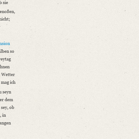
b sie
genoßen,
nicht;
r
nsion
alben so
reytag
ohnen
t Wetter
 mag ich
u seyn
ter dem
 sey, ob
, in
langen