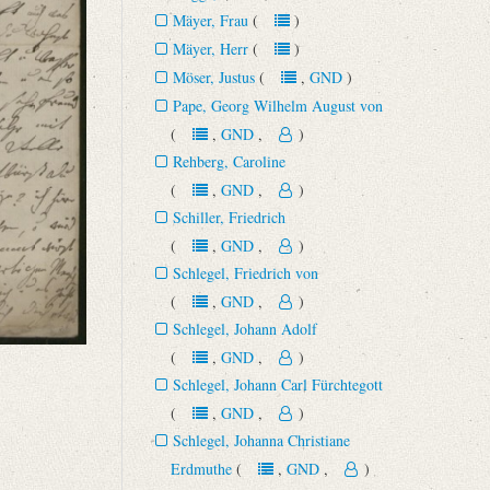
Mäyer, Frau
(
)
Mäyer, Herr
(
)
Möser, Justus
(
,
GND
)
Pape, Georg Wilhelm August von
(
,
GND
,
)
Rehberg, Caroline
(
,
GND
,
)
Schiller, Friedrich
(
,
GND
,
)
Schlegel, Friedrich von
(
,
GND
,
)
Schlegel, Johann Adolf
(
,
GND
,
)
Schlegel, Johann Carl Fürchtegott
(
,
GND
,
)
Schlegel, Johanna Christiane
Erdmuthe
(
,
GND
,
)