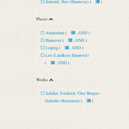
Schmidt, Herr (Hannover)
(
)
Places
Amsterdam
(
,
GND
)
Hannover
(
,
GND
)
Leipzig
(
,
GND
)
List (Landkreis Hannover)
(
,
GND
)
Works
Schiller, Friedrich: Über Bürgers
Gedichte (Rezension)
(
)