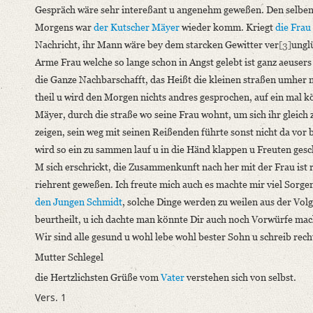
Gespräch wäre sehr intereßant u angenehm geweßen. Den selben
Morgens war
der Kutscher Mäyer
wieder komm. Kriegt
die Frau
Nachricht, ihr Mann wäre bey dem starcken Gewitter ver
[3]
ungl
Arme Frau welche so lange schon in Angst gelebt ist ganz aeusers
die Ganze Nachbarschafft, das Heißt die kleinen straßen umher
theil u wird den Morgen nichts andres gesprochen, auf ein mal 
Mäyer, durch die straße wo seine Frau wohnt, um sich ihr gleich 
zeigen, sein weg mit seinen Reißenden führte sonst nicht da vor 
wird so ein zu sammen lauf u in die Händ klappen u Freuten gesc
M sich erschrickt, die Zusammenkunft nach her mit der Frau ist 
riehrent geweßen. Ich freute mich auch es machte mir viel Sorg
den Jungen Schmidt
, solche Dinge werden zu weilen aus der Vol
beurtheilt, u ich dachte man könnte Dir auch noch Vorwürfe ma
Wir sind alle gesund u wohl lebe wohl bester Sohn u schreib recht
Mutter Schlegel
die Hertzlichsten Grüße vom
Vater
verstehen sich von selbst.
Vers. 1