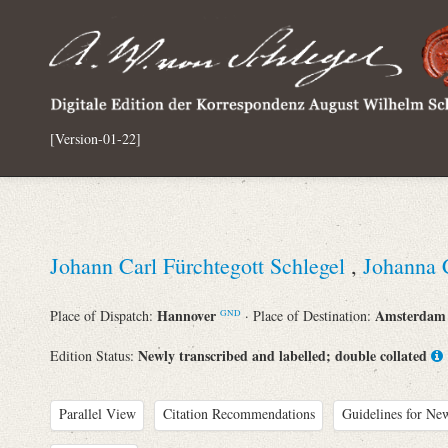
[Version-01-22]
Johann Carl Fürchtegott Schlegel
,
Johanna 
Hannover
Amsterda
Place of Dispatch:
· Place of Destination:
GND
Newly transcribed and labelled; double collated
Edition Status:
Parallel View
Citation Recommendations
Guidelines for New