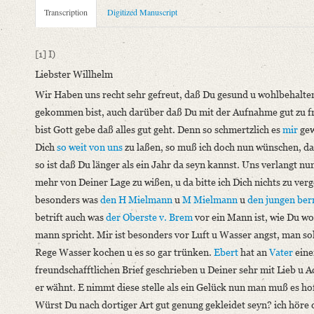
Metadata Concerning Header
Transcription
Digitized Manuscript
Sender: Johann Carl Fürchtegott Schlegel, Johanna Christiane
Recipient: August Wilhelm von Schlegel
[1]
I)
Place of Dispatch: Hannover
GND
Liebster Willhelm
Place of Destination: Amsterdam
GND
Wir Haben uns recht sehr gefreut, daß Du gesund u wohlbehalte
Date: 20.05.1791
gekommen bist, auch darüber daß Du mit der Aufnahme gut zu f
Notations: Absende- und Empfangsort erschlossen.
bist Gott gebe daß alles gut geht. Denn so schmertzlich es
mir
ge
Manuscript
Dich
so weit von uns
zu laßen, so muß ich doch nun wünschen, da
Provider: Dresden, Sächsische Landesbibliothek - Staats- und U
so ist daß Du länger als ein Jahr da seyn kannst. Uns verlangt nu
OAI Id: DE-611-36881
mehr von Deiner Lage zu wißen, u da bitte ich Dich nichts zu ver
Classification Number: Mscr.Dresd.e.90,XIX,Bd.21,Nr.5
besonders was
den H Mielmann
u
M Mielmann
u
den jungen ber
Number of Pages: 4 S. auf Doppelbl., hs. m. U.
betrift auch was
der Oberste v. Brem
vor ein Mann ist, wie Du wo
Format: 23,1 x 18,9 cm
mann spricht. Mir ist besonders vor Luft u Wasser angst, man sol
Incipit: „[1] I)
Rege Wasser kochen u es so gar trünken.
Ebert
hat an
Vater
eine
Liebster Willhelm
freundschafftlichen Brief geschrieben u Deiner sehr mit Lieb u 
Wir Haben uns recht sehr gefreut, daß Du gesund u wohlbehalt
er wähnt. E nimmt diese stelle als ein Gelück nun man muß es ho
Würst Du nach dortiger Art gut genung gekleidet seyn? ich höre 
Language