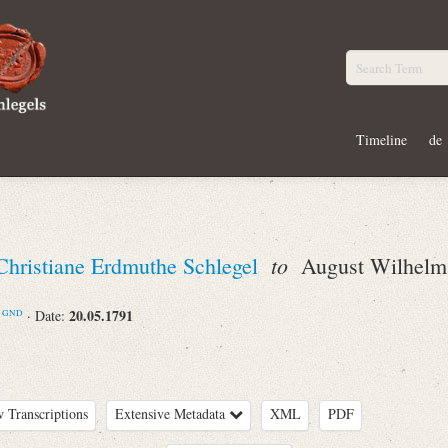
Timeline
de
to
Christiane Erdmuthe Schlegel
August Wilhelm 
m
20.05.1791
· Date:
GND
 Transcriptions
Extensive Metadata
XML
PDF