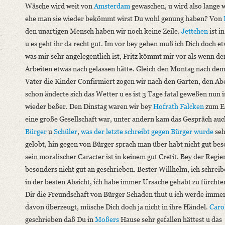
Wäsche wird weit von
Amsterdam
gewaschen, u wird also lange 
German
ehe man sie wieder bekömmt wirst Du wohl genung haben? Von
Editors
den unartigen Mensch haben wir noch keine Zeile.
Jettchen
ist i
Bamberg, Claudia
u es geht ihr da recht gut. Im vor bey gehen muß ich Dich doch e
Varwig, Olivia
was mir sehr angelegentlich ist, Fritz kömmt mir vor als wenn der
Arbeiten etwas nach gelassen hätte. Gleich den Montag nach dem
Vater die Kinder Confirmiert zogen wir nach den Garten, den Ab
schon änderte sich das Wetter u es ist 3 Tage fatal geweßen nun i
wieder beßer. Den Dinstag waren wir bey
Hofrath Falcken
zum E
eine große Gesellschaft war, unter andern kam das Gespräch auc
Bürger
u
Schüler
,
was der letzte schreibt gegen Bürger wurde
seh
gelobt, hin gegen von Bürger sprach man über habt nicht gut be
sein moralischer Caracter ist in keinem gut Cretit. Bey der Regi
besonders nicht gut an geschrieben. Bester Willhelm, ich schreib
in der besten Absicht, ich habe immer Ursache gehabt zu fürchte
Dir die Freundschaft von Bürger Schaden thut u ich werde imme
davon überzeugt, müsche Dich doch ja nicht in ihre Händel.
Caro
geschrieben daß Du in
Moßers
Hause sehr gefallen hättest u das