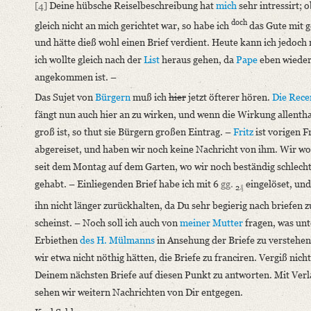
[4]
Deine hübsche Reiselbeschreibung hat
mich
sehr intressirt; o
doch
gleich nicht an mich gerichtet war, so habe ich
das Gute mit 
und hätte dieß wohl einen Brief verdient. Heute kann ich jedoch 
ich wollte gleich nach der
List
heraus gehen, da
Pape
eben wiede
angekommen ist. –
Das Sujet von
Bürgern
muß ich
hier
jetzt öfterer hören.
Die Rece
fängt nun auch hier an zu wirken, und wenn die Wirkung allenth
groß ist, so thut sie Bürgern großen Eintrag. –
Fritz
ist vorigen F
abgereiset, und haben wir noch keine Nachricht von ihm. Wir w
seit dem Montag auf dem Garten, wo wir noch beständig schlech
gehabt. – Einliegenden Brief habe ich mit 6
gg.
eingelöset, und
2
₰
ihn nicht länger zurückhalten, da Du sehr begierig nach briefen z
scheinst. – Noch soll ich auch von
meiner Mutter
fragen, was un
Erbiethen
des H. Mülmanns
in Ansehung der Briefe zu verstehen
wir etwa nicht nöthig hätten, die Briefe zu franciren. Vergiß nicht
Deinem nächsten Briefe auf diesen Punkt zu antworten. Mit Ver
sehen wir weitern Nachrichten von Dir entgegen.