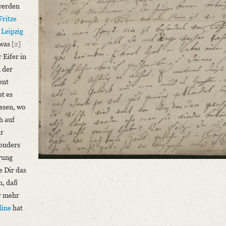
werden
Fritze
n
Leipzig
twas
[2]
 Eifer in
 der
ent
st es
ssen, wo
h auf
r
sonders
erung
e Dir das
n, daß
r mehr
line
hat