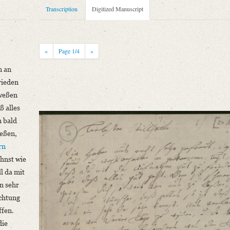
Transcription
Digitized Manuscript
 Erdmuthe Schlegel
«
Page
1
/4
»
n an
rieden
weßen
ß alles
niversitätsbibliothek
n bald
geßen,
rn
hnst wie
l da mit
n sehr
Achtung
en an gekommen bist, auch darüber daß [...]“
ffen.
die