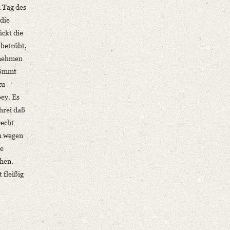
 Tag des
die
ückt die
 betrübt,
 nehmen
kömmt
zu
bey. Es
hrei daß
recht
en wegen
ge
chen.
 fleißig