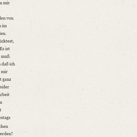
u mir
den von
u im
den.
ücktest,
Es ist
n muß.
 daß ich
 mir
t ganz
eider
Arbeit
zu
t
ontags
chen
werden?