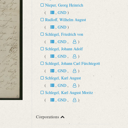
Nieper, Georg Heinrich
(
,
GND
)
Rudloff, Wilhelm August
(
,
GND
)
Schlegel, Friedrich von
(
,
GND
,
)
Schlegel, Johann Adolf
(
,
GND
,
)
Schlegel, Johann Carl Fürchtegott
(
,
GND
,
)
Schlegel, Karl August
(
,
GND
,
)
Schlegel, Karl August Moritz
(
,
GND
,
)
Corporations