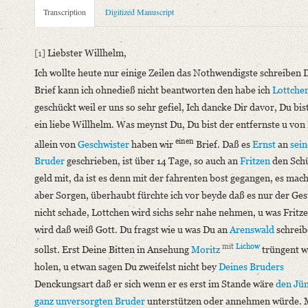
Metadata Concerning Header
Transcription
Digitized Manuscript
Sender: Johanna Christiane Erdmuthe Schlegel
Recipient: August Wilhelm von Schlegel
[1]
Liebster Willhelm,
Place of Dispatch: Hannover
GND
Ich wollte heute nur einige Zeilen das Nothwendigste schreiben 
Place of Destination: Amsterdam
GND
Brief kann ich ohnedieß nicht beantworten den habe ich
Lottche
Date: [zwischen Oktober und Dezember 1793]
geschückt weil er uns so sehr gefiel, Ich dancke Dir davor, Du bis
Notations: Datum sowie Absende- und Empfangsort erschlosse
ein liebe Willhelm. Was meynst Du, Du bist der entfernste u von
einen
Manuscript
allein von
Geschwister
haben wir
Brief. Daß es
Ernst
an
sei
Provider: Dresden, Sächsische Landesbibliothek - Staats- und U
Bruder
geschrieben, ist über 14 Tage, so auch an
Fritzen
den Schü
OAI Id: DE-611-36881
geld mit, da ist es denn mit der fahrenten bost gegangen, es mac
Classification Number: Mscr.Dresd.e.90,XIX,Bd.21,Nr.20
aber Sorgen, überhaubt fürchte ich vor beyde daß es nur der Ge
Number of Pages: 3 S. auf Doppelbl., hs. m. U.
nicht schade, Lottchen wird sichs sehr nahe nehmen, u was Frit
Format: 25,1 x 18,2 cm
wird daß weiß Gott. Du fragst wie u was Du an
Arenswald
schreib
Incipit: „[1] Liebster Willhelm,
mit
Lichow
sollst. Erst Deine Bitten in Ansehung
Moritz
trüngent w
Ich wollte heute nur einige Zeilen das Nothwendigste schreibe
holen, u etwan sagen Du zweifelst nicht bey
Deines Bruders
Denckungsart daß er sich wenn er es erst im Stande wäre
den Jü
Language
ganz unversorgten Bruder
unterstützen oder annehmen würde. 
German