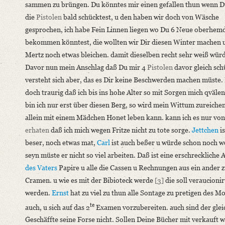
sammen zu brüngen. Du könntes mir einen gefallen thun wenn D
die
Pistolen
bald schücktest, u den haben wir doch von Wäsche
gesprochen, ich habe Fein Linnen liegen wo Du 6 Neue oberhem
bekommen könntest, die wollten wir Dir diesen Winter machen 
Mertz noch etwas bleichen. damit dieselben recht sehr weiß wür
Davor nun mein Anschlag daß Du mir 4
Pistolen
davor gleich sch
versteht sich aber, das es Dir keine Beschwerden machen müste. 
doch traurig daß ich bis ins hohe Alter so mit Sorgen mich qväle
bin ich nur erst über diesen Berg, so wird mein Wittum zureichen
allein mit einem Mädchen Honet leben kann. kann ich es nur von
erhaten
daß ich mich wegen Fritze nicht zu tote sorge.
Jettchen
is
beser, noch etwas mat,
Carl
ist auch beßer u würde schon noch w
seyn müste er nicht so viel arbeiten. Daß ist eine erschreckliche 
des Vaters
Papire u alle die Cassen u Rechnungen aus ein ander 
Cramen. u wie es mit der Bibioteck werde
[3]
die soll veraucionir
werden.
Ernst
hat zu viel zu thun alle Sontage zu pretigen des M
te
auch, u sich auf das 2
Examen vorzubereiten. auch sind der glei
Geschäffte seine Forse nicht. Sollen Deine Bücher mit verkauft 