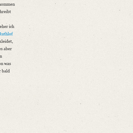
genommen
chreibt
eher ich
Ruthlof
kleidet,
es aber
en
on was
r bald