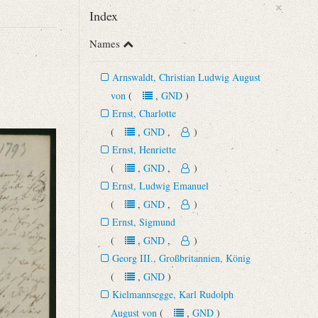
×
Index
Names
Arnswaldt, Christian Ludwig August
von
(
,
GND
)
Ernst, Charlotte
(
,
GND
,
)
Ernst, Henriette
(
,
GND
,
)
Ernst, Ludwig Emanuel
(
,
GND
,
)
Ernst, Sigmund
(
,
GND
,
)
Georg III., Großbritannien, König
(
,
GND
)
Kielmannsegge, Karl Rudolph
August von
(
,
GND
)