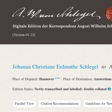
[Version-01-22]
to
Johanna Christiane Erdmuthe Schlegel
Au
Hannover
Amsterda
Place of Dispatch:
· Place of Destination:
GND
Newly transcribed and labelled; double collated
Edition Status:
Parallel View
Citation Recommendations
Guidelines for New