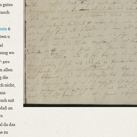
s gutes
 noch
orio
6
ben u
el
fnung wo
e,
gern
n allen
g die
ch nicht,
 uns
auch mit
 daß an
 u
l da das
me zu