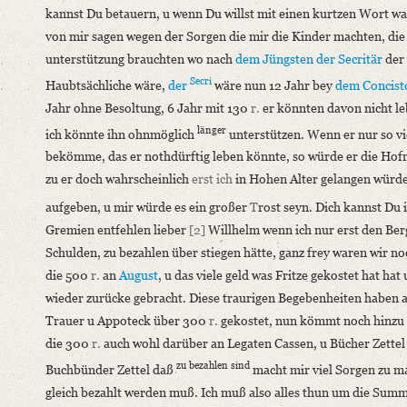
kannst Du betauern, u wenn Du willst mit einen kurtzen Wort wa
Editors
von mir sagen wegen der Sorgen die mir die Kinder machten, die
Bamberg, Claudia
unterstützung brauchten wo nach
dem Jüngsten
der Secritär
der
Secri
Haubtsächliche wäre,
der
wäre nun 12 Jahr bey
dem Concist
Jahr ohne Besoltung, 6 Jahr mit 130
r.
er könnten davon nicht le
länger
ich könnte ihn ohnmöglich
unterstützen. Wenn er nur so vi
bekömme, das er nothdürftig leben könnte, so würde er die Ho
zu er doch wahrscheinlich
erst ich
in Hohen Alter gelangen würd
aufgeben, u mir würde es ein großer
T
rost seyn. Dich kannst Du i
Gremien entfehlen lieber
[2]
Willhelm wenn ich nur erst den Ber
Schulden, zu bezahlen über stiegen hätte, ganz frey waren wir no
die 500
r.
an
August
, u das viele geld was Fritze gekostet hat hat
wieder zurücke gebracht. Diese traurigen Begebenheiten haben 
Trauer u Appoteck über 300
r.
gekostet, nun kömmt noch hinzu
die 300
r.
auch wohl darüber an Legaten Cassen, u Bücher Zettel
zu bezahlen sind
Buchbünder Zettel daß
macht mir viel Sorgen zu ma
gleich bezahlt werden muß. Ich muß also alles thun um die Sum