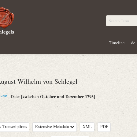
Timeline
de
gust Wilhelm von Schlegel
m
[zwischen Oktober und Dezember 1793]
· Date:
GND
 Transcriptions
Extensive Metadata
XML
PDF