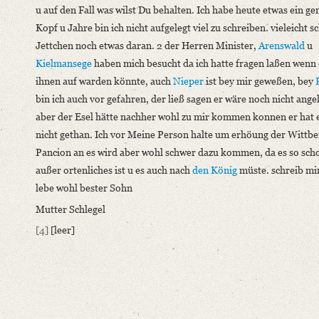
u auf den Fall was wilst Du behalten. Ich habe heute etwas ein 
Kopf u Jahre bin ich nicht aufgelegt viel zu schreiben. vieleicht s
Jettchen noch etwas daran. 2 der Herren Minister,
Arenswald
u
Kielmansege
haben mich besucht da ich hatte fragen laßen wenn 
ihnen auf warden könnte, auch
Nieper
ist bey mir geweßen, bey
bin ich auch vor gefahren, der ließ sagen er wäre noch nicht ange
aber der Esel hätte nachher wohl zu mir kommen konnen er hat 
nicht gethan. Ich vor Meine Person halte um erhöung der Wittb
Pancion an es wird aber wohl schwer dazu kommen, da es so sch
außer ortenliches ist u es auch nach
den König
müste. schreib mi
lebe wohl bester Sohn
Mutter Schlegel
[4]
[leer]