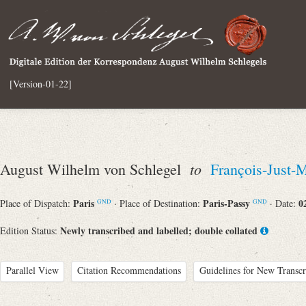
[Version-01-22]
to
August Wilhelm von Schlegel
François-Just-
Paris
Paris-Passy
0
Place of Dispatch:
· Place of Destination:
· Date:
GND
GND
Newly transcribed and labelled; double collated
Edition Status:
Parallel View
Citation Recommendations
Guidelines for New Transcr