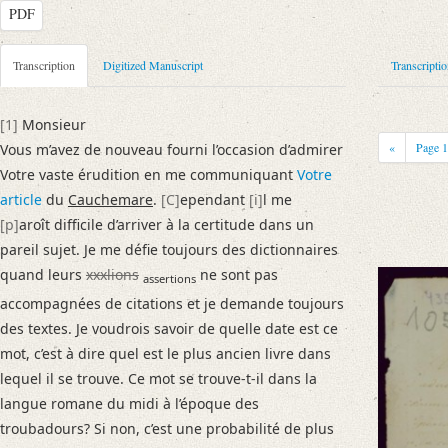
PDF
Metadata Concerning Header
Transcription
Digitized Manuscript
Transcripti
Sender: August Wilhelm von Schlegel
Recipient: François-Just-Marie Raynouard
[1]
Monsieur
Place of Dispatch: Paris
GND
«
Page
Vous m’avez de nouveau fourni l’occasion d’admirer
Place of Destination: Paris-Passy
GND
Votre vaste érudition en me communiquant
Votre
Date: 02.01.1818
article
du
Cauchemare
.
[C]
ependant
[i]
l me
Notations: Empfangsort erschlossen.
[p]
aroît difficile d’arriver à la certitude dans un
pareil sujet. Je me défie toujours des dictionnaires
Manuscript
quand leurs
xxxlions
ne sont pas
assertions
Provider: Dresden, Sächsische Landesbibliothek - Staats- und Universitä
accompagnées de citations et je demande toujours
OAI Id: DE-611-37222
des textes. Je voudrois savoir de quelle date est ce
Classification Number: Mscr.Dresd.e.90,XX,Bd.9,Nr.105
mot, c’est à dire quel est le plus ancien livre dans
Number of Pages: 1 S., hs. m. U.
lequel il se trouve. Ce mot se trouve-t-il dans la
Format: 19,1 x 11,9 cm
langue romane du midi à l’époque des
Incipit: „[1] Monsieur
troubadours? Si non, c’est une probabilité de plus
Vous m’avez de nouveau fourni l’occasion d’admirer Votre vaste érudit