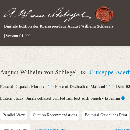
[Version-01-22]
to
August Wilhelm von Schlegel
Giuseppe Acerb
Florenz
Mailand
03
Place of Dispatch:
· Place of Destination:
· Date:
GND
GND
Single collated printed full text with registry labelling
Edition Status:
Parallel View
Citation Recommendations
Editorial Guidelines Print
Printed Full Text
Digitized Printed Text
Printed Full