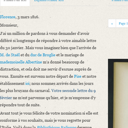
Metadata Concerning Header
Sender: August Wilhelm von Schlegel
Recipient: Giuseppe Acerbi
Florence
, 3 mars 1816.
Place of Dispatch: Florenz
GND
«
Page
Monsieur,
Place of Destination: Mailand
GND
J’ai un million de pardons à vous demander d’avoir
Date: 03.03.1816
différé si longtemps de répondre à votre aimable lettre
Notations: Empfangsort erschlossen.
du 30 janvier. Mais vous imaginez bien que l’arrivée de
Printed Text
M. de Staël
et du
duc de Broglie
et le mariage de
Provider: Dresden, Sächsische Landesbibliothek - Staats- und Universitä
mademoiselle Albertine
m’a donné beaucoup de
OAI Id: 366865145-18960000
distraction, et cela doit me servir d’excuse auprès de
Bibliography: Luzio, Alessandro: Giuseppe Acerbi e la „Biblioteca Ital
vous. Ensuite est survenu notre départ de
Pise
et notre
317.
établissement
ici
; nous sommes arrivés dans les jours
Incipit: „Florence, 3 mars 1816.
les plus bruyans du carnaval.
Votre seconde lettre du 9
Monsieur,
février
ne m’est parvenue qu’hier, et je m’empresse d’y
J’ai un million de pardons à vous demander d’avoir différé si longtemps 
répondre tout de suite.
Avant tout je vous félicite de votre nomination si elle est
Language
conforme à vos souhaits, mais je vous regrette pour
French
l’Italie. Voilà donc la
Bibliothèque Italienne
devenue