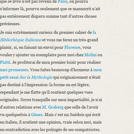
que ce livre n’est pas revenu de
Paris
, on pourra
s’informer là, pourvu seulement que ce manuscrit n’ait
pas entièrement disparu comme tant d’autres choses
précieuses.
Je suis extrêmement curieux du premier cahier de
la
Bibliothèque Italienne
et vous me ferez un très-grand
plaisir, si, en faisant un envoi pour
Florence
, vous
voulez y ajouter un exemplaire pour moi chez
Molini
ou
Piatti
. Je profiterai de mon premier loisir pour réaliser
mes promesses
. Vous faites beaucoup d’honneur à
mon
petit essai
Sur la Mythologie
qui originairement n’était
pas destiné à l’impression: la forme en est légère,
cependant je me flatte qu’il contient quelques vues
originales. Soyez tranquille sur mon impartialité, je n’ai
d’autres relations avec
M. Graberg
que celle de l’avoir
vu quelquefois à
Gènes
. Mais cʼest un Suédois qui écrit
en italien, il soutient une opinion, vraie selon moi, mais
en contradiction avec les préjugés de ses compatriotes.