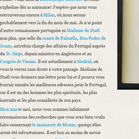
orpheline dès sa naissance! J’espère que nous vous
retrouverons encore à
Milan
, où nous serons
probablement vers la fin du mois de mai. Je n’ai point
d’autre connaissance portugaise ni
Madame de Staël
non plus, que celle du
comte de
Palmella
, Don Pedro de
Souza
, autrefois chargé des affaires du Portugal auprès
du
St. Siège
, depuis ministre en Angleterre et au
Congrès de
Vienne
. Il est actuellement à
Madrid
, où
vous le verrez sans doute à votre passage. Madame de
Staël vous donnera une lettre pour lui et il pourra vous
fournir ensuite les meilleures adresses pour le Portugal,
car il est un des hommes les plus spirituels, les plus
instruits et les plus considérés de son pays.
Mon ami
et moi, nous vous sommes infiniment
reconnaissons des recherches que vous avez bien voulu
faire concernant
le manuscrit de
Monza
, quoiqu’elles
ayent été infructueuses. Il est bon au moins de savoir