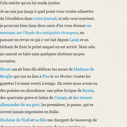
Cela mérite qu’on lui rende justice.
Je ne sais pas jusqu’à quel point vous voulez admettre
de l’érudition dans
votre journal
; si cela vous convient,
je pourrais bien dans deux mois d’ici vous donner
un
morceau
sur l’étude des antiquités étrusques
, en
passant en revue ce qui s’ est fait depuis
Lanzi
et en
tâchant de fixer le point auquel on est arrivé. Mais cela
ne saurait se faire sans quelques citations un peu
savantes.
Monti
aurait bien dû célébrer les noces de
Madame de
Broglie
qui ont eu lieu à
Pise
le 20 février: toutes les
gazettes l’avaient averti à temps. Du reste nous avons eu
des poésies en abondance: une pièce lyrique de
Rosini
,
des quatrains grecs et latins de
Ciampi
, et
des stances
allemandes de ma part
, les premières, je pense, qui se
soyent jamais imprimées en Italie.
Madame de Staël
et
sa fille
me chargent de beaucoup de
choses pour vous. Je vous prie de me rappeler au