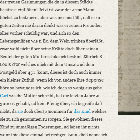
der treuen Gesinnungen die du in diesem Stücke
Language
besitzest einflößen! Jetzt ist zwar der arme Mann
German
höchst zu bedauern, aber was mir mis fällt, daß er in
guten Zeiten nie daran denkt was er seinen Freunden
Editors
alles vorher schuldig war, und sich so den
Bamberg, Claudia
Lebensgenüßen wie z. Ex. dem Wein trinken überläßt,
zwar wohl nicht über seine Kräfte doch über seinen
Beutel der guten Mutter schike ich bestimt Jährlich 8
Louis dʼor
welches mich mit dem Umsatz ud dem
Postgeld über 45
r.
kömt, dieses ist doch auch immer
depense
ein kleiner Zufluß. wenn ich von andere ihre
höre so bewundre ich, wie ich doch so wenig aus gebe
Carl
wie die Mutter schreibt, hat die letzten Jahre an
3000
r.
gehabt, ud kein Pfenig über, ich begreife daß
nicht, da
sie
doch über
[2]
nommen für
das Kind
welches
sie zu sich genommen zu sorgen. Sie gewöhnen dieses
Kind zu unmäßigen Foderungen, ud laßen ihr nichts
womit sie diese einmal befriedigen kann, dieß nenne ich