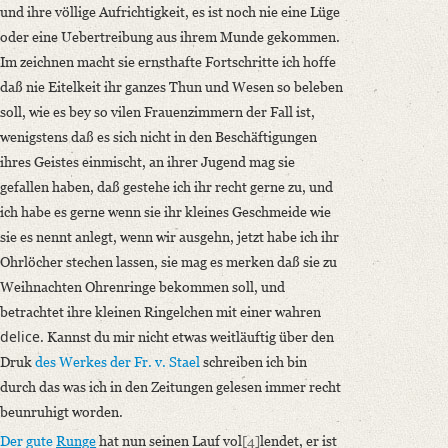
und ihre völlige Aufrichtigkeit, es ist noch nie eine Lüge
oder eine Uebertreibung aus ihrem Munde gekommen.
Im zeichnen macht sie ernsthafte Fortschritte ich hoffe
daß nie Eitelkeit ihr ganzes Thun und Wesen so beleben
soll, wie es bey so vilen Frauenzimmern der Fall ist,
wenigstens daß es sich nicht in den Beschäftigungen
ihres Geistes einmischt, an ihrer Jugend mag sie
gefallen haben, daß gestehe ich ihr recht gerne zu, und
ich habe es gerne wenn sie ihr kleines Geschmeide wie
sie es nennt anlegt, wenn wir ausgehn, jetzt habe ich ihr
Ohrlöcher stechen lassen, sie mag es merken daß sie zu
Weihnachten Ohrenringe bekommen soll, und
betrachtet ihre kleinen Ringelchen mit einer wahren
delice
. Kannst du mir nicht etwas weitläuftig über den
Druk
des Werkes
der Fr. v. Stael
schreiben ich bin
durch das was ich in den Zeitungen gelesen immer recht
beunruhigt worden.
Der gute
Runge
hat nun seinen Lauf vol
[4]
lendet, er ist