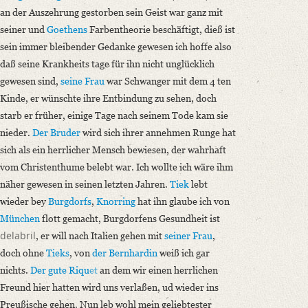
an der Auszehrung gestorben sein Geist war ganz mit
seiner und
Goethens
Farbentheorie beschäftigt, dieß ist
sein immer bleibender Gedanke gewesen ich hoffe also
daß seine Krankheits tage für ihn nicht unglücklich
gewesen sind,
seine Frau
war Schwanger mit dem 4 ten
Kinde, er wünschte ihre Entbindung zu sehen, doch
starb er früher, einige Tage nach seinem Tode kam sie
nieder.
Der Bruder
wird sich ihrer annehmen Runge hat
sich als ein herrlicher Mensch bewiesen, der wahrhaft
vom Christenthume belebt war. Ich wollte ich wäre ihm
näher gewesen in seinen letzten Jahren.
Tiek
lebt
wieder bey
Burgdorfs
,
Knorring
hat ihn glaube ich von
München
flott gemacht, Burgdorfens Gesundheit ist
delabril
, er will nach Italien gehen mit
seiner Frau
,
doch ohne
Tieks
, von
der Bernhardin
weiß ich gar
nichts.
Der gute Riqu
et
an dem wir einen herrlichen
Freund hier hatten wird uns verlaßen, ud wieder ins
Preußische gehen. Nun leb wohl mein geliebtester