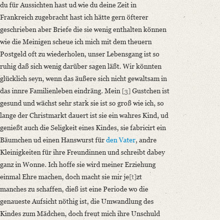
du für Aussichten hast ud wie du deine Zeit in
Frankreich zugebracht hast ich hätte gern öfterer
geschrieben aber Briefe die sie wenig enthalten können
wie die Meinigen scheue ich mich mit dem theuern
Postgeld oft zu wiederholen, unser Lebensgang ist so
ruhig daß sich wenig darüber sagen läßt. Wir könnten
glücklich seyn, wenn das äußere sich nicht gewaltsam in
das innre Familienleben eindräng. Mein
[3]
Gustchen ist
gesund und wächst sehr stark sie ist so groß wie ich, so
lange der Christmarkt dauert ist sie ein wahres Kind, ud
genießt auch die Seligkeit eines Kindes, sie fabricirt ein
Bäumchen ud einen Hanswurst für
den Vater
, andre
Kleinigkeiten für ihre Freundinnen und schreibt dabey
ganz in Wonne. Ich hoffe sie wird meiner Erziehung
einmal Ehre machen, doch macht sie mir je
[t]
zt
manches zu schaffen, dieß ist eine Periode wo die
genaueste Aufsicht nöthig ist, die Umwandlung des
Kindes zum Mädchen, doch freut mich ihre Unschuld