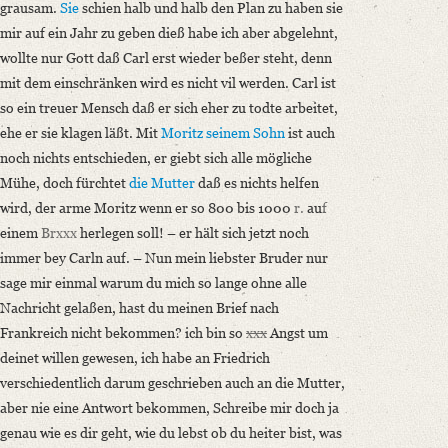
grausam.
Sie
schien halb und halb den Plan zu haben sie
mir auf ein Jahr zu geben dieß habe ich aber abgelehnt,
wollte nur Gott daß Carl erst wieder beßer steht, denn
mit dem einschränken wird es nicht vil werden. Carl ist
so ein treuer Mensch daß er sich eher zu todte arbeitet,
ehe er sie klagen läßt. Mit
Moritz
seinem Sohn
ist auch
noch nichts entschieden, er giebt sich alle mögliche
Mühe, doch fürchtet
die Mutter
daß es nichts helfen
wird, der arme Moritz wenn er so 800 bis 1000
r.
au
f
einem
Brxxx
herlegen soll! – er hält sich jetzt noch
immer bey Carln auf. – Nun mein liebster Bruder nur
sage mir einmal warum du mich so lange ohne alle
Nachricht gelaßen, hast du meinen Brief nach
Frankreich nicht bekommen? ich bin so
xxx
Angst um
deinet willen gewesen, ich habe an Friedrich
verschiedentlich darum geschrieben auch an die Mutter,
aber nie eine Antwort bekommen, Schreibe mir doch ja
genau wie es dir geht, wie du lebst ob du heiter bist, was