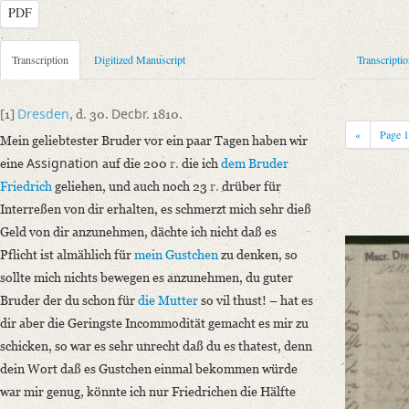
PDF
Metadata Concerning Header
Transcription
Digitized Manuscript
Transcripti
Sender: Charlotte Ernst, Ludwig Emanuel Ernst
Recipient: August Wilhelm von Schlegel
Dresden
Decbr.
[1]
, d. 30.
1810.
Place of Dispatch: Dresden
GND
«
Page
Mein geliebtester Bruder vor ein paar Tagen haben wir
Place of Destination: Genf
GND
Assignation
eine
auf die 200
r.
die ich
dem Bruder
Date: 30.12.1810
Friedrich
geliehen, und auch noch 23
r.
drüber für
Notations: Empfangsort erschlossen.
Interreßen von dir erhalten, es schmerzt mich sehr dieß
Geld von dir anzunehmen, dächte ich nicht daß es
Manuscript
Pflicht ist almählich für
mein Gustchen
zu denken, so
Provider: Dresden, Sächsische Landesbibliothek - Staats- und Universitä
sollte mich nichts bewegen es anzunehmen, du guter
OAI Id: APP2712-Bd-5
Bruder der du schon für
die Mutter
so vil thust! – hat es
Classification Number: Mscr.Dresd.App.2712,B,18,12
dir aber die Geringste Incommodität gemacht es mir zu
Number of Pages: 4 S. auf Doppelbl., hs. m. U.
schicken, so war es sehr unrecht daß du es thatest, denn
Format: 18,8 x 11,1 cm
dein Wort daß es Gustchen einmal bekommen würde
Incipit: „[1] Dresden, d. 30. Decbr. 1810.
war mir genug, könnte ich nur Friedrichen die Hälfte
Mein geliebtester Bruder vor ein paar Tagen haben wir eine Assignation a