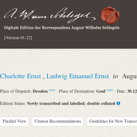
[Version-01-22]
to
Charlotte Ernst
,
Ludwig Emanuel Ernst
August
Dresden
Genf
30.12
Place of Dispatch:
· Place of Destination:
· Date:
GND
GND
Newly transcribed and labelled; double collated
Edition Status:
Parallel View
Citation Recommendations
Guidelines for New Transcr