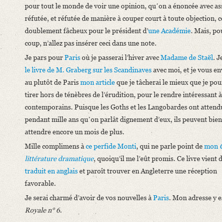
pour tout le monde de voir une opinion, quʼon a énoncée avec as
réfutée, et réfutée de manière à couper court à toute objection, c
doublement fâcheux pour le président d’
une Académie
. Mais, po
coup, n’allez pas insérer ceci dans une note.
Je pars pour
Paris
où je passerai l’hiver avec
Madame de Staël
. 
le livre de
M. Graberg
sur les Scandinaves
avec moi, et je vous en
au plutôt de Paris
mon article
que je tâcherai le mieux que je pou
tirer hors de ténèbres de l’érudition, pour le rendre intéressant 
contemporains. Puisque les Goths et les Langobardes ont attend
pendant mille ans quʼon parlât dignement d’eux, ils peuvent bien
attendre encore un mois de plus.
Mille complimens à
ce perfide Monti
, qui ne parle point de
mon
littérature dramatique
, quoiqu’il me l’eût promis. Ce livre vient 
traduit en anglais
et paroît trouver en Angleterre une réception
favorable.
Je serai charmé d’avoir de vos nouvelles à
Paris
. Mon adresse y 
Royale n° 6
.