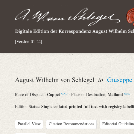
[Version-01-22]
to
August Wilhelm von Schlegel
Giuseppe 
Coppet
Mailand
Place of Dispatch:
· Place of Destination:
·
GND
GND
Single collated printed full text with registry labell
Edition Status:
Parallel View
Citation Recommendations
Editorial Guidelin