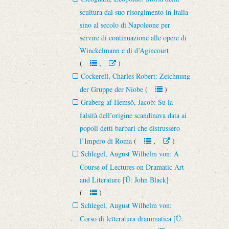
scultura dal suo risorgimento in Italia
sino al secolo di Napoleone per
servire di continuazione alle opere di
Winckelmann e di d’Agincourt
(
,
)
Cockerell, Charles Robert: Zeichnung
der Gruppe der Niobe
(
)
Graberg af Hemsŏ, Jacob: Su la
falsità dell’origine scandinava data ai
popoli detti barbari che distrussero
l’Impero di Roma
(
,
)
Schlegel, August Wilhelm von: A
Course of Lectures on Dramatic Art
and Literature [Ü: John Black]
(
)
Schlegel, August Wilhelm von:
Corso di letteratura drammatica [Ü: