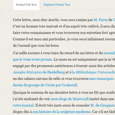
Metadata Concerning Header
Printed Full Text
Digitized Printed Text
Sender: August Wilhelm von Schlegel
Recipient: Giuseppe Acerbi
Cette lettre, mon cher Acerbi, vous sera remise par
M. Favre
de
Place of Dispatch: Coppet
GND
C’est un homme très-instruit et d’un esprit très-cultivé, il sera c
Place of Destination: Mailand
GND
faire votre connaissance et vous trouverez son entretien fort agr
Date: 14.10.1816
Comme il est mon ami particulier, je vous serai infiniment recon
Notations: Empfangsort erschlossen.
de l’accueil que vous lui ferez.
J’ai mille excuses à vous faire du retard de ma lettre et du
second 
Printed Text
que je voue avois promis
. La cause en est uniquement que je mʼé
Provider: Dresden, Sächsische Landesbibliothek - Staats- und U
engagé par des promesses antérieures à fournir aussi des article
OAI Id: 366865145-18960000
Annales littéraires
de
Heidelberg
et à
la
Bibliothèque Universell
Bibliography: Luzio, Alessandro: Giuseppe Acerbi e la „Bibliot
un des cahiers suivans de celle-ci vous trouverez
mes remarques 
Incipit: „Cette lettre, mon cher Acerbi, vous sera remise par M.
dessin du groupe de Niobe par
Cockerell
.
Language
Quoique le contenu de ma dernière lettre à vous ne fût que confi
French
j’ai été enchanté de voir
mon éloge de
Mustoxidi
inséré dans une
votre journal
. Il étoit très-juste aussi de consoler
M. de Cicognar
éloges dûs à
son histoire de la sculpture moderne
. Car s’il est fâ