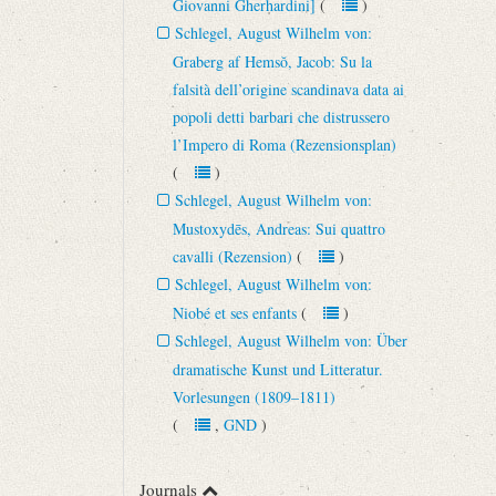
Giovanni Gherhardini]
(
)
Schlegel, August Wilhelm von:
Graberg af Hemsŏ, Jacob: Su la
falsità dell’origine scandinava data ai
popoli detti barbari che distrussero
l’Impero di Roma (Rezensionsplan)
(
)
Schlegel, August Wilhelm von:
Mustoxydēs, Andreas: Sui quattro
cavalli (Rezension)
(
)
Schlegel, August Wilhelm von:
Niobé et ses enfants
(
)
Schlegel, August Wilhelm von: Über
dramatische Kunst und Litteratur.
Vorlesungen (1809–1811)
(
,
GND
)
Journals