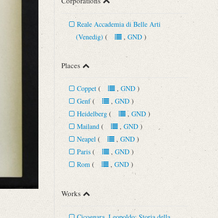
Corporations
Reale Accademia di Belle Arti
(Venedig)
(
,
GND
)
Places
Coppet
(
,
GND
)
Genf
(
,
GND
)
Heidelberg
(
,
GND
)
Mailand
(
,
GND
)
Neapel
(
,
GND
)
Paris
(
,
GND
)
Rom
(
,
GND
)
Works
Cicognara, Leopoldo: Storia della