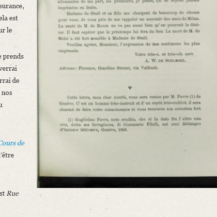
surance,
ela est
ur le
Je prends
verrai
rrai de
à nos
u
Cours de
d’être
est
Rue