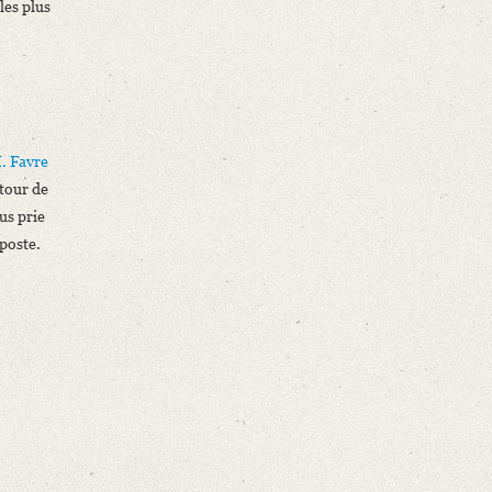
les plus
. Favre
tour de
ous prie
 poste.