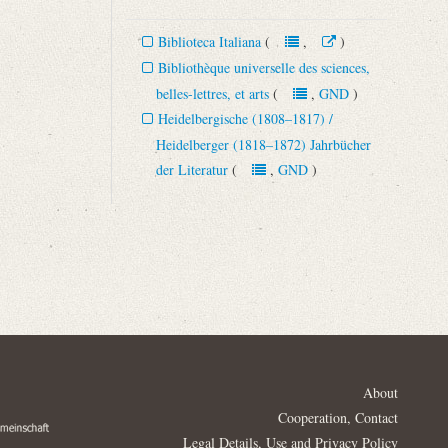
Biblioteca Italiana
(
,
)
Bibliothèque universelle des sciences,
belles-lettres, et arts
(
,
GND
)
Heidelbergische (1808–1817) /
Heidelberger (1818–1872) Jahrbücher
der Literatur
(
,
GND
)
About
Cooperation, Contact
Legal Details, Use and Privacy Policy