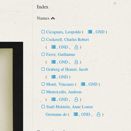
×
Index
Names
Cicognara, Leopoldo
(
,
GND
)
Cockerell, Charles Robert
(
,
GND
,
)
Favre, Guillaume
(
,
GND
,
)
Graberg af Hemsŏ, Jacob
(
,
GND
)
6), 4. Serie, S. 317‒318.
Monti, Vincenzo
(
,
GND
)
“
Mustoxydēs, Andreas
(
,
GND
,
)
Staël-Holstein, Anne Louise
Germaine de
(
,
GND
,
)