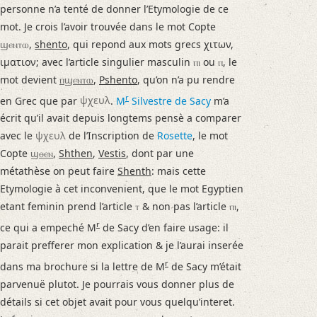
personne n’a tenté de donner l’Etymologie de ce
mot. Je crois l’avoir trouvée dans le mot Copte
ϣⲉⲛⲧⲱ
,
shento
, qui repond aux mots grecs χιτων,
ιματιον; avec l’article singulier masculin
ⲡⲓ
ou
ⲡ
, le
mot devient
ⲡϣⲉⲛⲧⲱ
,
Pshento
, qu’on n’a pu rendre
r
en Grec que par
ψχευλ
.
M
Silvestre de Sacy
m’a
écrit qu’il avait depuis longtems pensè a comparer
avec le
ψχευλ
de l’Inscription de
Rosette
, le mot
Copte
ϣⲑⲉⲛ
,
Shthen
,
Vestis
, dont par une
métathèse on peut faire
Shenth
: mais cette
Etymologie à cet inconvenient, que le mot Egyptien
etant feminin prend l’article
ⲧ
& non pas l’article
ⲡⲓ
,
r
ce qui a empeché M
de Sacy d’en faire usage: il
parait prefferer mon explication & je l’aurai inserée
r
dans ma brochure si la lettre de M
de Sacy m’était
parvenuë plutot. Je pourrais vous donner plus de
détails si cet objet avait pour vous quelqu’interet.