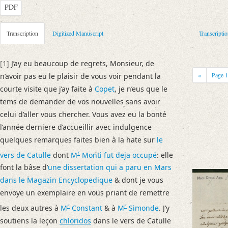
PDF
Metadata Concerning Header
Transcription
Digitized Manuscript
Transcripti
Sender: Guillaume Favre
Recipient: August Wilhelm von Schlegel
[1]
J’ay eu beaucoup de regrets, Monsieur, de
Place of Dispatch: Genf
GND
«
Page
n’avoir pas eu le plaisir de vous voir pendant la
Place of Destination: Coppet
GND
courte visite que j’ay faite à
Copet
, je n’eus que le
Date: 13.07.1808
tems de demander de vos nouvelles sans avoir
Notations: Absende- und Empfangsort erschlossen.
celui d’aller vous chercher. Vous avez eu la bonté
l’année derniere d’accueillir avec indulgence
Manuscript
quelques remarques faites bien à la hate sur
le
Provider: Dresden, Sächsische Landesbibliothek - Staats- und Universitä
r
vers de
Catulle
dont
M
Monti
fut deja occupé
: elle
OAI Id: APP2712-Bd-6
font la bâse d’
une dissertation qui a paru en Mars
Classification Number: Mscr.Dresd.App.2712,B,21,25
dans
le Magazin Encyclopedique
& dont je vous
Number of Pages: 2 S. auf Doppelbl., hs. m. U.
envoye un exemplaire en vous priant de remettre
Format: 24,1 x 20,1 cm
r
r
Incipit: „[1] J’ay eu beaucoup de regrets, Monsieur, de n’avoir pas eu le 
les deux autres à
M
Constant
& à
M
Simonde
. J’y
soutiens la leçon
chloridos
dans le vers de Catulle
Language