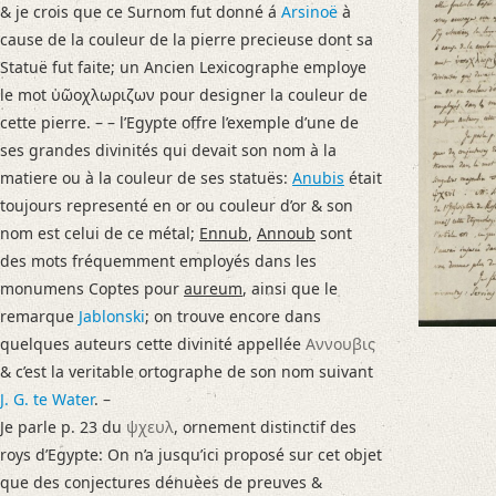
& je crois que ce Surnom fut donné á
Arsinoë
à
French
cause de la couleur de la pierre precieuse dont sa
Latin
Statuë fut faite; un Ancien Lexicographe employe
Greek
le mot ὑῶοχλωριζων pour designer la couleur de
Coptic
cette pierre. – – l’Egypte offre l’exemple d’une de
Hebrew
ses grandes divinités qui devait son nom à la
Demotisch
matiere ou à la couleur de ses statuës:
Anubis
était
Mittelägyptisch
toujours representé en or ou couleur d’or & son
Assyrisch
nom est celui de ce métal;
Ennub
,
Annoub
sont
Editors
des mots fréquemment employés dans les
Askeland, Christian
monumens Coptes pour
aureum
, ainsi que le
Bamberg, Claudia
remarque
Jablonski
; on trouve encore dans
Pinggéra, Karl
quelques auteurs cette divinité appellée
Αννουβις
Seidel, Aline
& c’est la veritable ortographe de son nom suivant
Varwig, Olivia
J. G. te Water
. –
Je parle p. 23 du
ψχευλ
, ornement distinctif des
roys d’Egypte: On n’a jusqu’ici proposé sur cet objet
que des conjectures dénuèes de preuves &