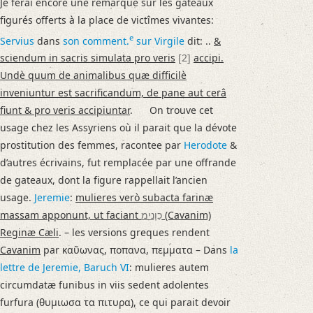
Je ferai encore une remarque sur les gateaux
figurés offerts à la place de victîmes vivantes:
e
Servius
dans
son comment.
sur
Virgile
dit: ..
&
sciendum in sacris simulata pro veris
[2]
accipi.
Undè quum de animalibus quæ difficilè
inveniuntur est sacrificandum, de pane aut cerâ
fiunt & pro veris accipiuntar
.
On
trouve cet
usage chez les Assyriens où il parait que la dévote
prostitution des femmes, racontee par
Herodote
&
d’autres écrivains, fut remplacée par une offrande
de gateaux, dont la figure rappellait l’ancien
usage.
Jeremie
:
mulieres verò subacta farinæ
massam apponunt, ut faciant
כַוָניִמ
(Cavanim)
Reginæ Cæli
. – les versions greques rendent
Cavanim
par καῦωνας, ποπανα, πεμματα – Dans
la
lettre de Jeremie,
Baruch
VI
: mulieres autem
circumdatæ funibus in viis sedent adolentes
furfura (θυμιωσα τα πιτυρα), ce qui parait devoir