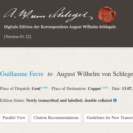
[Version-01-22]
to
Guillaume Favre
August Wilhelm von Schlege
Genf
Coppet
13.07
Place of Dispatch:
· Place of Destination:
· Date:
GND
GND
Newly transcribed and labelled; double collated
Edition Status:
Parallel View
Citation Recommendations
Guidelines for New Transcr