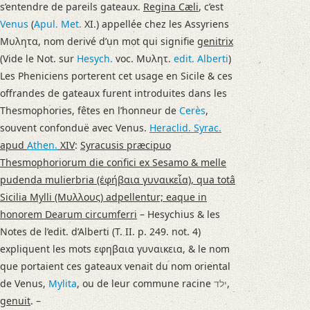
s’entendre de pareils gateaux.
Regina Cæli
, c’est
Venus
(
Apul.
Met.
XI.) appellée chez les Assyriens
Μυλητα, nom derivé d’un mot qui signifie
genitrix
(Vide le Not. sur
Hesych.
voc. Μυλητ.
edit.
Alberti
)
Les Pheniciens porterent cet usage en Sicile & ces
offrandes de gateaux furent introduites dans les
Thesmophories, fêtes en l’honneur de
Cerès
,
souvent confonduë avec Venus.
Heraclid. Syrac.
apud
Athen.
XIV
:
Syracusis præcipuo
Thesmophoriorum die confici ex Sesamo & melle
pudenda mulierbria (ἐφήβαια γυναικεἷα), qua totâ
Sicilia Mylli (Μυλλους) adpellentur; eaque in
honorem Dearum circumferri
– Hesychius & les
Notes de l’edit. d’Alberti (T. II. p. 249. not. 4)
expliquent les mots εφηβαια γυναικεια, & le nom
que portaient ces gateaux venait du nom oriental
de Venus,
Mylita
, ou de leur commune racine
ילד
,
genuit
. –