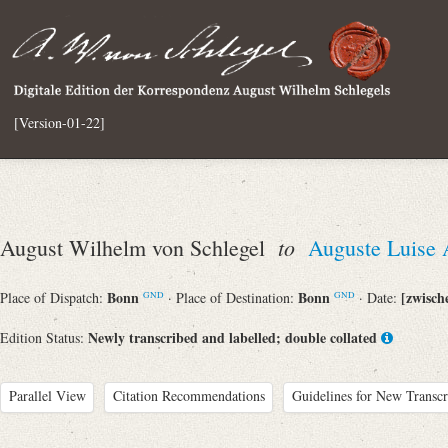
[Version-01-22]
to
August Wilhelm von Schlegel
Auguste Luise 
Bonn
Bonn
[zwisch
Place of Dispatch:
· Place of Destination:
· Date:
GND
GND
Newly transcribed and labelled; double collated
Edition Status:
Parallel View
Citation Recommendations
Guidelines for New Transcr