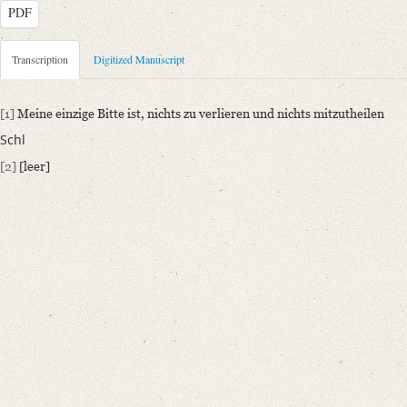
PDF
Metadata Concerning Header
Transcription
Digitized Manuscript
Sender: August Wilhelm von Schlegel
Recipient: Auguste Luise Adolfine von Flotow
[1]
Meine einzige Bitte ist, nichts zu verlieren und nichts mitzutheilen
Place of Dispatch: Bonn
GND
Schl
Place of Destination: Bonn
GND
[2]
[leer]
Date: [zwischen 1836 und 1843]
Notations: Absende- und Empfangsort erschlossen. – Datierung: August
Manuscript
Provider: Weimar, Klassik Stiftung Weimar, Goethe- und Schiller-Arch
Classification Number: GSA 96/3650
Incipit: „[1] Meine einzige Bitte ist, nichts zu verlieren und nichts mitz
Schl
[2] [leer] [...]“
Language
German