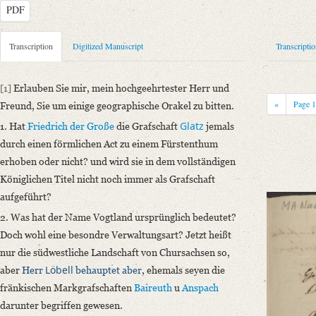
PDF
Metadata Concerning Header
Transcription
Digitized Manuscript
Transcripti
Sender: August Wilhelm von Schlegel
Recipient: Georg Benjamin Mendelssohn
[1]
Erlauben Sie mir, mein hochgeehrtester Herr und
Place of Dispatch: Bonn
GND
«
Page
Freund, Sie um einige geographische Orakel zu bitten.
Place of Destination: Bonn
GND
Glatz
1. Hat
Friedrich der Große
die Grafschaft
jemals
Date: 04.06.1844
durch einen förmlichen Act zu einem Fürstenthum
Notations: Empfänger sowie Absende- und Empfangsort erschlossen.
erhoben oder nicht? und wird sie in dem vollständigen
Königlichen Titel nicht noch immer als Grafschaft
Manuscript
aufgeführt?
Provider: Berlin, Staatsbibliothek
Classification Number: MA Nachl. 6,1-6,1
2. Was hat der Name Vogtland ursprünglich bedeutet?
Incipit: „[1] Erlauben Sie mir, mein hochgeehrtester Herr und Freund, 
Doch wohl eine besondre Verwaltungsart? Jetzt heißt
1. Hat Friedrich der Große [...]“
nur die südwestliche Landschaft von Chursachsen so,
Löbell
aber
Herr
behauptet aber
, ehemals seyen die
Language
fränkischen Markgrafschaften
Baireuth
u
Anspach
German
darunter begriffen gewesen.