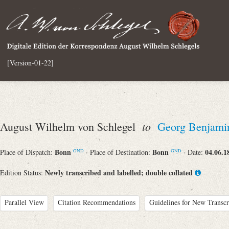
[Version-01-22]
to
August Wilhelm von Schlegel
Georg Benjami
Bonn
Bonn
04.06.1
Place of Dispatch:
· Place of Destination:
· Date:
GND
GND
Newly transcribed and labelled; double collated
Edition Status:
Parallel View
Citation Recommendations
Guidelines for New Transcr