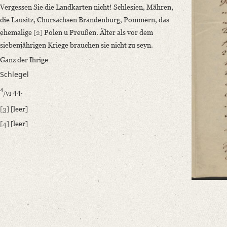
Editors
Vergessen Sie die Landkarten nicht! Schlesien, Mähren,
Bamberg, Claudia
die Lausitz, Chursachsen Brandenburg, Pommern, das
Varwig, Olivia
ehemalige
[2]
Polen u Preußen. Älter als vor dem
siebenjährigen Kriege brauchen sie nicht zu seyn.
Ganz der Ihrige
Schlegel
4
44.
/VI
[3]
[leer]
[4]
[leer]