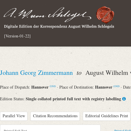
[Version-01-22]
to
Johann Georg Zimmermann
August Wilhelm v
Hannover
Hannover
Place of Dispatch:
· Place of Destination:
· Dat
GND
GND
Single collated printed full text with registry labelling
Edition Status:
Parallel View
Citation Recommendations
Editorial Guidelines Print
Printed Full Text
Printed Full