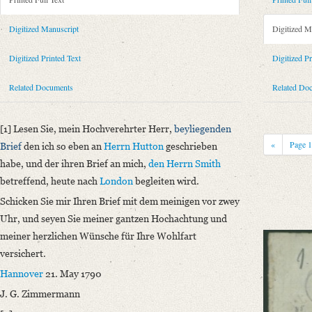
Metadata Concerning Header
Sender: Johann Georg Zimmermann
Digitized Manuscript
Digitized M
Recipient: August Wilhelm von Schlegel
Place of Dispatch: Hannover
GND
Digitized Printed Text
Digitized Pr
Place of Destination: Hannover
GND
Related Documents
Related Do
Date: 21.05.1790
Notations: Empfangsort erschlossen.
[1] Lesen Sie, mein Hochverehrter Herr,
beyliegenden
Printed Text
«
Page
Brief
den ich so eben an
Herrn Hutton
geschrieben
Bibliography: Briefe von und an August Wilhelm Schlegel. Gesammelt un
habe, und der ihren Brief an mich,
den Herrn Smith
Incipit: „[1] Lesen Sie, mein Hochverehrter Herr, beyliegenden Brief de
betreffend, heute nach
London
begleiten wird.
Manuscript
Schicken Sie mir Ihren Brief mit dem meinigen vor zwey
Provider: Dresden, Sächsische Landesbibliothek - Staats- und Universitä
Uhr
, und seyen Sie meiner gantzen Hochachtung und
OAI Id: DE-1a-34336
meiner herzlichen Wünsche für Ihre Wohlfart
Classification Number: Mscr.Dresd.e.90,XIX,Bd.29,Nr.85
versichert.
Number of Pages: 1S., hs. m. U.
Hannover
21. May 1790
Format: 18,8 x 11,7 cm
J. G. Zimmermann
Language