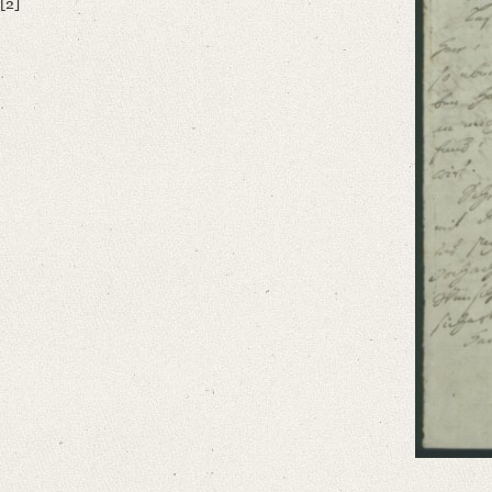
[2]
German