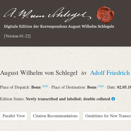
[Version-01-22]
to
August Wilhelm von Schlegel
Adolf Friedrich
Bonn
Bonn
02.05.1
Place of Dispatch:
· Place of Destination:
· Date:
GND
GND
Newly transcribed and labelled; double collated
Edition Status:
Parallel View
Citation Recommendations
Guidelines for New Transcr