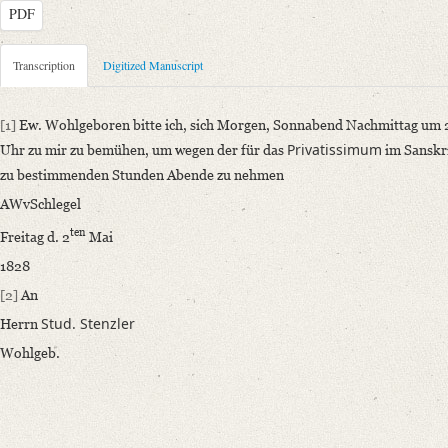
PDF
Metadata Concerning Header
Transcription
Digitized Manuscript
Sender: August Wilhelm von Schlegel
Recipient: Adolf Friedrich Stenzler
[1]
Ew. Wohlgeboren bitte ich, sich Morgen, Sonnabend Nachmittag um 
Place of Dispatch: Bonn
GND
Privatissimum
Uhr zu mir zu bemühen, um wegen der für das
im Sanskr
Place of Destination: Bonn
GND
zu bestimmenden Stunden Abende zu nehmen
Date: 02.05.1828
AWvSchlegel
Notations: Absende- und Empfangsort erschlossen.
ten
Freitag d. 2
Mai
Manuscript
1828
Provider: Berlin, Staatsbibliothek
[2]
An
Classification Number: Slg. Autogr. Schlegel Bl. 1-5
Stud. Stenzler
Herrn
Incipit: „[1] Ew. Wohlgeboren bitte ich, sich Morgen, Sonnabend Nach
Wohlgeb.
Language
German
Editors