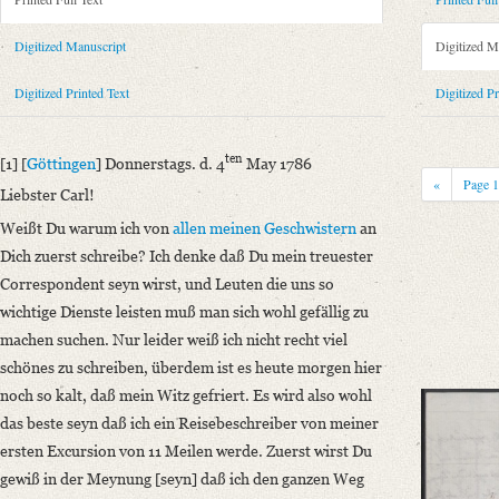
Metadata Concerning Header
Sender: August Wilhelm von Schlegel
Digitized Manuscript
Digitized M
Recipient: Johann Carl Fürchtegott Schlegel
Place of Dispatch: Göttingen
GND
Digitized Printed Text
Digitized Pr
Place of Destination: Hannover
GND
Date: 04.05.1786
ten
[1] [
Göttingen
] Donnerstags. d. 4
May 1786
Notations: Absendeort erschlossen.
«
Page
Liebster Carl!
Printed Text
Weißt Du warum ich von
allen meinen Geschwistern
an
Provider: Dresden, Sächsische Landesbibliothek - Staats- und Universitä
Dich zuerst schreibe? Ich denke daß Du mein treuester
OAI Id: 343347008
Correspondent seyn wirst, und Leuten die uns so
Bibliography: Briefe von und an August Wilhelm Schlegel. Gesammelt un
wichtige Dienste leisten muß man sich wohl gefällig zu
Incipit: „[1] [Göttingen] Donnerstags. d. 4ten May 1786
machen suchen. Nur leider weiß ich nicht recht viel
Liebster Carl!
schönes zu schreiben, überdem ist es heute morgen hier
Weißt Du warum ich von allen meinen Geschwistern an Dich zuerst schre
noch so kalt, daß mein Witz gefriert. Es wird also wohl
Manuscript
das beste seyn daß ich ein Reisebeschreiber von meiner
Provider: Leipzig, Universitätsbibliothek
ersten Excursion von 11 Meilen werde. Zuerst wirst Du
Classification Number: II A IV 1528
gewiß in der Meynung [seyn] daß ich den ganzen Weg