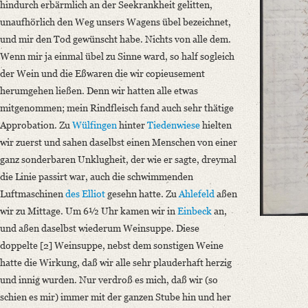
Number of Pages: 4 S.
hindurch erbärmlich an der Seekrankheit gelitten,
unaufhörlich den Weg unsers Wagens übel bezeichnet,
Language
und mir den Tod gewünscht habe. Nichts von alle dem.
German
Wenn mir ja einmal übel zu Sinne ward, so half sogleich
der Wein und die Eßwaren die wir copieusement
herumgehen ließen. Denn wir hatten alle etwas
mitgenommen; mein Rindfleisch fand auch sehr thätige
Approbation. Zu
Wülfingen
hinter
Tiedenwiese
hielten
wir zuerst und sahen daselbst einen Menschen von einer
ganz sonderbaren Unklugheit, der wie er sagte, dreymal
die Linie passirt war, auch die schwimmenden
Luftmaschinen
des Elliot
gesehn hatte. Zu
Ahlefeld
aßen
wir zu Mittage. Um 6½ Uhr kamen wir in
Einbeck
an,
und aßen daselbst wiederum Weinsuppe. Diese
doppelte [2] Weinsuppe, nebst dem sonstigen Weine
hatte die Wirkung, daß wir alle sehr plauderhaft herzig
und innig wurden. Nur verdroß es mich, daß wir (so
schien es mir) immer mit der ganzen Stube hin und her