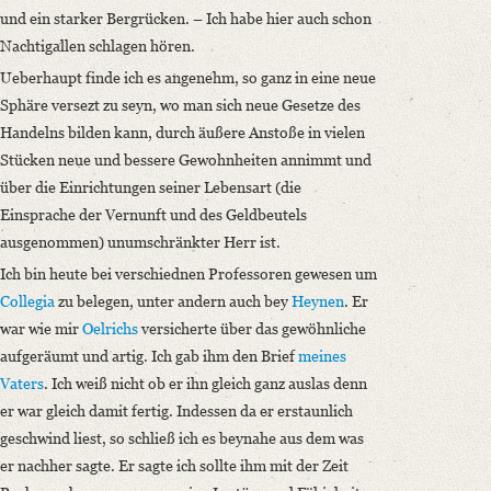
und ein starker Bergrücken. – Ich habe hier auch schon
Nachtigallen schlagen hören.
Ueberhaupt finde ich es angenehm, so ganz in eine neue
Sphäre versezt zu seyn, wo man sich neue Gesetze des
Handelns bilden kann, durch äußere Anstoße in vielen
Stücken neue und bessere Gewohnheiten annimmt und
über die Einrichtungen seiner Lebensart (die
Einsprache der Vernunft und des Geldbeutels
ausgenommen) unumschränkter Herr ist.
Ich bin heute bei verschiednen Professoren gewesen um
Collegia
zu belegen, unter andern auch bey
Heynen
. Er
war wie mir
Oelrichs
versicherte über das gewöhnliche
aufgeräumt und artig. Ich gab ihm den Brief
meines
Vaters
. Ich weiß nicht ob er ihn gleich ganz auslas denn
er war gleich damit fertig. Indessen da er erstaunlich
geschwind liest, so schließ ich es beynahe aus dem was
er nachher sagte. Er sagte ich sollte ihm mit der Zeit