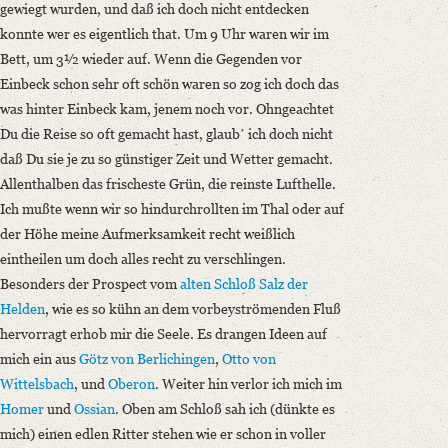
gewiegt wurden, und daß ich doch nicht entdecken
konnte wer es eigentlich that. Um 9 Uhr waren wir im
Bett, um 3½ wieder auf. Wenn die Gegenden vor
Einbeck schon sehr oft schön waren so zog ich doch das
was hinter Einbeck kam, jenem noch vor. Ohngeachtet
Du die Reise so oft gemacht hast, glaubʼ ich doch nicht
daß Du sie je zu so günstiger Zeit und Wetter gemacht.
Allenthalben das frischeste Grün, die reinste Lufthelle.
Ich mußte wenn wir so hindurchrollten im Thal oder auf
der Höhe meine Aufmerksamkeit recht weißlich
eintheilen um doch alles recht zu verschlingen.
Besonders der Prospect vom
alten Schloß
Salz der
Helden
, wie es so kühn an dem vorbeyströmenden Fluß
hervorragt erhob mir die Seele. Es drangen Ideen auf
mich ein aus
Götz von Berlichingen
,
Otto von
Wittelsbach
, und
Oberon
. Weiter hin verlor ich mich im
Homer
und
Ossian
. Oben am Schloß sah ich (dünkte es
mich) einen edlen Ritter stehen wie er schon in voller