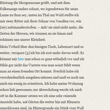
Rüstung die Morgensonne grüßt, und mit dem
Falkenauge umher schaut, wo irgendetwas für seine
Lanze zu thun sey, unten im Thal am Wald stellte ich
mir zwey Ritter mit ihrer Schaar von Vasallen vor, wie
[sie] aufeinanderstoßen. –
Ach! sie sind nicht mehr, die
Zeiten der Heroen, wir staunen an sie hinan und
schämen uns unsrer Kleinheit.
Mein Urtheil über den hiesigen Tisch, Lebensart und so
weiter, verspare [3] ich bis ich erst mehr davon weiß. Es
kömmt mir
hier
nun schon so ganz wöhnlich vor und ich
fühle gar nicht das Unstete was man sonst fühlt wenn
man an einen fremden Ort kommt. Freylich habe ich
verschiedentlich ausgehen müssen und muß es noch um
mich ein wenig zu orientiren. Ich habe meine Wohnung
schon lieb gewonnen; zur Abwechslung werde ich mich
oft in die Kammer setzen wo ich eine sehr reizende
Aussicht habe, auf Gärten die weiter hin mit Häusern
umschlossen sind, im Hintergrunde ein Stück vom Wall