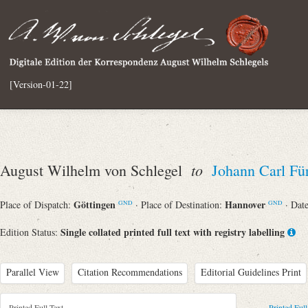
[Version-01-22]
to
August Wilhelm von Schlegel
Johann Carl Für
Göttingen
Hannover
Place of Dispatch:
· Place of Destination:
· Dat
GND
GND
Single collated printed full text with registry labelling
Edition Status:
Parallel View
Citation Recommendations
Editorial Guidelines Print
Printed Full Text
Printed Full