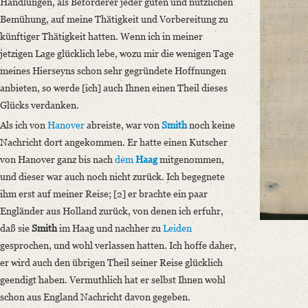
Handlungen, als Beförderer jeder guten und nützlichen
Classification Number: Mscr.Dresd.e.90,XX,Bd.3,Nr.30(1)
Bemühung, auf meine Thätigkeit und Vorbereitung zu
Number of Pages: 3 S. auf Doppelbl., hs. m. U.
künftiger Thätigkeit hatten. Wenn ich in meiner
Format: 23,6 x 19,1 cm
jetzigen Lage glücklich lebe, wozu mir die wenigen Tage
Language
meines Hierseyns schon sehr gegründete Hoffnungen
German
anbieten, so werde [ich] auch Ihnen einen Theil dieses
Glücks verdanken.
Als ich von
Hanover
abreiste, war von
Smith
noch keine
Nachricht dort angekommen. Er hatte einen Kutscher
von Hanover ganz bis nach
dem
Haag
mitgenommen,
und dieser war auch noch nicht zurück. Ich begegnete
ihm erst auf meiner Reise; [2] er brachte ein paar
Engländer aus Holland zurück, von denen ich erfuhr,
daß sie
Smith
im Haag und nachher zu
Leiden
gesprochen, und wohl verlassen hatten. Ich hoffe daher,
er wird auch den übrigen Theil seiner Reise glücklich
geendigt haben. Vermuthlich hat er selbst Ihnen wohl
schon aus England Nachricht davon gegeben.