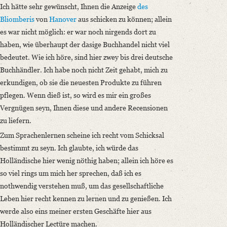
Ich hätte sehr gewünscht, Ihnen die Anzeige
des
Bliomberis
von
Hanover
aus schicken zu können; allein
es war nicht möglich: er war noch nirgends dort zu
haben, wie überhaupt der dasige Buchhandel nicht viel
bedeutet. Wie ich höre, sind hier zwey bis drei deutsche
Buchhändler. Ich habe noch nicht Zeit gehabt, mich zu
erkundigen, ob sie die neuesten Produkte zu führen
pflegen. Wenn dieß ist, so wird es mir ein großes
Vergnügen seyn, Ihnen diese und andere Recensionen
zu liefern.
Zum Sprachenlernen scheine ich recht vom Schicksal
bestimmt zu seyn.
Ich glaubte, ich würde das
Holländische hier wenig nöthig haben; allein ich höre es
so viel rings um mich her sprechen, daß ich es
nothwendig verstehen muß, um das gesellschaftliche
Leben hier recht kennen zu lernen und zu genießen. Ich
werde also eins meiner ersten Geschäfte hier aus
Holländischer Lectüre machen.