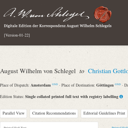
[Version-01-22]
to
August Wilhelm von Schlegel
Christian Gott
Amsterdam
Göttingen
Place of Dispatch:
· Place of Destination:
· D
GND
GND
Single collated printed full text with registry labelling
Edition Status:
Parallel View
Citation Recommendations
Editorial Guidelines Print
Printed Full Text
Printed Full