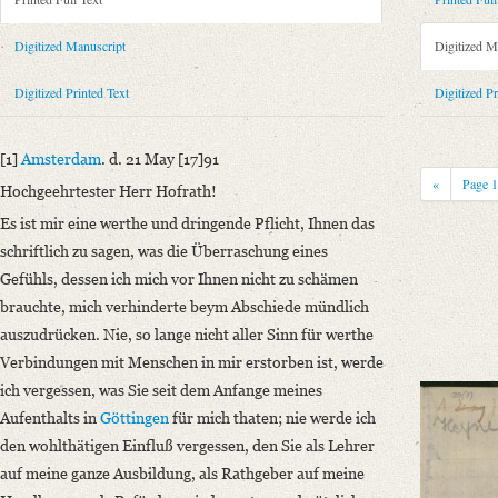
Metadata Concerning Header
Sender: August Wilhelm von Schlegel
Digitized Manuscript
Digitized M
Recipient: Christian Gottlob Heyne
Place of Dispatch: Amsterdam
GND
Digitized Printed Text
Digitized Pr
Place of Destination: Göttingen
GND
Date: 21.05.1791
[1]
Amsterdam
. d. 21 May [17]91
Notations: Empfangsort erschlossen.
«
Page
Hochgeehrtester Herr Hofrath!
Printed Text
Es ist mir eine werthe und dringende Pflicht, Ihnen das
Provider: Dresden, Sächsische Landesbibliothek - Staats- und Universitä
schriftlich zu sagen, was die Überraschung eines
OAI Id: 343347008
Gefühls, dessen ich mich vor Ihnen nicht zu schämen
Bibliography: Briefe von und an August Wilhelm Schlegel. Gesammelt un
brauchte, mich verhinderte beym Abschiede mündlich
Incipit: „[1] Amsterdam. d. 21 May [17]91
auszudrücken. Nie, so lange nicht aller Sinn für werthe
Hochgeehrtester Herr Hofrath!
Verbindungen mit Menschen in mir erstorben ist, werde
Es ist mir eine werthe und dringende Pflicht, Ihnen das schriftlich zu sa
ich vergessen, was Sie seit dem Anfange meines
Aufenthalts in
Göttingen
für mich thaten; nie werde ich
Manuscript
den wohlthätigen Einfluß vergessen, den Sie als Lehrer
Provider: Dresden, Sächsische Landesbibliothek - Staats- und Universitä
auf meine ganze Ausbildung, als Rathgeber auf meine
OAI Id: DE-611-37113