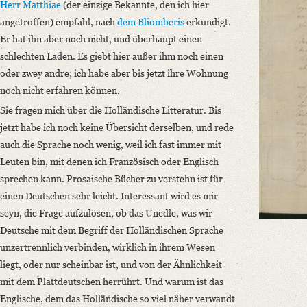
Classification Number: Mscr.Dresd.e.90,XX,Bd.3,Nr.30(2)
Herr Matthiae
(der einzige Bekannte, den ich hier
Number of Pages: 4 S. auf Doppelbl., hs. m. U.
angetroffen) empfahl, nach
dem Bliomberis
erkundigt.
Format: 23,3 x 19 cm
Er hat ihn aber noch nicht, und überhaupt einen
schlechten Laden. Es giebt hier außer ihm noch einen
Language
oder zwey andre; ich habe aber bis jetzt ihre Wohnung
German
noch nicht erfahren können.
Sie fragen mich über die Holländische Litteratur. Bis
jetzt habe ich noch keine Übersicht derselben, und rede
auch die Sprache noch wenig, weil ich fast immer mit
Leuten bin, mit denen ich Französisch oder Englisch
sprechen kann. Prosaische Bücher zu verstehn ist für
einen Deutschen sehr leicht. Interessant wird es mir
seyn, die Frage aufzulösen, ob das Unedle, was wir
Deutsche mit dem Begriff der Holländischen Sprache
unzertrennlich verbinden, wirklich in ihrem Wesen
liegt, oder nur scheinbar ist, und von der Ähnlichkeit
mit dem Plattdeutschen herrührt.
Und warum ist das
Englische, dem das Holländische so viel näher verwandt