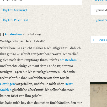
Metadata Concerning Header
Sender: August Wilhelm von Schlegel
Digitized Manuscript
Digitized M
Recipient: Christian Gottlob Heyne
Place of Dispatch: Amsterdam
GND
Digitized Printed Text
Digitized Pr
Place of Destination: Göttingen
GND
Date: 02.07.1791
[1]
Amsterdam
. d. 2 Jul 1791
Notations: Empfangsort erschlossen.
«
Page
Wohlgebohrner Herr Hofrath!
Printed Text
Schreiben Sie es nicht meiner Nachläßigkeit zu, daß ich
Provider: Dresden, Sächsische Landesbibliothek - Staats- und Universitä
Ihre gütige Zuschrift erst jetzt beantworte. Ich verließ
OAI Id: 343347008
gleich nach dem Empfange Ihres Briefes
Amsterdam
,
Bibliography: Briefe von und an August Wilhelm Schlegel. Gesammelt un
und brachte einige Zeit auf dem Lande zu; erst vor
Incipit: „[1] Amsterdam. d. 2 Jul 1791
wenigen Tagen bin ich zurückgekommen. Ich danke
Wohlgebohrner Herr Hofrath!
recht sehr für Ihre Nachrichten von dem was in
Schreiben Sie es nicht meiner Nachläßigkeit zu, daß ich Ihre gütige Zuschr
Göttingen
vorgefallen, und freue mich über
Herrn
Smithʼs
glückliche Überkunft; ich selbst habe noch
Manuscript
keinen Brief von ihm gehabt.
Provider: Dresden, Sächsische Landesbibliothek - Staats- und Universitä
OAI Id: DE-611-37113
Ich habe mich bey dem deutschen Buchhändler, den mir