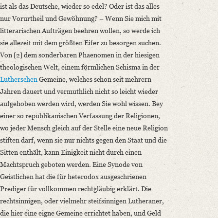
ist als das Deutsche, wieder so edel?
Oder ist das alles
nur Vorurtheil und Gewöhnung? – Wenn Sie mich mit
litterarischen Aufträgen beehren wollen, so werde ich
sie allezeit mit dem größten Eifer zu besorgen suchen.
Von [2] dem sonderbaren Phaenomen in der hiesigen
theologischen Welt, einem förmlichen Schisma in der
Lutherschen
Gemeine, welches schon seit mehrern
Jahren dauert und vermuthlich nicht so leicht wieder
aufgehoben werden wird, werden Sie wohl wissen. Bey
einer so republikanischen Verfassung der Religionen,
wo jeder Mensch gleich auf der Stelle eine neue Religion
stiften darf, wenn sie nur nichts gegen den Staat und die
Sitten enthält, kann Einigkeit nicht durch einen
Machtspruch geboten werden. Eine Synode von
Geistlichen hat die für heterodox ausgeschrienen
Prediger für vollkommen rechtgläubig erklärt. Die
rechtsinnigen, oder vielmehr steifsinnigen Lutheraner,
die hier eine eigne Gemeine errichtet haben, und Geld