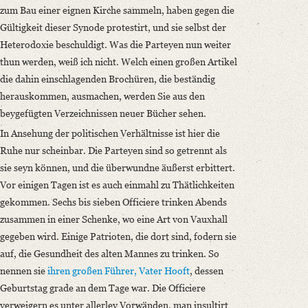
zum Bau einer eignen Kirche sammeln, haben gegen die
Gültigkeit dieser Synode protestirt, und sie selbst der
Heterodoxie beschuldigt. Was die Parteyen nun weiter
thun werden, weiß ich nicht. Welch einen großen Artikel
die dahin einschlagenden Brochüren, die beständig
herauskommen, ausmachen, werden Sie aus den
beygefügten Verzeichnissen neuer Bücher sehen.
In Ansehung der politischen Verhältnisse ist hier die
Ruhe nur scheinbar. Die Parteyen sind so getrennt als
sie seyn können, und die überwundne äußerst erbittert.
Vor einigen Tagen ist es auch einmahl zu Thätlichkeiten
gekommen. Sechs bis sieben Officiere trinken Abends
zusammen in einer Schenke, wo eine Art von Vauxhall
gegeben wird. Einige Patrioten, die dort sind, fodern sie
auf, die Gesundheit des alten Mannes zu trinken. So
nennen sie
ihren großen Führer, Vater Hooft
, dessen
Geburtstag grade an dem Tage war. Die Officiere
verweigern es unter allerley Vorwänden, man insultirt