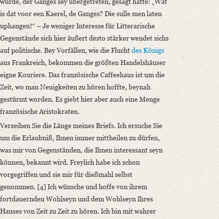
wurde, der Ganges sey übergetreten, gesagt hatte: „Wat
is dat voor een Kaerel, de Ganges? Die sulle men laten
uphangen!“ – Je weniger Interesse für Litterarische
Gegenstände sich hier äußert desto stärker wendet sichs
auf politische. Bey Vorfällen, wie die Flucht
des Königs
aus Frankreich, bekommen die größten Handelshäuser
eigne Kouriere. Das französische Caffeehaus ist um die
Zeit, wo man Neuigkeiten zu hören hoffte, beynah
gestürmt worden. Es giebt hier aber auch eine Menge
französische Aristokraten.
Verzeihen Sie die Länge meines Briefs. Ich ersuche Sie
um die Erlaubniß, Ihnen immer mittheilen zu dürfen,
was mir von Gegenständen, die Ihnen interessant seyn
können, bekannt wird. Freylich habe ich schon
vorgegriffen und sie mir für dießmahl selbst
genommen. [4] Ich wünsche und hoffe von ihrem
fortdauernden Wohlseyn und dem Wohlseyn Ihres
Hauses von Zeit zu Zeit zu hören. Ich bin mit wahrer