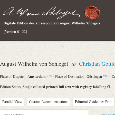
[Version-01-22]
to
August Wilhelm von Schlegel
Christian Gott
Amsterdam
Göttingen
Place of Dispatch:
· Place of Destination:
· D
GND
GND
Single collated printed full text with registry labelling
Edition Status:
Parallel View
Citation Recommendations
Editorial Guidelines Print
Printed Full Text
Printed Full