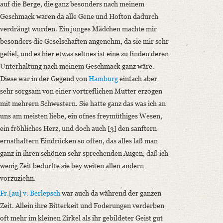
auf die Berge, die ganz besonders nach meinem
Geschmack waren da alle Gene und Hofton dadurch
verdrängt wurden. Ein junges Mädchen machte mir
besonders die Geselschaften angenehm, da sie mir sehr
gefiel, und es hier etwas seltnes ist eine zu finden deren
Unterhaltung nach meinem Geschmack ganz wäre.
Diese war in der Gegend von
Hamburg
einfach aber
sehr sorgsam von einer vortreflichen Mutter erzogen
mit mehrern Schwestern. Sie hatte ganz das was ich an
uns am meisten liebe, ein ofnes freymüthiges Wesen,
ein fröhliches Herz, und doch auch [3] den sanftern
ernsthaftern Eindrücken so offen, das alles laß man
ganz in ihren schönen sehr sprechenden Augen, daß ich
wenig Zeit bedurfte sie bey weiten allen andern
vorzuziehn.
Fr.[au] v. Berlepsch
war auch da während der ganzen
Zeit. Allein ihre Bitterkeit und Foderungen verderben
oft mehr im kleinen Zirkel als ihr gebildeter Geist gut