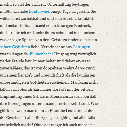
macht, so viel der auch zur Unterhaltung beytragen
müßte. Ich habe
Bouterweck
einige Tage da gesehn. Sie
wißen er ist zurückhaltend und sein Ansehn, kränklich
und melancholisch, macht einen traurigen Eindruck,
doch freute ich mich sehr ihn zu sehn, und in manchem
was er sagte Spuren von dem Geiste zu finden den ich in
seinen Gedichten
liebe. Verschiedene aus
Göttingen
waren länger da.
Blumenbachs
Umgang trug vorzüglich
zu der Freude bey; immer heiter und dabey etwas so
zuverläßiges, das ist von doppeltem Wehrt da wo rund
um einem her Lieb und Freundschaft als die launigsten
unbeständigsten Gottheiten erscheinen. Man kann nicht
laßen auch blos als Zuschauer dort oft mit der bittern
Empfindung einen Schwarm Menschen zu verlaßen daß
ihre Bezeugungen unter einander nichts wehrt sind. Wie
glücklich wenn man denn zu Haus die Leute findet die
die Geselschaft aller übrigen gleichgültig und allenfalls
entbehrlich macht! Ohne das mögte ich auch um vieles