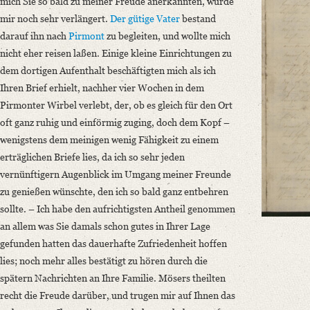
mich Sie so bald zu meiner Freude anerkannten, wurde
Number of Pages: 4 S. auf Doppelbl., hs. m. U.
mir noch sehr verlängert.
Der gütige Vater
bestand
Format: 22,3 x 19,1 cm
darauf ihn nach
Pirmont
zu begleiten, und wollte mich
Language
nicht eher reisen laßen. Einige kleine Einrichtungen zu
German
dem dortigen Aufenthalt beschäftigten mich als ich
Ihren Brief erhielt, nachher vier Wochen in dem
Pirmonter Wirbel verlebt, der, ob es gleich für den Ort
oft ganz ruhig und einförmig zuging, doch dem Kopf –
wenigstens dem meinigen wenig Fähigkeit zu einem
erträglichen Briefe lies, da ich so sehr jeden
vernünftigern Augenblick im Umgang meiner Freunde
zu genießen wünschte, den ich so bald ganz entbehren
sollte. – Ich habe den aufrichtigsten Antheil genommen
an allem was Sie damals schon gutes in Ihrer Lage
gefunden hatten das dauerhafte Zufriedenheit hoffen
lies; noch mehr alles bestätigt zu hören durch die
spätern Nachrichten an Ihre Familie. Mösers theilten
recht die Freude darüber, und trugen mir auf Ihnen das