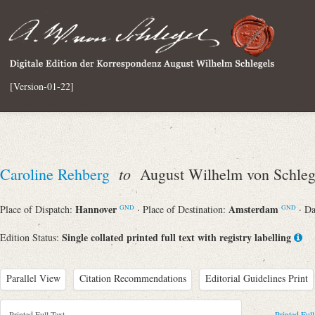
[Version-01-22]
to
Caroline Rehberg
August Wilhelm von Schleg
Hannover
Amsterdam
Place of Dispatch:
· Place of Destination:
· D
GND
GND
Single collated printed full text with registry labelling
Edition Status:
Parallel View
Citation Recommendations
Editorial Guidelines Print
Printed Full Text
Printed Full