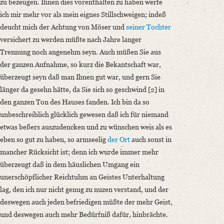
zu bezeugen. Ihnen dies vorenthalten zu haben werfe
ich mir mehr vor als mein eignes Stillschweigen; indeß
deucht mich der Achtung von Möser und
seiner Tochter
versichert zu werden müßte nach Jahre langer
Trennung noch angenehm seyn. Auch müßen Sie aus
der ganzen Aufnahme, so kurz die Bekantschaft war,
überzeugt seyn daß man Ihnen gut war, und gern Sie
länger da gesehn hätte, da Sie sich so geschwind [2] in
den ganzen Ton des Hauses fanden. Ich bin da so
unbeschreiblich glücklich gewesen daß ich für niemand
etwas beßers auszudencken und zu wünschen weis als es
eben so gut zu haben, so armseelig
der Ort
auch sonst in
mancher Rücksicht ist; denn ich wurde immer mehr
überzeugt daß in dem häuslichen Umgang ein
unerschöpflicher Reichtuhm an Geistes Unterhaltung
lag, den ich nur nicht genug zu nuzen verstand, und der
deswegen auch jeden befriedigen müßte der mehr Geist,
und deswegen auch mehr Bedürfniß dafür, hinbrächte.