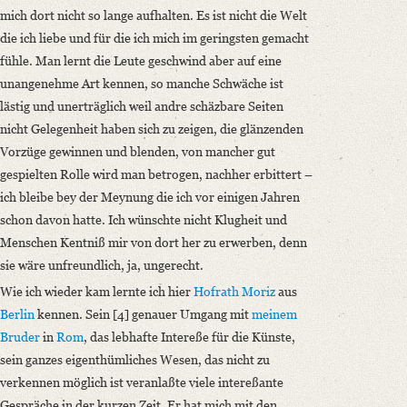
mich dort nicht so lange aufhalten. Es ist nicht die Welt
die ich liebe und für die ich mich im geringsten gemacht
fühle. Man lernt die Leute geschwind aber auf eine
unangenehme Art kennen, so manche Schwäche ist
lästig und unerträglich weil andre schäzbare Seiten
nicht Gelegenheit haben sich zu zeigen, die glänzenden
Vorzüge gewinnen und blenden, von mancher gut
gespielten Rolle wird man betrogen, nachher erbittert –
ich bleibe bey der Meynung die ich vor einigen Jahren
schon davon hatte. Ich wünschte nicht Klugheit und
Menschen Kentniß mir von dort her zu erwerben, denn
sie wäre unfreundlich, ja, ungerecht.
Wie ich wieder kam lernte ich hier
Hofrath Moriz
aus
Berlin
kennen. Sein [4] genauer Umgang mit
meinem
Bruder
in
Rom
, das lebhafte Intereße für die Künste,
sein ganzes eigenthümliches Wesen, das nicht zu
verkennen möglich ist veranlaßte viele intereßante
Gespräche in der kurzen Zeit. Er hat mich mit den