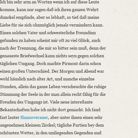
Ich bin sehr arm an Worten wenn ich auf diese Leute
komme, kann nur sagen daß ich ihren ganzen Wehrt
dunckel empfinde, aber so lebhaft, so tief daß meine
Liebe für sie sich ohnmöglich jemals vermindern kann.
Einen solchen Vater und schwesterliche Freundinn
gefunden zu haben scheint mir oft zu viel Glück, auch
nach der Trennung, die mir so bitter sein muß, denn der
genaueste Briefwechsel kann nichts seyn gegen solchen
täglichen Umgang. Doch machte Pirmont darin schon
einen großen Unterschied. Der Morgen und Abend war
wohl häuslich nach alter Art, und manche einzelne
Stunden, allein das ganze Leben verscheuchte die ruhige
Stimmung der Seele in der man allein recht fähig für die
Freuden des Umgangs ist.
Viele neue intereßante
Bekantschaften habe ich nicht dort gemacht. Ich fand
fast lauter
Hannoveraner
, aber unter ihnen einen sehr
angenehmen kleinem Zirckel; tägliche Partien bey dem
schönsten Wetter, in den umliegenden Gegenden und