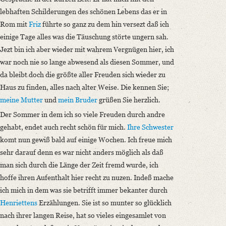
lebhaften Schilderungen des schönen Lebens das er in
Rom mit
Friz
führte so ganz zu dem hin versezt daß ich
einige Tage alles was die Täuschung störte ungern sah.
Jezt bin ich aber wieder mit wahrem Vergnügen hier, ich
war noch nie so lange abwesend als diesen Sommer, und
da bleibt doch die größte aller Freuden sich wieder zu
Haus zu finden, alles nach alter Weise. Die kennen Sie;
meine Mutter
und
mein Bruder
grüßen Sie herzlich.
Der Sommer in dem ich so viele Freuden durch andre
gehabt, endet auch recht schön für mich.
Ihre Schwester
komt nun gewiß bald auf einige Wochen. Ich freue mich
sehr darauf denn es war nicht anders möglich als daß
man sich durch die Länge der Zeit fremd wurde, ich
hoffe ihren Aufenthalt hier recht zu nuzen. Indeß mache
ich mich in dem was sie betrifft immer bekanter durch
Henriettens
Erzählungen. Sie ist so munter so glücklich
nach ihrer langen Reise, hat so vieles eingesamlet von