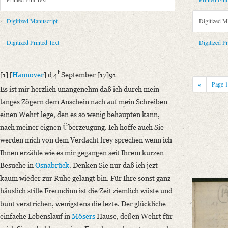
Metadata Concerning Header
Sender: Caroline Rehberg
Digitized Manuscript
Digitized M
Recipient: August Wilhelm von Schlegel
Place of Dispatch: Hannover
GND
Digitized Printed Text
Digitized Pr
Place of Destination: Amsterdam
GND
Date: 04.09.1791
t
[1] [
Hannover
] d 4
September [17]91
Notations: Empfangsort erschlossen.
«
Page
Es ist mir herzlich unangenehm daß ich durch mein
Printed Text
langes Zögern dem Anschein nach auf mein Schreiben
Provider: Dresden, Sächsische Landesbibliothek - Staats- und Universitä
einen Wehrt lege, den es so wenig behaupten kann,
OAI Id: 343347008
nach meiner eignen Überzeugung. Ich hoffe auch Sie
Bibliography: Briefe von und an August Wilhelm Schlegel. Gesammelt un
werden mich von dem Verdacht frey sprechen wenn ich
Incipit: „[1] [Hannover] d 4t September [17]91
Ihnen erzähle wie es mir gegangen seit Ihrem kurzen
Es ist mir herzlich unangenehm daß ich durch mein langes Zögern dem 
Besuche in
Osnabrück
. Denken Sie nur daß ich jezt
kaum wieder zur Ruhe gelangt bin. Für Ihre sonst ganz
Manuscript
häuslich stille Freundinn ist die Zeit ziemlich wüste und
Provider: Dresden, Sächsische Landesbibliothek - Staats- und Universitä
bunt verstrichen, wenigstens die lezte. Der glückliche
OAI Id: DE-611-35028
einfache Lebenslauf in
Mösers
Hause, deßen Wehrt für
Classification Number: Mscr.Dresd.e.90,XIX,Bd.18,Nr.14