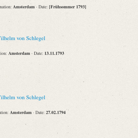
Amsterdam
[Frühsommer 1793]
ination:
· Date:
Corporations
lhelm von Schlegel
Journals
Amsterdam
13.11.1793
tion:
· Date:
Search
Reset
lhelm von Schlegel
Amsterdam
27.02.1794
ation:
· Date: