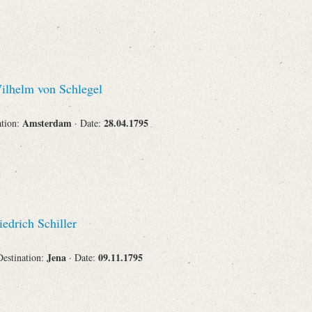
lhelm von Schlegel
Amsterdam
28.04.1795
ation:
· Date:
edrich Schiller
Jena
09.11.1795
Destination:
· Date: