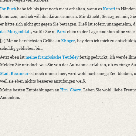
Ihr Buch
habe ich bis jetzt noch nicht erhalten, wenn es
Koreff
in Händen 
benutzen, und ich will ihn daran erinnern. Mir däucht, Sie sagten mir, S
er hätte sich nicht gut gegen Sie betragen. Dieß ist sofern unangenehm, da
das Morgenblatt
, wofür Sie in
Paris
eben in der Lage sind ihm ohne viele
[4] Meine herzlichsten Grüße an
Klinger
, bey dem ich mich zu entschuldi
schuldig geblieben bin.
Jetzt eben ist
meine französische Teufeley
fertig gedruckt
, ich werde Ihn
Melden Sie mir doch was Sie von der Aufnahme erfahren, ob es einige A
Mad. Recamier
ist noch immer hier, wird wohl noch einige Zeit bleiben, u
weil sie eben nichts besseres anzufangen weiß.
Meine besten Empfehlungen an
Hrn. Chezy
. Leben Sie wohl, liebe Freun
Andenken.