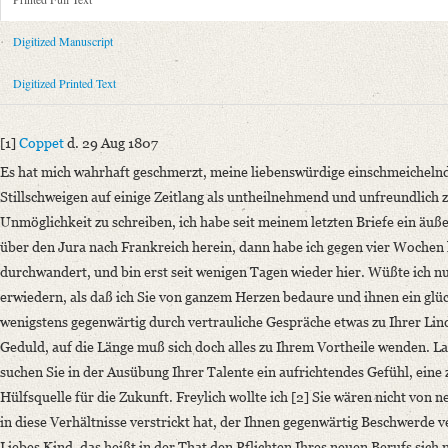
Metadata Concerning Header
Sender: August Wilhelm von Schlegel
Digitized Manuscript
Recipient: Helmina von Chézy
Place of Dispatch: Coppet
GND
Digitized Printed Text
Place of Destination: Paris
GND
Date: 29.08.1807
[1]
Coppet
d. 29 Aug 1807
Notations: Empfangsort erschlossen.
Es hat mich wahrhaft geschmerzt, meine liebenswürdige einschmeichelnd
Printed Text
Stillschweigen auf einige Zeitlang als untheilnehmend und unfreundlich z
Provider: Dresden, Sächsische Landesbibliothek - Staats- und Universitä
Unmöglichkeit zu schreiben, ich habe seit meinem letzten Briefe ein äuß
OAI Id: 343347008
über den Jura nach Frankreich herein, dann habe ich gegen vier Wochen 
Bibliography: Briefe von und an August Wilhelm Schlegel. Gesammelt un
durchwandert, und bin erst seit wenigen Tagen wieder hier. Wüßte ich nu
Incipit: „[1] Coppet d. 29 Aug 1807
erwiedern, als daß ich Sie von ganzem Herzen bedaure und ihnen ein glü
Es hat mich wahrhaft geschmerzt, meine liebenswürdige einschmeichelnd
wenigstens gegenwärtig durch vertrauliche Gespräche etwas zu Ihrer Li
Geduld, auf die Länge muß sich doch alles zu Ihrem Vortheile wenden. Las
Manuscript
suchen Sie in der Ausübung Ihrer Talente ein aufrichtendes Gefühl, eine
Provider: Kraków, Biblioteka Jagiellońska
Hülfsquelle für die Zukunft. Freylich wollte ich [2] Sie wären nicht von 
Language
in diese Verhältnisse verstrickt hat, der Ihnen gegenwärtig Beschwerde v
German
Liebes Kind, das heißt in der That den Pflichten Ihres neuen Berufs sich