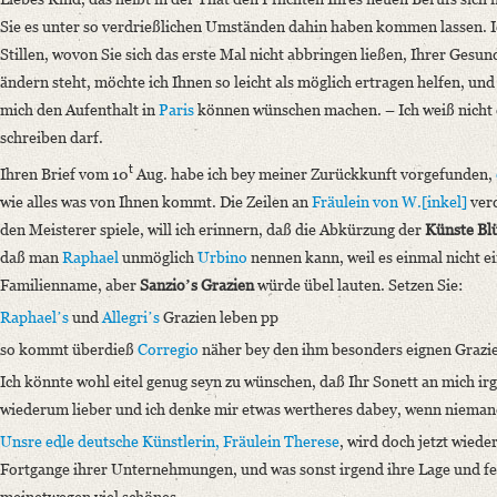
Sie es unter so verdrießlichen Umständen dahin haben kommen lassen. Ic
Stillen, wovon Sie sich das erste Mal nicht abbringen ließen, Ihrer Gesun
ändern steht, möchte ich Ihnen so leicht als möglich ertragen helfen, un
mich den Aufenthalt in
Paris
können wünschen machen. – Ich weiß nicht e
schreiben darf.
t
Ihren Brief vom 10
Aug. habe ich bey meiner Zurückkunft vorgefunden,
wie alles was von Ihnen kommt. Die Zeilen an
Fräulein von W.[inkel]
ver
den Meisterer spiele, will ich erinnern, daß die Abkürzung der
Künste Bl
daß man
Raphael
unmöglich
Urbino
nennen kann, weil es einmal nicht ein
Familienname, aber
Sanzioʼs Grazien
würde übel lauten. Setzen Sie:
Raphaelʼs
und
Allegriʼs
Grazien leben pp
so kommt überdieß
Corregio
näher bey den ihm besonders eignen Grazie
Ich könnte wohl eitel genug seyn zu wünschen, daß Ihr Sonett an mich ir
wiederum lieber und ich denke mir etwas wertheres dabey, wenn nieman
Unsre edle deutsche Künstlerin, Fräulein Therese
, wird doch jetzt wied
Fortgange ihrer Unternehmungen, und was sonst irgend ihre Lage und fer
meinetwegen viel schönes.