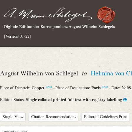
[Version-01-22]
to
August Wilhelm von Schlegel
Helmina von C
Coppet
Paris
29.08
Place of Dispatch:
· Place of Destination:
· Date:
GND
GND
Single collated printed full text with registry labelling
Edition Status:
Single View
Citation Recommendations
Editorial Guidelines Print
Printed Full Text